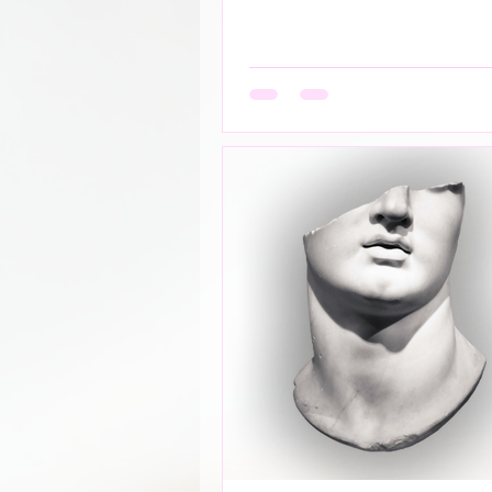
हाथ थामना आवश्यक नही -- निकटता का
आवश्यक नही बल्कि यहाँ तो अनुपस्थिति
उपस्थिति बन जाती है!- ____ ये वो प्रेम
आत्मा को पहचान लेती है बिना परिचय, 
स्पर्श,बिना ये पूछे कि “तुम मेरे क्या हो?”