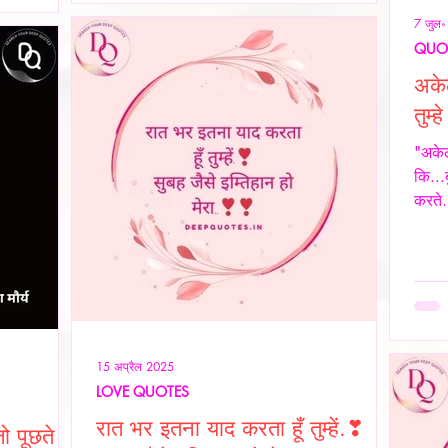
स्या का
7 जुल
ह स्थिति यूँ
QUO
अके
तुम्ह
"अकेल
कि...
करते.
15 अप्रैल 2025
LOVE QUOTES
रात भर इतना याद करता हूँ तुम्हें.❣
ो पूछते