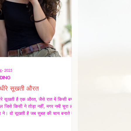
टू॰ 2025
NDING
े-धीरे सूखती औरत
धीरे सूखती है एक औरत, जैसे रात में किसी बगीचे
ल जिसे किसी ने तोड़ा नहीं, मगर नमी चुरा ली
ा ने। वो सूखती है जब सुबह की चाय बनाते वक़्त
थैंक यू" नहीं कहता, जब थाली में परोसी रोटियों
वाद पर चेहरे सिकुड़ते हैं, मगर उसकी मेहनत कोई