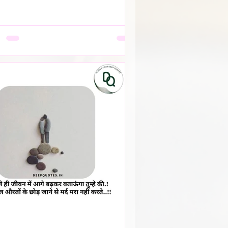
देखता। वो सूखती है जब अपनी बात को बीच में
ेना उसकी आदत बन जाती है, क्योंकि कोई
 नहीं, या सुनकर भी समझता नहीं। वो सूखती है
की पसंदें "गृहस्थी के तवे" में जल कर राख हो
हैं। नीली साड़ी जो उसे बहुत पसंद थी, व