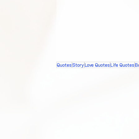
Quotes
Story
Love Quotes
Life Quotes
B