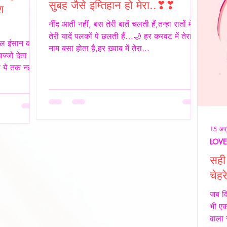
सुबह जैसे इम्तिहान हो मेरा..❣❣
श
नींद आती नहीं, बस तेरी बातें चलती हैं,तन्हा रातों में
तेरी यादें पलकों पे छलती हैं…🌙 हर करवट में तेरा
ल इंसान की
नाम बसा होता है,हर ख़्वाब में तेरा...
ज्जो देता है।
ये तक नहीं...
15 अप्
LOVE
सही 
चेहर
जब द
भी ए
वाला