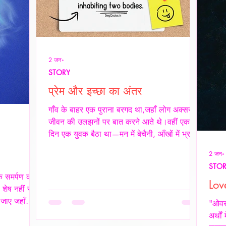
2 जन॰
STORY
प्रेम और इच्छा का अंतर
गाँव के बाहर एक पुराना बरगद था,जहाँ लोग अक्सर
जीवन की उलझनों पर बात करने आते थे।वहीं एक
दिन एक युवक बैठा था—मन में बेचैनी, आँखों में भ्रम।
वृद्ध साधक ने उसे देखा और कहा,“तुम्हारी उलझन प्रेम
2 जन॰
की नहीं,इच्छा की है।” युवक चुप रहा। साधक बोले
STO
—“यदि कभी किसी स्त्री की देह चाहिए हो,तो साहस
कि समर्पण की
रखो और सच्चे रहो।बिना लाग-लपेट के,विनम्रता से
Lov
 शेष नहीं रहती
अपनी बात कहो।यदि वह स्वीकार करे,तो उसे अनुग्रह
 जाए जहाँ
"ओवरथ
समझो।और यदि अस्वीकार करे,तो उसकी इच्छा का
 की भाषा ही
अर्थों
सम्मान करवहीं से लौट जाओ—जहाँ से आए थे।” फिर
वीय प्रेम मे