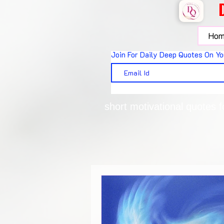
Hom
Join For Daily Deep Quotes On Yo
short motivational quotes