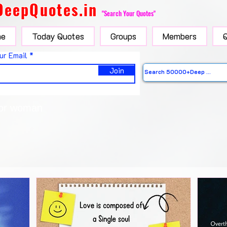
DeepQuotes.in
"Search Your Quotes"
e
Today Quotes
Groups
Members
ur Email
Join
 for woman