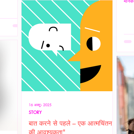
मानकर
उन्होंने ठहरकर कहा—
 प्रदर्शन भी
इसलिए 
 भी एक पूर्ण
अनकहा
 है जहाँ आत्मा
हज़ार
बिना
असहज 
 दै
पर दि
शांति
ओवरथि
16 अक्टू॰ 2025
STORY
बात करने से पहले – एक आत्मचिंतन
की आवश्यकता"