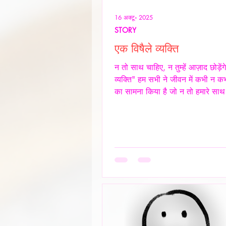
16 अक्टू॰ 2025
STORY
एक विषैले व्यक्ति
न तो साथ चाहिए, न तुम्हें आज़ाद छोड़ेंग
व्यक्ति" हम सभी ने जीवन में कभी न कभ
का सामना किया है जो न तो हमारे साथ
और स्वस्थ रिश्ता रखना चाहते हैं, और न 
तरह आज़ाद छोड़ना चाहते हैं। ऐसे लोग
नियंत्रण, हस्तक्षेप और मानसिक चालबाज
केवल रिश्तों को जटिल बनाते हैं, बल्कि द
की पहचान और आत्मसम्मान को भी धूमिल
ये लोग अक्सर "Toxic", यानी विषैले व्
उदाहरण होते हैं, और उनके व्यवहार में 