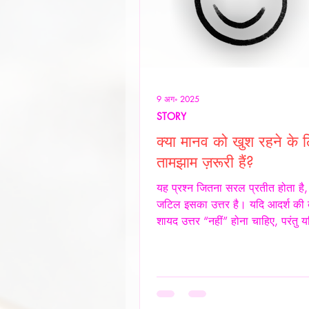
9 अग॰ 2025
STORY
क्या मानव को खुश रहने के 
तामझाम ज़रूरी हैं?
यह प्रश्न जितना सरल प्रतीत होता है
जटिल इसका उत्तर है। यदि आदर्श की ब
शायद उत्तर “नहीं” होना चाहिए, परंतु य
समाज और आज के यथार्थ को देखें, तो
नकारा नहीं जा सकता कि आज के समय म
के लिए तामझाम को लगभग अनिवार्य बन
है। आज मानव जीवन की लगभग 98% 
केंद्र बिंदु पैसा बन चुका है। चाहे वह स