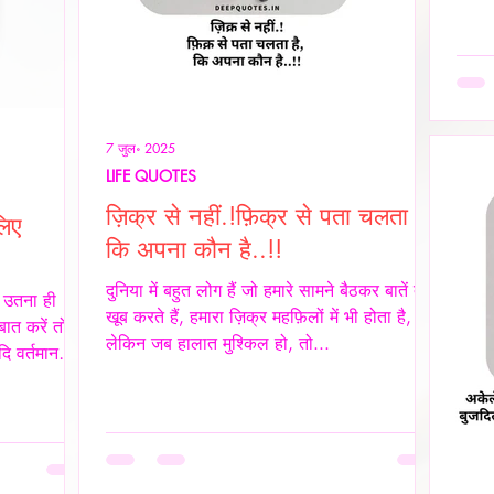
नहीं 
रोक द
सुनता
जब उस
जाती 
7 जुल॰ 2025
LIFE QUOTES
ज़िक्र से नहीं.!फ़िक्र से पता चलता है,
लिए
कि अपना कौन है..!!
दुनिया में बहुत लोग हैं जो हमारे सामने बैठकर बातें तो
, उतना ही
खूब करते हैं, हमारा ज़िक्र महफ़िलों में भी होता है,
ात करें तो
लेकिन जब हालात मुश्किल हो, तो...
दि वर्तमान
 इस सच्चाई को
ें खुश रहने
ा दिया गया
समस्याओं का
म्मान हो,