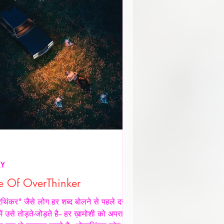
RY
e Of OverThinker
िंकर" जैसे लोग हर शब्द बोलने से पहले दर्ज़नों
 में उसे तोड़ते-जोड़ते है-- हर ख़ामोशी को अपराध