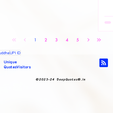
🌈 सह
1
2
3
4
5
uddha
UPI ID
Unique
QuotesVisitors
©2023-24 DeepQuotes®.in