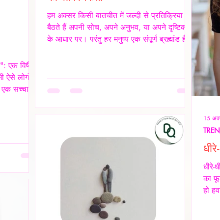
हम अक्सर किसी बातचीत में जल्दी से प्रतिक्रिया दे
बैठते हैं अपनी सोच, अपने अनुभव, या अपने दृष्टिकोण
के आधार पर। परंतु हर मनुष्य एक संपूर्ण ब्रह्मांड है,
जिसकी अपनी जटिलता, अपनी पीड़ा, आशाएँ,
विश्वास, डर और संवेदनाएँ होती हैं। इसलिए, कुछ
े": एक विषैले
कहने या जवाब देने से पहले स्वयं में एक बार ठहरकर
ी ऐसे लोगों
आत्मचिंतन करना ज़रूरी होता है। शब्द केवल ध्वनियाँ
 एक सच्चा
नहीं होते; वे असर डालते हैं कभी सान्त्वना बनते हैं,
ही हमें पूरी
कभी चोट। हर व्यक्ति की अपनी 'दुनिया' होती है हम
 अपने
15 अक्
यह मानकर चलते हैं कि सामने वाला हमें उसी तरह
़ियों से न
TRE
ूसरे व्यक्ति
धीर
 कर देते हैं।
यवहार के
धीरे-
गैसलाइटिंग, इम
का फू
हो हव
कोई "
के स्