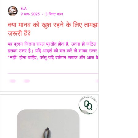
ELA
9 अग॰ 2025
3 मिनट पठन
क्या मानव को खुश रहने के लिए तामझाम
ज़रूरी हैं?
यह प्रश्न जितना सरल प्रतीत होता है, उतना ही जटिल
इसका उत्तर है। यदि आदर्श की बात करें तो शायद उत्तर
“नहीं” होना चाहिए, परंतु यदि वर्तमान समाज और आज के
यथार्थ को देखें, तो इस सच्चाई को नकारा नहीं जा सकता कि
आज के समय में खुश रहने के लिए तामझाम को लगभग
अनिवार्य बना दिया गया है। आज मानव जीवन की लगभग
98% समस्याओं का केंद्र बिंदु पैसा बन चुका है। चाहे वह
सम्मान हो, सुरक्षा हो, शिक्षा हो या स्वास्थ्य हर समस्या का
समाधान धन से जोड़कर देखा जाता है। यह स्थिति यूँ ही नहीं
बनी, बल्कि सम