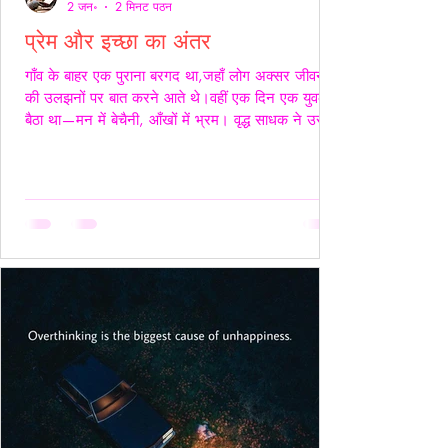
2 जन॰
2 मिनट पठन
प्रेम और इच्छा का अंतर
गाँव के बाहर एक पुराना बरगद था,जहाँ लोग अक्सर जीवन
की उलझनों पर बात करने आते थे।वहीं एक दिन एक युवक
बैठा था—मन में बेचैनी, आँखों में भ्रम। वृद्ध साधक ने उसे
देखा और कहा,“तुम्हारी उलझन प्रेम की नहीं,इच्छा की है।”
युवक चुप रहा। साधक बोले—“यदि कभी किसी स्त्री की देह
चाहिए हो,तो साहस रखो और सच्चे रहो।बिना लाग-लपेट
के,विनम्रता से अपनी बात कहो।यदि वह स्वीकार करे,तो उसे
अनुग्रह समझो।और यदि अस्वीकार करे,तो उसकी इच्छा का
सम्मान करवहीं से लौट जाओ—जहाँ से आए थे।” फिर
उन्होंने ठहरकर कहा—