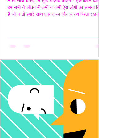
न तो साथ चाहिए, न तुम्हें आज़ाद छोड़ेंगे": एक विषैले व्यक्ति"
हम सभी ने जीवन में कभी न कभी ऐसे लोगों का सामना किया
है जो न तो हमारे साथ एक सच्चा और स्वस्थ रिश्ता रखना
चाहते हैं, और न ही हमें पूरी तरह आज़ाद छोड़ना चाहते हैं।
ऐसे लोग अपने नियंत्रण, हस्तक्षेप और मानसिक चालबाज़ियों
से न केवल रिश्तों को जटिल बनाते हैं, बल्कि दूसरे व्यक्ति की
पहचान और आत्मसम्मान को भी धूमिल कर देते हैं। ये लोग
अक्सर "Toxic", यानी विषैले व्यवहार के उदाहरण होते हैं,
और उनके व्यवहार में गैसलाइटिंग, इम