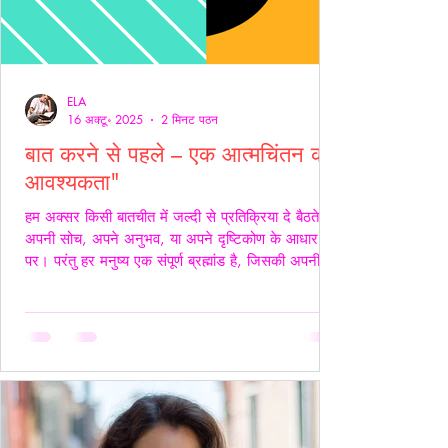
ELA
16 अक्टू॰ 2025
2 मिनट पठन
बात करने से पहले – एक आत्मचिंतन की
आवश्यकता"
हम अक्सर किसी बातचीत में जल्दी से प्रतिक्रिया दे बैठते हैं
अपनी सोच, अपने अनुभव, या अपने दृष्टिकोण के आधार
पर। परंतु हर मनुष्य एक संपूर्ण ब्रह्मांड है, जिसकी अपनी
जटिलता, अपनी पीड़ा, आशाएँ, विश्वास, डर और संवेदनाएँ
होती हैं। इसलिए, कुछ कहने या जवाब देने से पहले स्वयं में
एक बार ठहरकर आत्मचिंतन करना ज़रूरी होता है। शब्द
केवल ध्वनियाँ नहीं होते; वे असर डालते हैं कभी सान्त्वना बनते
हैं, कभी चोट। हर व्यक्ति की अपनी 'दुनिया' होती है हम यह
मानकर चलते हैं कि सामने वाला हमें उसी तरह