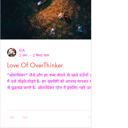
ELA
2 जन॰
2 मिनट पठन
Love Of OverThinker
"ओवरथिंकर" जैसे लोग हर शब्द बोलने से पहले दर्ज़नों अर्थों
में उसे तोड़ते-जोड़ते है-- हर ख़ामोशी को अपराध मानकर ख़ुद
से पूछताछ करते है-- ओवरथिंकर प्रेम में इसलिए गहरे उतरते
है क्युँकि उन्हें पता होता है- अनकहा क्या चोट पहुँचा सकता है-
वे अपने भीतर ही हज़ारों संवाद कर लेते है ताकि सामने वाला
एक भी असहज पल से न गुज़रे!- _____ वे प्राथमिकता देते
है पर दिखावे में नही बल्कि अपने हिस्से की नींद अपनी शांति
अपने प्रश्न सब चुपचाप स्थगित कर देते है-- ओवरथिंकर पहले
ख़ुद को समझाते हैं-- “