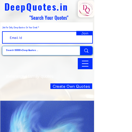
DeepQuotes.in
"Search Your Quotes"
Join For Daily Deep Quotes On Your Email
Join
meaningful family quotes
Create Own Quotes