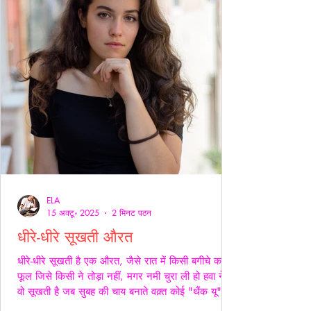
ELA
15 अक्टू॰ 2025
2 मिनट पठन
धीरे-धीरे सूखती औरत
धीरे-धीरे सूखती है एक औरत, जैसे रात में किसी बगीचे का
फूल जिसे किसी ने तोड़ा नहीं, मगर नमी चुरा ली हो हवा ने।
वो सूखती है जब सुबह की चाय बनाते वक़्त कोई "थैंक यू" नहीं
कहता, जब थाली में परोसी रोटियों के स्वाद पर चेहरे सिकुड़ते