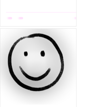
हैं, मगर उसकी मेहनत कोई नहीं देखता। वो सूखती है जब
अपनी बात को बीच में रोक देना उसकी आदत बन जाती है,
क्योंकि कोई सुनता नहीं, या सुनकर भी समझता नहीं। वो
सूखती है जब उसकी पसंदें "गृहस्थी के तवे" में जल कर राख
हो जाती हैं। नीली साड़ी जो उसे बहुत पसंद थी, व