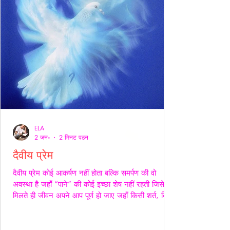
ELA
2 जन॰
2 मिनट पठन
दैवीय प्रेम
दैवीय प्रेम कोई आकर्षण नहीं होता बल्कि समर्पण की वो
अवस्था है जहाँ “पाने” की कोई इच्छा शेष नहीं रहती जिसे
मिलते ही जीवन अपने आप पूर्ण हो जाए जहाँ किसी शर्त, किसी
अपेक्षा किसी अधिकार की भाषा ही शेष न बचे -- वही प्रेम
दैवीय होता है -- दैवीय प्रेम मे हाथ थामना आवश्यक नही --
निकटता का प्रदर्शन भी आवश्यक नही बल्कि यहाँ तो