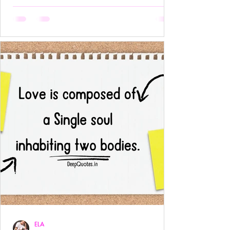
अनुपस्थिति भी एक पूर्ण उपस्थिति बन जाती है!- ____ ये वो
प्रेम है जहाँ आत्मा आत्मा को पहचान लेती है बिना परिचय,
बिना स्पर्श,बिना ये पूछे कि “तुम मेरे क्या हो?” दै
ELA