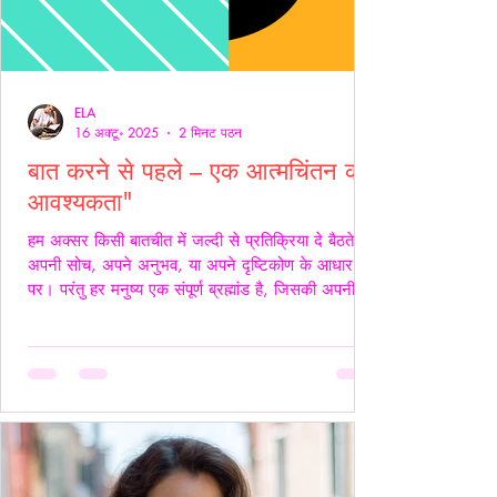
ELA
16 अक्टू॰ 2025
2 मिनट पठन
बात करने से पहले – एक आत्मचिंतन की
आवश्यकता"
हम अक्सर किसी बातचीत में जल्दी से प्रतिक्रिया दे बैठते हैं
अपनी सोच, अपने अनुभव, या अपने दृष्टिकोण के आधार
पर। परंतु हर मनुष्य एक संपूर्ण ब्रह्मांड है, जिसकी अपनी
जटिलता, अपनी पीड़ा, आशाएँ, विश्वास, डर और संवेदनाएँ
होती हैं। इसलिए, कुछ कहने या जवाब देने से पहले स्वयं में
एक बार ठहरकर आत्मचिंतन करना ज़रूरी होता है। शब्द
केवल ध्वनियाँ नहीं होते; वे असर डालते हैं कभी सान्त्वना बनते
हैं, कभी चोट। हर व्यक्ति की अपनी 'दुनिया' होती है हम यह
मानकर चलते हैं कि सामने वाला हमें उसी तरह