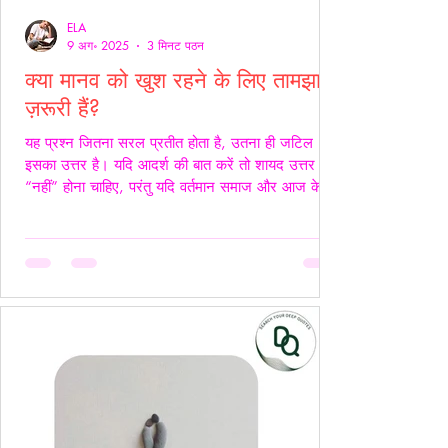
ELA
9 अग॰ 2025
3 मिनट पठन
क्या मानव को खुश रहने के लिए तामझाम
ज़रूरी हैं?
यह प्रश्न जितना सरल प्रतीत होता है, उतना ही जटिल
इसका उत्तर है। यदि आदर्श की बात करें तो शायद उत्तर
“नहीं” होना चाहिए, परंतु यदि वर्तमान समाज और आज के
यथार्थ को देखें, तो इस सच्चाई को नकारा नहीं जा सकता कि
आज के समय में खुश रहने के लिए तामझाम को लगभग
अनिवार्य बना दिया गया है। आज मानव जीवन की लगभग
98% समस्याओं का केंद्र बिंदु पैसा बन चुका है। चाहे वह
सम्मान हो, सुरक्षा हो, शिक्षा हो या स्वास्थ्य हर समस्या का
समाधान धन से जोड़कर देखा जाता है। यह स्थिति यूँ ही नहीं
बनी, बल्कि सम