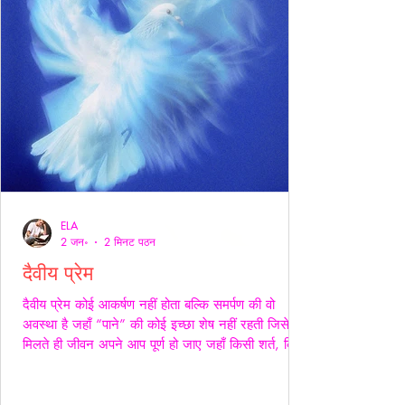
ELA
2 जन॰
2 मिनट पठन
दैवीय प्रेम
दैवीय प्रेम कोई आकर्षण नहीं होता बल्कि समर्पण की वो
अवस्था है जहाँ “पाने” की कोई इच्छा शेष नहीं रहती जिसे
मिलते ही जीवन अपने आप पूर्ण हो जाए जहाँ किसी शर्त, किसी
अपेक्षा किसी अधिकार की भाषा ही शेष न बचे -- वही प्रेम
दैवीय होता है -- दैवीय प्रेम मे हाथ थामना आवश्यक नही --
निकटता का प्रदर्शन भी आवश्यक नही बल्कि यहाँ तो