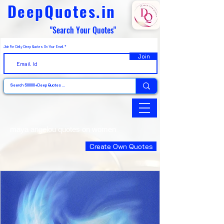
DeepQuotes.in
"Search Your Quotes"
Join For Daily Deep Quotes On Your Email
Join
maya angelou quotes on women
Create Own Quotes