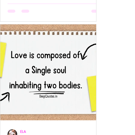
अनुपस्थिति भी एक पूर्ण उपस्थिति बन जाती है!- ____ ये वो
प्रेम है जहाँ आत्मा आत्मा को पहचान लेती है बिना परिचय,
बिना स्पर्श,बिना ये पूछे कि “तुम मेरे क्या हो?” दै
ELA