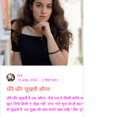
ELA
15 अक्टू॰ 2025
2 मिनट पठन
धीरे-धीरे सूखती औरत
धीरे-धीरे सूखती है एक औरत, जैसे रात में किसी बगीचे का
फूल जिसे किसी ने तोड़ा नहीं, मगर नमी चुरा ली हो हवा ने।
वो सूखती है जब सुबह की चाय बनाते वक़्त कोई "थैंक यू" नहीं
कहता, जब थाली में परोसी रोटियों के स्वाद पर चेहरे सिकुड़ते