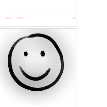
हैं, मगर उसकी मेहनत कोई नहीं देखता। वो सूखती है जब
अपनी बात को बीच में रोक देना उसकी आदत बन जाती है,
क्योंकि कोई सुनता नहीं, या सुनकर भी समझता नहीं। वो
सूखती है जब उसकी पसंदें "गृहस्थी के तवे" में जल कर राख
हो जाती हैं। नीली साड़ी जो उसे बहुत पसंद थी, व