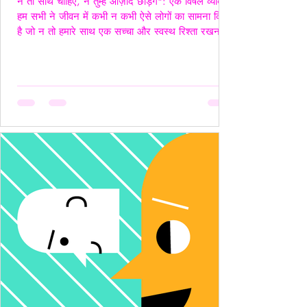
न तो साथ चाहिए, न तुम्हें आज़ाद छोड़ेंगे": एक विषैले व्यक्ति"
हम सभी ने जीवन में कभी न कभी ऐसे लोगों का सामना किया
है जो न तो हमारे साथ एक सच्चा और स्वस्थ रिश्ता रखना
चाहते हैं, और न ही हमें पूरी तरह आज़ाद छोड़ना चाहते हैं।
ऐसे लोग अपने नियंत्रण, हस्तक्षेप और मानसिक चालबाज़ियों
से न केवल रिश्तों को जटिल बनाते हैं, बल्कि दूसरे व्यक्ति की
पहचान और आत्मसम्मान को भी धूमिल कर देते हैं। ये लोग
अक्सर "Toxic", यानी विषैले व्यवहार के उदाहरण होते हैं,
और उनके व्यवहार में गैसलाइटिंग, इम