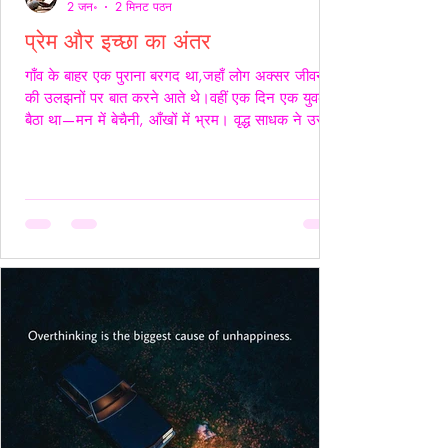
2 जन॰
2 मिनट पठन
प्रेम और इच्छा का अंतर
गाँव के बाहर एक पुराना बरगद था,जहाँ लोग अक्सर जीवन
की उलझनों पर बात करने आते थे।वहीं एक दिन एक युवक
बैठा था—मन में बेचैनी, आँखों में भ्रम। वृद्ध साधक ने उसे
देखा और कहा,“तुम्हारी उलझन प्रेम की नहीं,इच्छा की है।”
युवक चुप रहा। साधक बोले—“यदि कभी किसी स्त्री की देह
चाहिए हो,तो साहस रखो और सच्चे रहो।बिना लाग-लपेट
के,विनम्रता से अपनी बात कहो।यदि वह स्वीकार करे,तो उसे
अनुग्रह समझो।और यदि अस्वीकार करे,तो उसकी इच्छा का
सम्मान करवहीं से लौट जाओ—जहाँ से आए थे।” फिर
उन्होंने ठहरकर कहा—