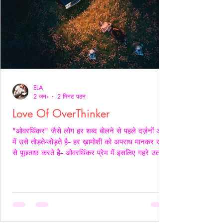
ELA
2 जन॰
2 मिनट पठन
Love Of OverThinker
"ओवरथिंकर" जैसे लोग हर शब्द बोलने से पहले दर्ज़नों अर्थों
में उसे तोड़ते-जोड़ते है-- हर ख़ामोशी को अपराध मानकर ख़ुद
से पूछताछ करते है-- ओवरथिंकर प्रेम में इसलिए गहरे उतरते
है क्युँकि उन्हें पता होता है- अनकहा क्या चोट पहुँचा सकता है-
वे अपने भीतर ही हज़ारों संवाद कर लेते है ताकि सामने वाला
एक भी असहज पल से न गुज़रे!- _____ वे प्राथमिकता देते
है पर दिखावे में नही बल्कि अपने हिस्से की नींद अपनी शांति
अपने प्रश्न सब चुपचाप स्थगित कर देते है-- ओवरथिंकर पहले
ख़ुद को समझाते हैं-- “