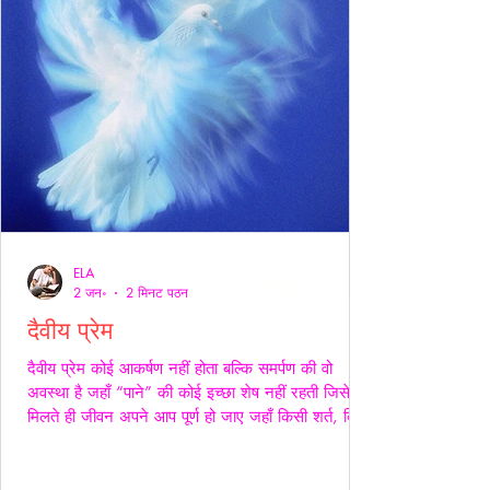
ELA
2 जन॰
2 मिनट पठन
दैवीय प्रेम
दैवीय प्रेम कोई आकर्षण नहीं होता बल्कि समर्पण की वो
अवस्था है जहाँ “पाने” की कोई इच्छा शेष नहीं रहती जिसे
मिलते ही जीवन अपने आप पूर्ण हो जाए जहाँ किसी शर्त, किसी
अपेक्षा किसी अधिकार की भाषा ही शेष न बचे -- वही प्रेम
दैवीय होता है -- दैवीय प्रेम मे हाथ थामना आवश्यक नही --
निकटता का प्रदर्शन भी आवश्यक नही बल्कि यहाँ तो