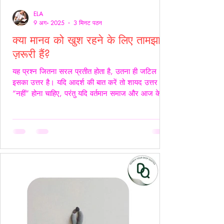
ELA
9 अग॰ 2025
3 मिनट पठन
क्या मानव को खुश रहने के लिए तामझाम
ज़रूरी हैं?
यह प्रश्न जितना सरल प्रतीत होता है, उतना ही जटिल
इसका उत्तर है। यदि आदर्श की बात करें तो शायद उत्तर
“नहीं” होना चाहिए, परंतु यदि वर्तमान समाज और आज के
यथार्थ को देखें, तो इस सच्चाई को नकारा नहीं जा सकता कि
आज के समय में खुश रहने के लिए तामझाम को लगभग
अनिवार्य बना दिया गया है। आज मानव जीवन की लगभग
98% समस्याओं का केंद्र बिंदु पैसा बन चुका है। चाहे वह
सम्मान हो, सुरक्षा हो, शिक्षा हो या स्वास्थ्य हर समस्या का
समाधान धन से जोड़कर देखा जाता है। यह स्थिति यूँ ही नहीं
बनी, बल्कि सम