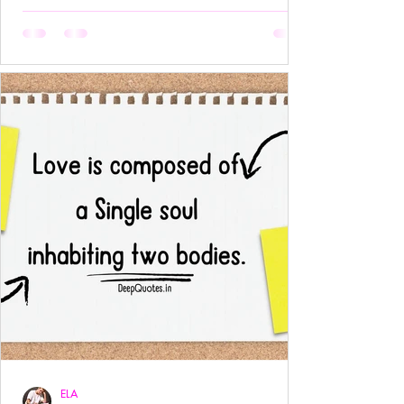
अनुपस्थिति भी एक पूर्ण उपस्थिति बन जाती है!- ____ ये वो
प्रेम है जहाँ आत्मा आत्मा को पहचान लेती है बिना परिचय,
बिना स्पर्श,बिना ये पूछे कि “तुम मेरे क्या हो?” दै
ELA