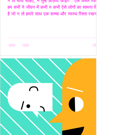
न तो साथ चाहिए, न तुम्हें आज़ाद छोड़ेंगे": एक विषैले व्यक्ति"
हम सभी ने जीवन में कभी न कभी ऐसे लोगों का सामना किया
है जो न तो हमारे साथ एक सच्चा और स्वस्थ रिश्ता रखना
चाहते हैं, और न ही हमें पूरी तरह आज़ाद छोड़ना चाहते हैं।
ऐसे लोग अपने नियंत्रण, हस्तक्षेप और मानसिक चालबाज़ियों
से न केवल रिश्तों को जटिल बनाते हैं, बल्कि दूसरे व्यक्ति की
पहचान और आत्मसम्मान को भी धूमिल कर देते हैं। ये लोग
अक्सर "Toxic", यानी विषैले व्यवहार के उदाहरण होते हैं,
और उनके व्यवहार में गैसलाइटिंग, इम