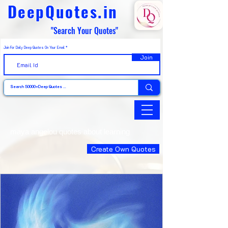
DeepQuotes.in
"Search Your Quotes"
Join For Daily Deep Quotes On Your Email
Join
maya angelou quotes about learning
Create Own Quotes