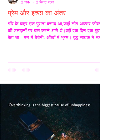
2 जन॰
2 मिनट पठन
प्रेम और इच्छा का अंतर
गाँव के बाहर एक पुराना बरगद था,जहाँ लोग अक्सर जीवन
की उलझनों पर बात करने आते थे।वहीं एक दिन एक युवक
बैठा था—मन में बेचैनी, आँखों में भ्रम। वृद्ध साधक ने उसे
देखा और कहा,“तुम्हारी उलझन प्रेम की नहीं,इच्छा की है।”
युवक चुप रहा। साधक बोले—“यदि कभी किसी स्त्री की देह
चाहिए हो,तो साहस रखो और सच्चे रहो।बिना लाग-लपेट
के,विनम्रता से अपनी बात कहो।यदि वह स्वीकार करे,तो उसे
अनुग्रह समझो।और यदि अस्वीकार करे,तो उसकी इच्छा का
सम्मान करवहीं से लौट जाओ—जहाँ से आए थे।” फिर
उन्होंने ठहरकर कहा—