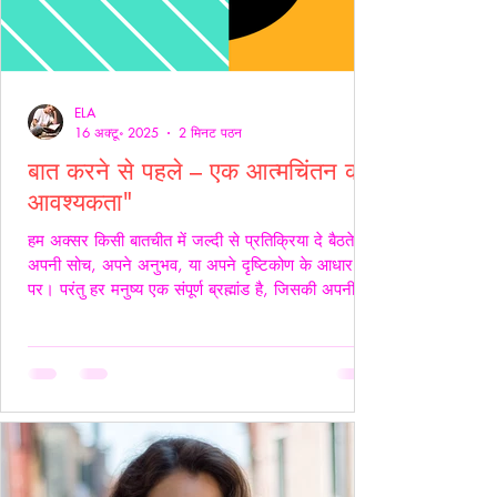
ELA
16 अक्टू॰ 2025
2 मिनट पठन
बात करने से पहले – एक आत्मचिंतन की
आवश्यकता"
हम अक्सर किसी बातचीत में जल्दी से प्रतिक्रिया दे बैठते हैं
अपनी सोच, अपने अनुभव, या अपने दृष्टिकोण के आधार
पर। परंतु हर मनुष्य एक संपूर्ण ब्रह्मांड है, जिसकी अपनी
जटिलता, अपनी पीड़ा, आशाएँ, विश्वास, डर और संवेदनाएँ
होती हैं। इसलिए, कुछ कहने या जवाब देने से पहले स्वयं में
एक बार ठहरकर आत्मचिंतन करना ज़रूरी होता है। शब्द
केवल ध्वनियाँ नहीं होते; वे असर डालते हैं कभी सान्त्वना बनते
हैं, कभी चोट। हर व्यक्ति की अपनी 'दुनिया' होती है हम यह
मानकर चलते हैं कि सामने वाला हमें उसी तरह