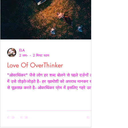
ELA
2 जन॰
2 मिनट पठन
Love Of OverThinker
"ओवरथिंकर" जैसे लोग हर शब्द बोलने से पहले दर्ज़नों अर्थों
में उसे तोड़ते-जोड़ते है-- हर ख़ामोशी को अपराध मानकर ख़ुद
से पूछताछ करते है-- ओवरथिंकर प्रेम में इसलिए गहरे उतरते
है क्युँकि उन्हें पता होता है- अनकहा क्या चोट पहुँचा सकता है-
वे अपने भीतर ही हज़ारों संवाद कर लेते है ताकि सामने वाला
एक भी असहज पल से न गुज़रे!- _____ वे प्राथमिकता देते
है पर दिखावे में नही बल्कि अपने हिस्से की नींद अपनी शांति
अपने प्रश्न सब चुपचाप स्थगित कर देते है-- ओवरथिंकर पहले
ख़ुद को समझाते हैं-- “