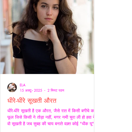
ELA
15 अक्टू॰ 2025
2 मिनट पठन
धीरे-धीरे सूखती औरत
धीरे-धीरे सूखती है एक औरत, जैसे रात में किसी बगीचे का
फूल जिसे किसी ने तोड़ा नहीं, मगर नमी चुरा ली हो हवा ने।
वो सूखती है जब सुबह की चाय बनाते वक़्त कोई "थैंक यू" नहीं
कहता, जब थाली में परोसी रोटियों के स्वाद पर चेहरे सिकुड़ते