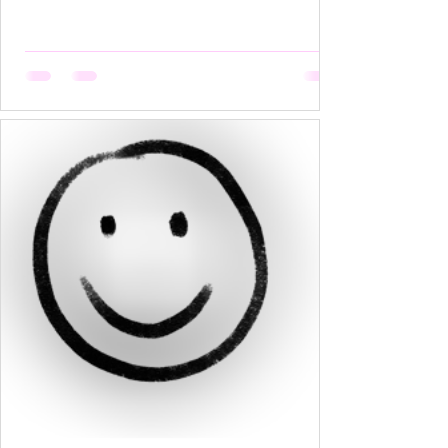
हैं, मगर उसकी मेहनत कोई नहीं देखता। वो सूखती है जब
अपनी बात को बीच में रोक देना उसकी आदत बन जाती है,
क्योंकि कोई सुनता नहीं, या सुनकर भी समझता नहीं। वो
सूखती है जब उसकी पसंदें "गृहस्थी के तवे" में जल कर राख
हो जाती हैं। नीली साड़ी जो उसे बहुत पसंद थी, व