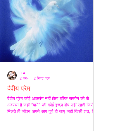
ELA
2 जन॰
2 मिनट पठन
दैवीय प्रेम
दैवीय प्रेम कोई आकर्षण नहीं होता बल्कि समर्पण की वो
अवस्था है जहाँ “पाने” की कोई इच्छा शेष नहीं रहती जिसे
मिलते ही जीवन अपने आप पूर्ण हो जाए जहाँ किसी शर्त, किसी
अपेक्षा किसी अधिकार की भाषा ही शेष न बचे -- वही प्रेम
दैवीय होता है -- दैवीय प्रेम मे हाथ थामना आवश्यक नही --
निकटता का प्रदर्शन भी आवश्यक नही बल्कि यहाँ तो