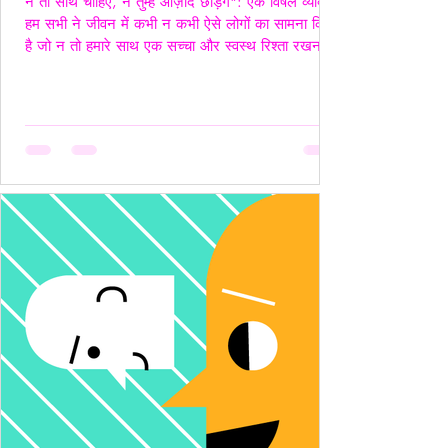
न तो साथ चाहिए, न तुम्हें आज़ाद छोड़ेंगे": एक विषैले व्यक्ति"
हम सभी ने जीवन में कभी न कभी ऐसे लोगों का सामना किया
है जो न तो हमारे साथ एक सच्चा और स्वस्थ रिश्ता रखना
चाहते हैं, और न ही हमें पूरी तरह आज़ाद छोड़ना चाहते हैं।
ऐसे लोग अपने नियंत्रण, हस्तक्षेप और मानसिक चालबाज़ियों
से न केवल रिश्तों को जटिल बनाते हैं, बल्कि दूसरे व्यक्ति की
पहचान और आत्मसम्मान को भी धूमिल कर देते हैं। ये लोग
अक्सर "Toxic", यानी विषैले व्यवहार के उदाहरण होते हैं,
और उनके व्यवहार में गैसलाइटिंग, इम