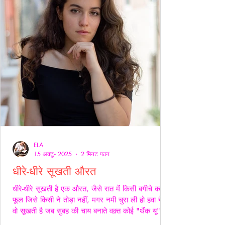
ELA
15 अक्टू॰ 2025
2 मिनट पठन
धीरे-धीरे सूखती औरत
धीरे-धीरे सूखती है एक औरत, जैसे रात में किसी बगीचे का
फूल जिसे किसी ने तोड़ा नहीं, मगर नमी चुरा ली हो हवा ने।
वो सूखती है जब सुबह की चाय बनाते वक़्त कोई "थैंक यू" नहीं
कहता, जब थाली में परोसी रोटियों के स्वाद पर चेहरे सिकुड़ते