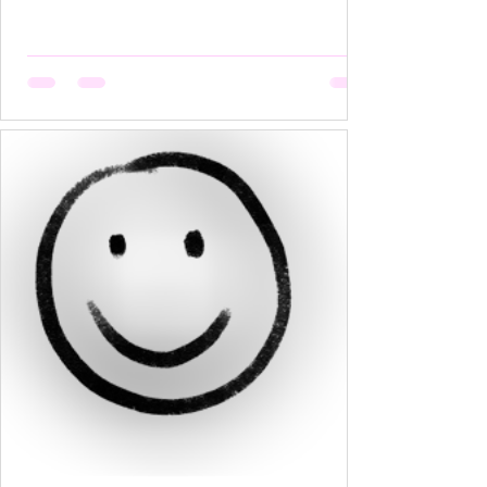
हैं, मगर उसकी मेहनत कोई नहीं देखता। वो सूखती है जब
अपनी बात को बीच में रोक देना उसकी आदत बन जाती है,
क्योंकि कोई सुनता नहीं, या सुनकर भी समझता नहीं। वो
सूखती है जब उसकी पसंदें "गृहस्थी के तवे" में जल कर राख
हो जाती हैं। नीली साड़ी जो उसे बहुत पसंद थी, व