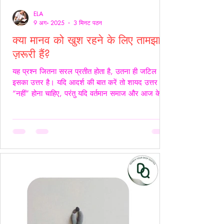
ELA
9 अग॰ 2025
3 मिनट पठन
क्या मानव को खुश रहने के लिए तामझाम
ज़रूरी हैं?
यह प्रश्न जितना सरल प्रतीत होता है, उतना ही जटिल
इसका उत्तर है। यदि आदर्श की बात करें तो शायद उत्तर
“नहीं” होना चाहिए, परंतु यदि वर्तमान समाज और आज के
यथार्थ को देखें, तो इस सच्चाई को नकारा नहीं जा सकता कि
आज के समय में खुश रहने के लिए तामझाम को लगभग
अनिवार्य बना दिया गया है। आज मानव जीवन की लगभग
98% समस्याओं का केंद्र बिंदु पैसा बन चुका है। चाहे वह
सम्मान हो, सुरक्षा हो, शिक्षा हो या स्वास्थ्य हर समस्या का
समाधान धन से जोड़कर देखा जाता है। यह स्थिति यूँ ही नहीं
बनी, बल्कि सम