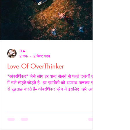
ELA
2 जन॰
2 मिनट पठन
Love Of OverThinker
"ओवरथिंकर" जैसे लोग हर शब्द बोलने से पहले दर्ज़नों अर्थों
में उसे तोड़ते-जोड़ते है-- हर ख़ामोशी को अपराध मानकर ख़ुद
से पूछताछ करते है-- ओवरथिंकर प्रेम में इसलिए गहरे उतरते
है क्युँकि उन्हें पता होता है- अनकहा क्या चोट पहुँचा सकता है-
वे अपने भीतर ही हज़ारों संवाद कर लेते है ताकि सामने वाला
एक भी असहज पल से न गुज़रे!- _____ वे प्राथमिकता देते
है पर दिखावे में नही बल्कि अपने हिस्से की नींद अपनी शांति
अपने प्रश्न सब चुपचाप स्थगित कर देते है-- ओवरथिंकर पहले
ख़ुद को समझाते हैं-- “