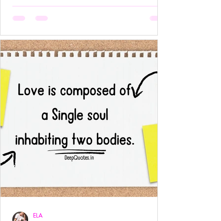
अनुपस्थिति भी एक पूर्ण उपस्थिति बन जाती है!- ____ ये वो
प्रेम है जहाँ आत्मा आत्मा को पहचान लेती है बिना परिचय,
बिना स्पर्श,बिना ये पूछे कि “तुम मेरे क्या हो?” दै
ELA