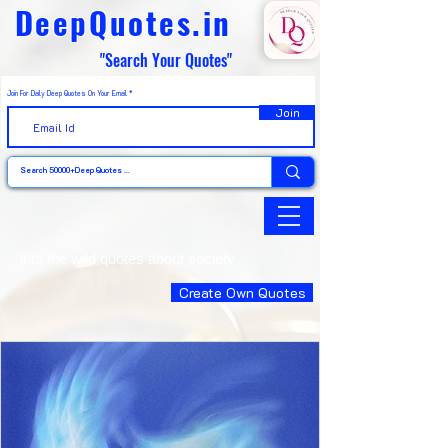
DeepQuotes.in
"Search Your Quotes"
Join For Daily Deep Quotes On Your Email
Join
into the wild quotes about society
Create Own Quotes