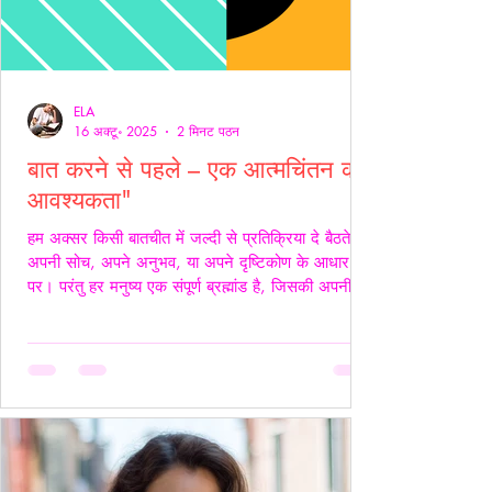
ELA
16 अक्टू॰ 2025
2 मिनट पठन
बात करने से पहले – एक आत्मचिंतन की
आवश्यकता"
हम अक्सर किसी बातचीत में जल्दी से प्रतिक्रिया दे बैठते हैं
अपनी सोच, अपने अनुभव, या अपने दृष्टिकोण के आधार
पर। परंतु हर मनुष्य एक संपूर्ण ब्रह्मांड है, जिसकी अपनी
जटिलता, अपनी पीड़ा, आशाएँ, विश्वास, डर और संवेदनाएँ
होती हैं। इसलिए, कुछ कहने या जवाब देने से पहले स्वयं में
एक बार ठहरकर आत्मचिंतन करना ज़रूरी होता है। शब्द
केवल ध्वनियाँ नहीं होते; वे असर डालते हैं कभी सान्त्वना बनते
हैं, कभी चोट। हर व्यक्ति की अपनी 'दुनिया' होती है हम यह
मानकर चलते हैं कि सामने वाला हमें उसी तरह