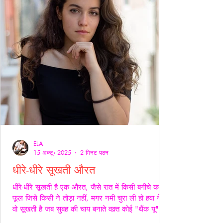
ELA
15 अक्टू॰ 2025
2 मिनट पठन
धीरे-धीरे सूखती औरत
धीरे-धीरे सूखती है एक औरत, जैसे रात में किसी बगीचे का
फूल जिसे किसी ने तोड़ा नहीं, मगर नमी चुरा ली हो हवा ने।
वो सूखती है जब सुबह की चाय बनाते वक़्त कोई "थैंक यू" नहीं
कहता, जब थाली में परोसी रोटियों के स्वाद पर चेहरे सिकुड़ते