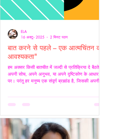
ELA
16 अक्टू॰ 2025
2 मिनट पठन
बात करने से पहले – एक आत्मचिंतन की
आवश्यकता"
हम अक्सर किसी बातचीत में जल्दी से प्रतिक्रिया दे बैठते हैं
अपनी सोच, अपने अनुभव, या अपने दृष्टिकोण के आधार
पर। परंतु हर मनुष्य एक संपूर्ण ब्रह्मांड है, जिसकी अपनी
जटिलता, अपनी पीड़ा, आशाएँ, विश्वास, डर और संवेदनाएँ
होती हैं। इसलिए, कुछ कहने या जवाब देने से पहले स्वयं में
एक बार ठहरकर आत्मचिंतन करना ज़रूरी होता है। शब्द
केवल ध्वनियाँ नहीं होते; वे असर डालते हैं कभी सान्त्वना बनते
हैं, कभी चोट। हर व्यक्ति की अपनी 'दुनिया' होती है हम यह
मानकर चलते हैं कि सामने वाला हमें उसी तरह