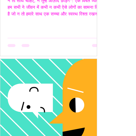
न तो साथ चाहिए, न तुम्हें आज़ाद छोड़ेंगे": एक विषैले व्यक्ति"
हम सभी ने जीवन में कभी न कभी ऐसे लोगों का सामना किया
है जो न तो हमारे साथ एक सच्चा और स्वस्थ रिश्ता रखना
चाहते हैं, और न ही हमें पूरी तरह आज़ाद छोड़ना चाहते हैं।
ऐसे लोग अपने नियंत्रण, हस्तक्षेप और मानसिक चालबाज़ियों
से न केवल रिश्तों को जटिल बनाते हैं, बल्कि दूसरे व्यक्ति की
पहचान और आत्मसम्मान को भी धूमिल कर देते हैं। ये लोग
अक्सर "Toxic", यानी विषैले व्यवहार के उदाहरण होते हैं,
और उनके व्यवहार में गैसलाइटिंग, इम