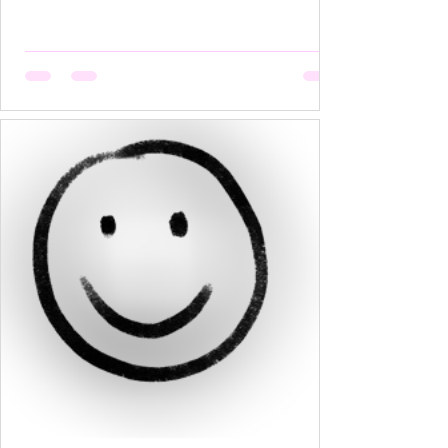
हैं, मगर उसकी मेहनत कोई नहीं देखता। वो सूखती है जब
अपनी बात को बीच में रोक देना उसकी आदत बन जाती है,
क्योंकि कोई सुनता नहीं, या सुनकर भी समझता नहीं। वो
सूखती है जब उसकी पसंदें "गृहस्थी के तवे" में जल कर राख
हो जाती हैं। नीली साड़ी जो उसे बहुत पसंद थी, व