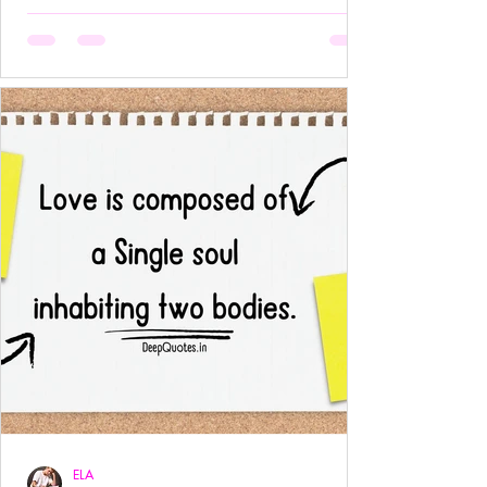
अनुपस्थिति भी एक पूर्ण उपस्थिति बन जाती है!- ____ ये वो
प्रेम है जहाँ आत्मा आत्मा को पहचान लेती है बिना परिचय,
बिना स्पर्श,बिना ये पूछे कि “तुम मेरे क्या हो?” दै
ELA