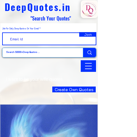
DeepQuotes.in
"Search Your Quotes"
Join For Daily Deep Quotes On Your Email
Join
i want to be your wife quotes
Create Own Quotes