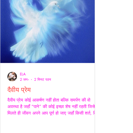
ELA
2 जन॰
2 मिनट पठन
दैवीय प्रेम
दैवीय प्रेम कोई आकर्षण नहीं होता बल्कि समर्पण की वो
अवस्था है जहाँ “पाने” की कोई इच्छा शेष नहीं रहती जिसे
मिलते ही जीवन अपने आप पूर्ण हो जाए जहाँ किसी शर्त, किसी
अपेक्षा किसी अधिकार की भाषा ही शेष न बचे -- वही प्रेम
दैवीय होता है -- दैवीय प्रेम मे हाथ थामना आवश्यक नही --
निकटता का प्रदर्शन भी आवश्यक नही बल्कि यहाँ तो