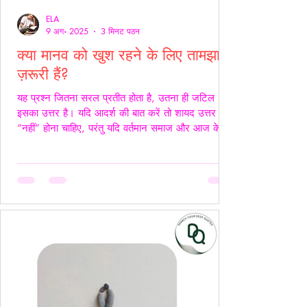
ELA
9 अग॰ 2025
3 मिनट पठन
क्या मानव को खुश रहने के लिए तामझाम
ज़रूरी हैं?
यह प्रश्न जितना सरल प्रतीत होता है, उतना ही जटिल
इसका उत्तर है। यदि आदर्श की बात करें तो शायद उत्तर
“नहीं” होना चाहिए, परंतु यदि वर्तमान समाज और आज के
यथार्थ को देखें, तो इस सच्चाई को नकारा नहीं जा सकता कि
आज के समय में खुश रहने के लिए तामझाम को लगभग
अनिवार्य बना दिया गया है। आज मानव जीवन की लगभग
98% समस्याओं का केंद्र बिंदु पैसा बन चुका है। चाहे वह
सम्मान हो, सुरक्षा हो, शिक्षा हो या स्वास्थ्य हर समस्या का
समाधान धन से जोड़कर देखा जाता है। यह स्थिति यूँ ही नहीं
बनी, बल्कि सम