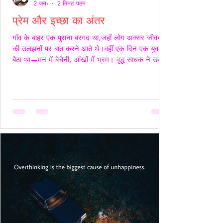
2 जन॰
2 मिनट पठन
प्रेम और इच्छा का अंतर
गाँव के बाहर एक पुराना बरगद था,जहाँ लोग अक्सर जीवन
की उलझनों पर बात करने आते थे।वहीं एक दिन एक युवक
बैठा था—मन में बेचैनी, आँखों में भ्रम। वृद्ध साधक ने उसे
देखा और कहा,“तुम्हारी उलझन प्रेम की नहीं,इच्छा की है।”
युवक चुप रहा। साधक बोले—“यदि कभी किसी स्त्री की देह
चाहिए हो,तो साहस रखो और सच्चे रहो।बिना लाग-लपेट
के,विनम्रता से अपनी बात कहो।यदि वह स्वीकार करे,तो उसे
अनुग्रह समझो।और यदि अस्वीकार करे,तो उसकी इच्छा का
सम्मान करवहीं से लौट जाओ—जहाँ से आए थे।” फिर
उन्होंने ठहरकर कहा—