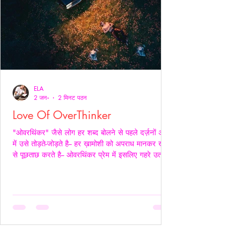
ELA
2 जन॰
2 मिनट पठन
Love Of OverThinker
"ओवरथिंकर" जैसे लोग हर शब्द बोलने से पहले दर्ज़नों अर्थों
में उसे तोड़ते-जोड़ते है-- हर ख़ामोशी को अपराध मानकर ख़ुद
से पूछताछ करते है-- ओवरथिंकर प्रेम में इसलिए गहरे उतरते
है क्युँकि उन्हें पता होता है- अनकहा क्या चोट पहुँचा सकता है-
वे अपने भीतर ही हज़ारों संवाद कर लेते है ताकि सामने वाला
एक भी असहज पल से न गुज़रे!- _____ वे प्राथमिकता देते
है पर दिखावे में नही बल्कि अपने हिस्से की नींद अपनी शांति
अपने प्रश्न सब चुपचाप स्थगित कर देते है-- ओवरथिंकर पहले
ख़ुद को समझाते हैं-- “