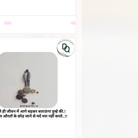
देखता। वो सूखती है जब अपनी बात को बीच में
ेना उसकी आदत बन जाती है, क्योंकि कोई
 नहीं, या सुनकर भी समझता नहीं। वो सूखती है
की पसंदें "गृहस्थी के तवे" में जल कर राख हो
हैं। नीली साड़ी जो उसे बहुत पसंद थी, व