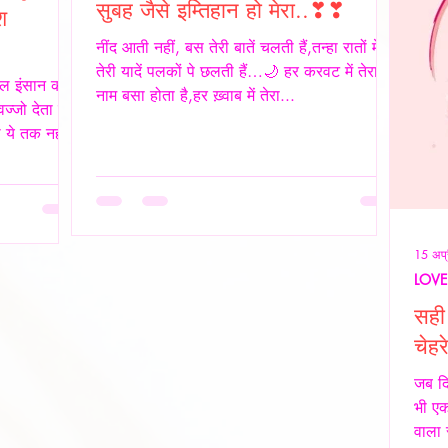
सुबह जैसे इम्तिहान हो मेरा..❣❣
श
नींद आती नहीं, बस तेरी बातें चलती हैं,तन्हा रातों में
तेरी यादें पलकों पे छलती हैं…🌙 हर करवट में तेरा
ल इंसान की
नाम बसा होता है,हर ख़्वाब में तेरा...
ज्जो देता है।
ये तक नहीं...
15 अप्
LOVE
सही 
चेहर
जब द
भी ए
वाला