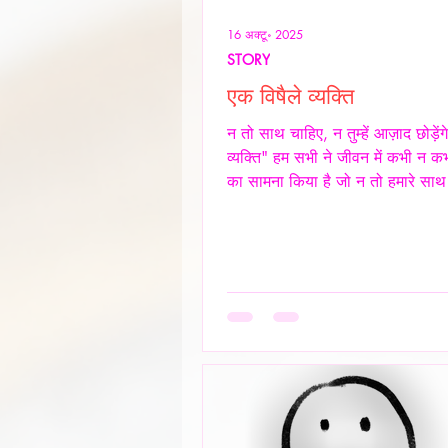
16 अक्टू॰ 2025
STORY
एक विषैले व्यक्ति
न तो साथ चाहिए, न तुम्हें आज़ाद छोड़ेंग
व्यक्ति" हम सभी ने जीवन में कभी न कभ
का सामना किया है जो न तो हमारे साथ
और स्वस्थ रिश्ता रखना चाहते हैं, और न 
तरह आज़ाद छोड़ना चाहते हैं। ऐसे लोग
नियंत्रण, हस्तक्षेप और मानसिक चालबाज
केवल रिश्तों को जटिल बनाते हैं, बल्कि द
की पहचान और आत्मसम्मान को भी धूमिल
ये लोग अक्सर "Toxic", यानी विषैले व्
उदाहरण होते हैं, और उनके व्यवहार में 