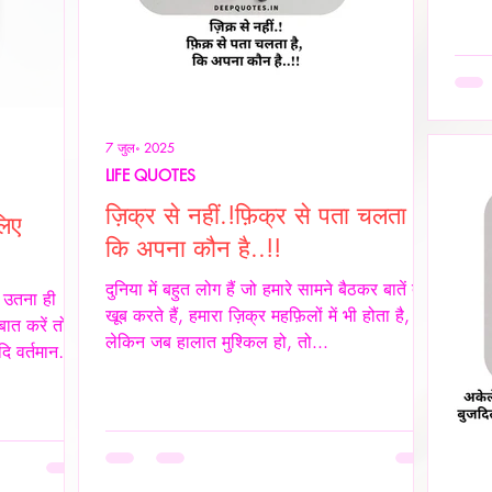
नहीं 
रोक द
सुनता
जब उस
जाती 
7 जुल॰ 2025
LIFE QUOTES
ज़िक्र से नहीं.!फ़िक्र से पता चलता है,
लिए
कि अपना कौन है..!!
दुनिया में बहुत लोग हैं जो हमारे सामने बैठकर बातें तो
, उतना ही
खूब करते हैं, हमारा ज़िक्र महफ़िलों में भी होता है,
ात करें तो
लेकिन जब हालात मुश्किल हो, तो...
दि वर्तमान
 इस सच्चाई को
ें खुश रहने
ा दिया गया
समस्याओं का
म्मान हो,