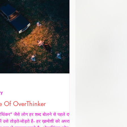
RY
e Of OverThinker
िंकर" जैसे लोग हर शब्द बोलने से पहले दर्ज़नों
 में उसे तोड़ते-जोड़ते है-- हर ख़ामोशी को अपराध