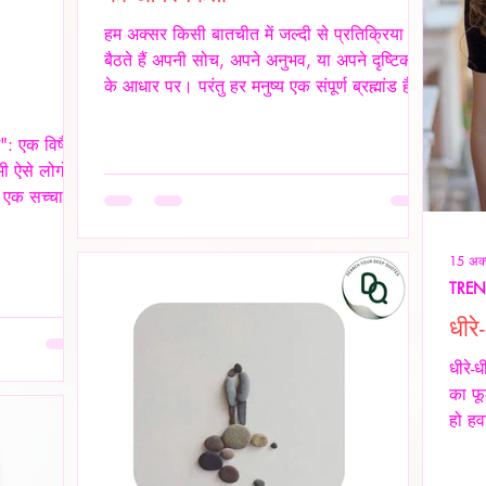
हम अक्सर किसी बातचीत में जल्दी से प्रतिक्रिया दे
बैठते हैं अपनी सोच, अपने अनुभव, या अपने दृष्टिकोण
के आधार पर। परंतु हर मनुष्य एक संपूर्ण ब्रह्मांड है,
जिसकी अपनी जटिलता, अपनी पीड़ा, आशाएँ,
विश्वास, डर और संवेदनाएँ होती हैं। इसलिए, कुछ
े": एक विषैले
कहने या जवाब देने से पहले स्वयं में एक बार ठहरकर
ी ऐसे लोगों
आत्मचिंतन करना ज़रूरी होता है। शब्द केवल ध्वनियाँ
 एक सच्चा
नहीं होते; वे असर डालते हैं कभी सान्त्वना बनते हैं,
ही हमें पूरी
कभी चोट। हर व्यक्ति की अपनी 'दुनिया' होती है हम
 अपने
15 अक्
यह मानकर चलते हैं कि सामने वाला हमें उसी तरह
़ियों से न
TRE
ूसरे व्यक्ति
धीर
 कर देते हैं।
यवहार के
धीरे-
गैसलाइटिंग, इम
का फू
हो हव
कोई "
के स्