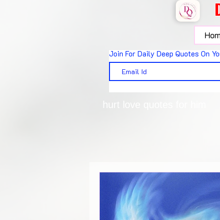
Hom
Join For Daily Deep Quotes On Yo
hurt love quotes for him