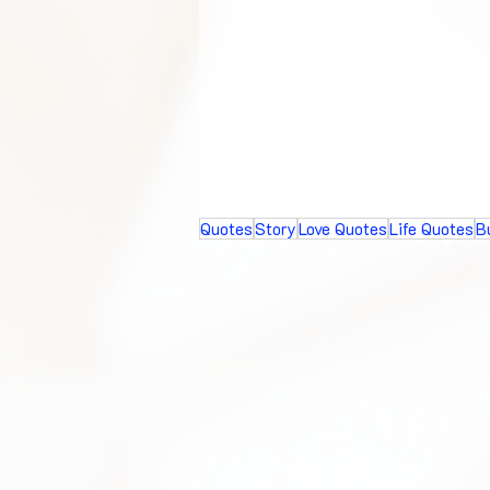
Quotes
Story
Love Quotes
Life Quotes
B