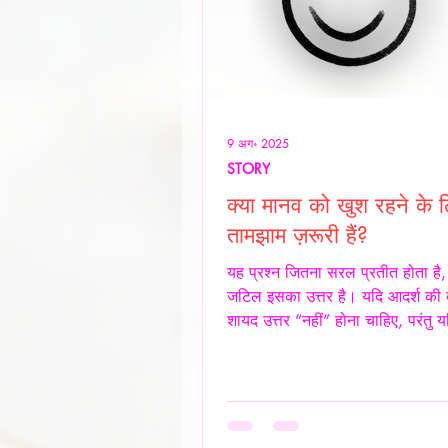
9 अग॰ 2025
STORY
क्या मानव को खुश रहने के 
तामझाम ज़रूरी हैं?
यह प्रश्न जितना सरल प्रतीत होता है
जटिल इसका उत्तर है। यदि आदर्श की ब
शायद उत्तर “नहीं” होना चाहिए, परंतु य
समाज और आज के यथार्थ को देखें, तो
नकारा नहीं जा सकता कि आज के समय म
के लिए तामझाम को लगभग अनिवार्य बन
है। आज मानव जीवन की लगभग 98% 
केंद्र बिंदु पैसा बन चुका है। चाहे वह स