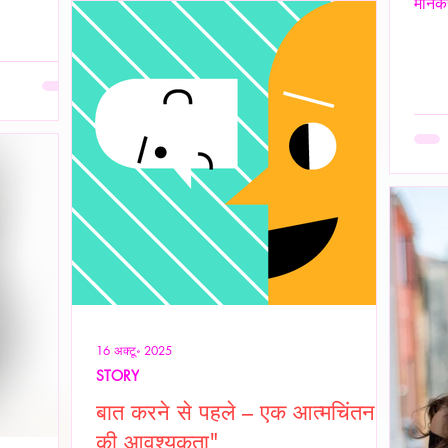
मानकर
उन्होंने ठहरकर कहा—
 प्रदर्शन भी
इसलिए 
 भी एक पूर्ण
अनकहा
 है जहाँ आत्मा
हज़ार
बिना
असहज 
 दै
पर दि
शांति
ओवरथि
16 अक्टू॰ 2025
STORY
बात करने से पहले – एक आत्मचिंतन
की आवश्यकता"