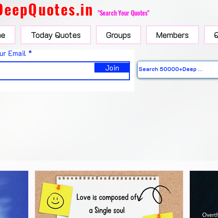
DeepQuotes.in
"Search Your Quotes"
e
Today Quotes
Groups
Members
ur Email
Join