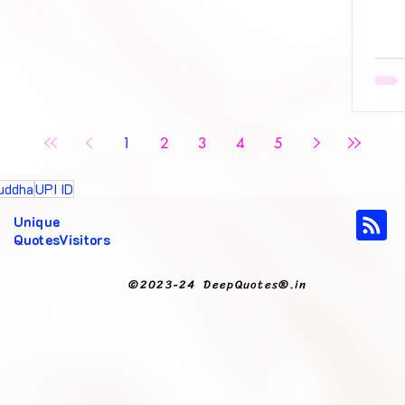
🌈 सह
1
2
3
4
5
uddha
UPI ID
Unique
QuotesVisitors
©2023-24 DeepQuotes®.in