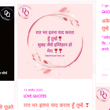
स्या का
7 जुल
ह स्थिति यूँ
QUO
अके
तुम्ह
"अकेल
कि...
करते.
15 अप्रैल 2025
LOVE QUOTES
रात भर इतना याद करता हूँ तुम्हें.❣
ो पूछते