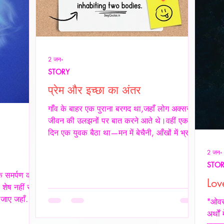
2 जन॰
STORY
प्रेम और इच्छा का अंतर
गाँव के बाहर एक पुराना बरगद था,जहाँ लोग अक्सर
जीवन की उलझनों पर बात करने आते थे।वहीं एक
दिन एक युवक बैठा था—मन में बेचैनी, आँखों में भ्रम।
वृद्ध साधक ने उसे देखा और कहा,“तुम्हारी उलझन प्रेम
2 जन॰
की नहीं,इच्छा की है।” युवक चुप रहा। साधक बोले
STO
—“यदि कभी किसी स्त्री की देह चाहिए हो,तो साहस
कि समर्पण की
रखो और सच्चे रहो।बिना लाग-लपेट के,विनम्रता से
Lov
 शेष नहीं रहती
अपनी बात कहो।यदि वह स्वीकार करे,तो उसे अनुग्रह
 जाए जहाँ
"ओवरथ
समझो।और यदि अस्वीकार करे,तो उसकी इच्छा का
 की भाषा ही
अर्थों
सम्मान करवहीं से लौट जाओ—जहाँ से आए थे।” फिर
वीय प्रेम मे