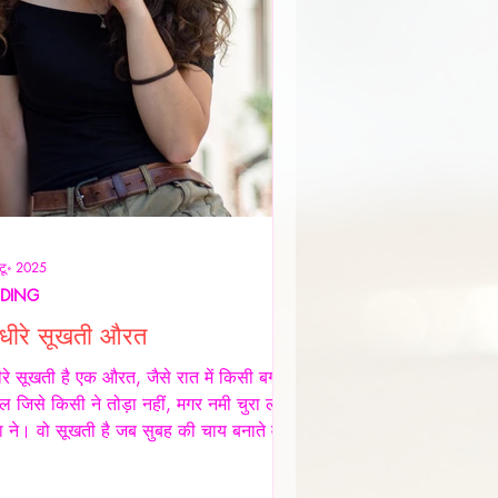
टू॰ 2025
NDING
े-धीरे सूखती औरत
धीरे सूखती है एक औरत, जैसे रात में किसी बगीचे
ल जिसे किसी ने तोड़ा नहीं, मगर नमी चुरा ली
ा ने। वो सूखती है जब सुबह की चाय बनाते वक़्त
थैंक यू" नहीं कहता, जब थाली में परोसी रोटियों
वाद पर चेहरे सिकुड़ते हैं, मगर उसकी मेहनत कोई