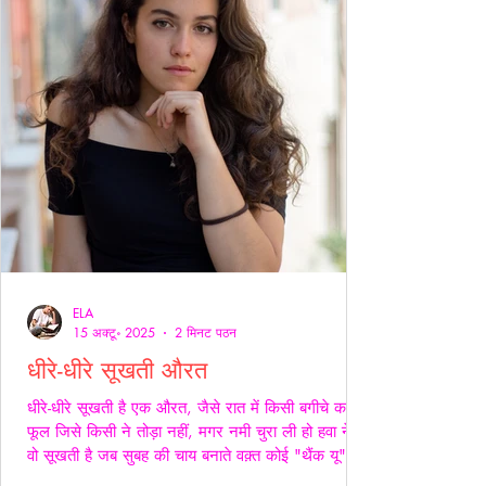
ELA
15 अक्टू॰ 2025
2 मिनट पठन
धीरे-धीरे सूखती औरत
धीरे-धीरे सूखती है एक औरत, जैसे रात में किसी बगीचे का
फूल जिसे किसी ने तोड़ा नहीं, मगर नमी चुरा ली हो हवा ने।
वो सूखती है जब सुबह की चाय बनाते वक़्त कोई "थैंक यू" नहीं
कहता, जब थाली में परोसी रोटियों के स्वाद पर चेहरे सिकुड़ते