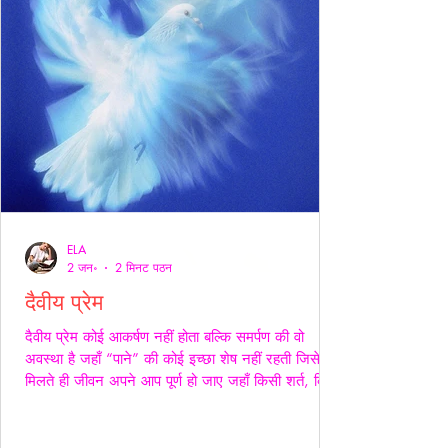
ELA
2 जन॰
2 मिनट पठन
दैवीय प्रेम
दैवीय प्रेम कोई आकर्षण नहीं होता बल्कि समर्पण की वो
अवस्था है जहाँ “पाने” की कोई इच्छा शेष नहीं रहती जिसे
मिलते ही जीवन अपने आप पूर्ण हो जाए जहाँ किसी शर्त, किसी
अपेक्षा किसी अधिकार की भाषा ही शेष न बचे -- वही प्रेम
दैवीय होता है -- दैवीय प्रेम मे हाथ थामना आवश्यक नही --
निकटता का प्रदर्शन भी आवश्यक नही बल्कि यहाँ तो