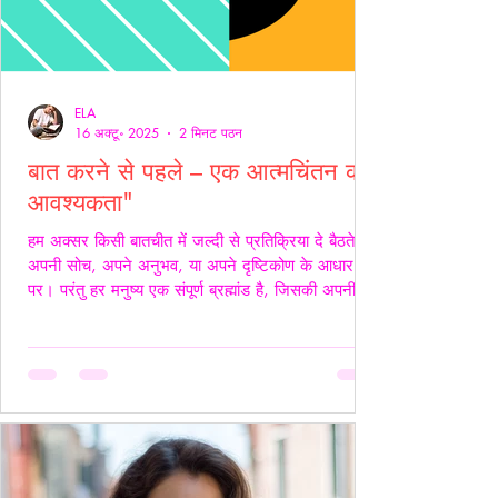
ELA
16 अक्टू॰ 2025
2 मिनट पठन
बात करने से पहले – एक आत्मचिंतन की
आवश्यकता"
हम अक्सर किसी बातचीत में जल्दी से प्रतिक्रिया दे बैठते हैं
अपनी सोच, अपने अनुभव, या अपने दृष्टिकोण के आधार
पर। परंतु हर मनुष्य एक संपूर्ण ब्रह्मांड है, जिसकी अपनी
जटिलता, अपनी पीड़ा, आशाएँ, विश्वास, डर और संवेदनाएँ
होती हैं। इसलिए, कुछ कहने या जवाब देने से पहले स्वयं में
एक बार ठहरकर आत्मचिंतन करना ज़रूरी होता है। शब्द
केवल ध्वनियाँ नहीं होते; वे असर डालते हैं कभी सान्त्वना बनते
हैं, कभी चोट। हर व्यक्ति की अपनी 'दुनिया' होती है हम यह
मानकर चलते हैं कि सामने वाला हमें उसी तरह