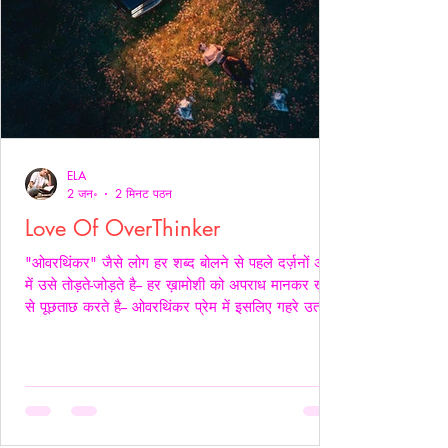
ELA
2 जन॰
2 मिनट पठन
Love Of OverThinker
"ओवरथिंकर" जैसे लोग हर शब्द बोलने से पहले दर्ज़नों अर्थों
में उसे तोड़ते-जोड़ते है-- हर ख़ामोशी को अपराध मानकर ख़ुद
से पूछताछ करते है-- ओवरथिंकर प्रेम में इसलिए गहरे उतरते
है क्युँकि उन्हें पता होता है- अनकहा क्या चोट पहुँचा सकता है-
वे अपने भीतर ही हज़ारों संवाद कर लेते है ताकि सामने वाला
एक भी असहज पल से न गुज़रे!- _____ वे प्राथमिकता देते
है पर दिखावे में नही बल्कि अपने हिस्से की नींद अपनी शांति
अपने प्रश्न सब चुपचाप स्थगित कर देते है-- ओवरथिंकर पहले
ख़ुद को समझाते हैं-- “