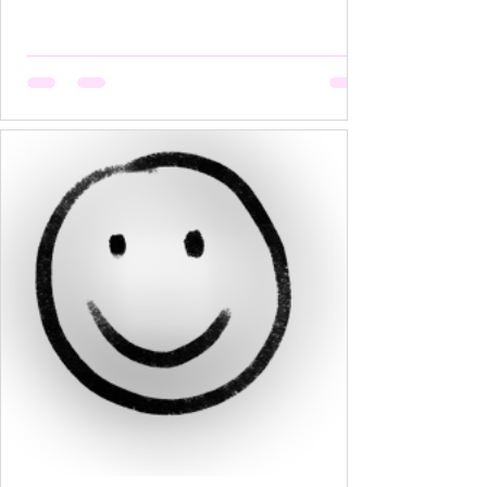
हैं, मगर उसकी मेहनत कोई नहीं देखता। वो सूखती है जब
अपनी बात को बीच में रोक देना उसकी आदत बन जाती है,
क्योंकि कोई सुनता नहीं, या सुनकर भी समझता नहीं। वो
सूखती है जब उसकी पसंदें "गृहस्थी के तवे" में जल कर राख
हो जाती हैं। नीली साड़ी जो उसे बहुत पसंद थी, व