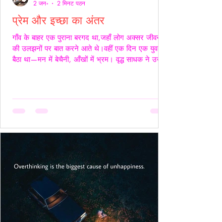
2 जन॰
2 मिनट पठन
प्रेम और इच्छा का अंतर
गाँव के बाहर एक पुराना बरगद था,जहाँ लोग अक्सर जीवन
की उलझनों पर बात करने आते थे।वहीं एक दिन एक युवक
बैठा था—मन में बेचैनी, आँखों में भ्रम। वृद्ध साधक ने उसे
देखा और कहा,“तुम्हारी उलझन प्रेम की नहीं,इच्छा की है।”
युवक चुप रहा। साधक बोले—“यदि कभी किसी स्त्री की देह
चाहिए हो,तो साहस रखो और सच्चे रहो।बिना लाग-लपेट
के,विनम्रता से अपनी बात कहो।यदि वह स्वीकार करे,तो उसे
अनुग्रह समझो।और यदि अस्वीकार करे,तो उसकी इच्छा का
सम्मान करवहीं से लौट जाओ—जहाँ से आए थे।” फिर
उन्होंने ठहरकर कहा—