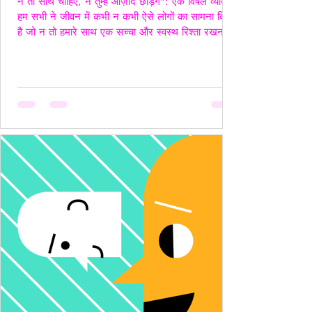
न तो साथ चाहिए, न तुम्हें आज़ाद छोड़ेंगे": एक विषैले व्यक्ति"
हम सभी ने जीवन में कभी न कभी ऐसे लोगों का सामना किया
है जो न तो हमारे साथ एक सच्चा और स्वस्थ रिश्ता रखना
चाहते हैं, और न ही हमें पूरी तरह आज़ाद छोड़ना चाहते हैं।
ऐसे लोग अपने नियंत्रण, हस्तक्षेप और मानसिक चालबाज़ियों
से न केवल रिश्तों को जटिल बनाते हैं, बल्कि दूसरे व्यक्ति की
पहचान और आत्मसम्मान को भी धूमिल कर देते हैं। ये लोग
अक्सर "Toxic", यानी विषैले व्यवहार के उदाहरण होते हैं,
और उनके व्यवहार में गैसलाइटिंग, इम