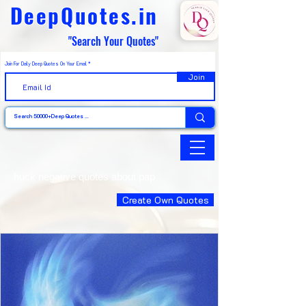
DeepQuotes.in
"Search Your Quotes"
Join For Daily Deep Quotes On Your Email
Join
huck negative quotes about pap
Create Own Quotes