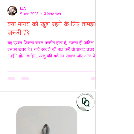
ELA
9 अग॰ 2025
3 मिनट पठन
क्या मानव को खुश रहने के लिए तामझाम
ज़रूरी हैं?
यह प्रश्न जितना सरल प्रतीत होता है, उतना ही जटिल
इसका उत्तर है। यदि आदर्श की बात करें तो शायद उत्तर
“नहीं” होना चाहिए, परंतु यदि वर्तमान समाज और आज के
यथार्थ को देखें, तो इस सच्चाई को नकारा नहीं जा सकता कि
आज के समय में खुश रहने के लिए तामझाम को लगभग
अनिवार्य बना दिया गया है। आज मानव जीवन की लगभग
98% समस्याओं का केंद्र बिंदु पैसा बन चुका है। चाहे वह
सम्मान हो, सुरक्षा हो, शिक्षा हो या स्वास्थ्य हर समस्या का
समाधान धन से जोड़कर देखा जाता है। यह स्थिति यूँ ही नहीं
बनी, बल्कि सम