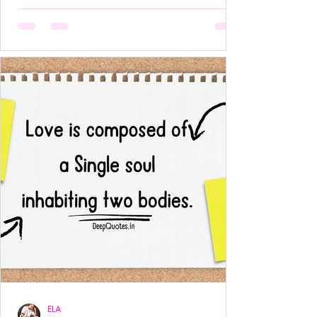
अनुपस्थिति भी एक पूर्ण उपस्थिति बन जाती है!- ____ ये वो
प्रेम है जहाँ आत्मा आत्मा को पहचान लेती है बिना परिचय,
बिना स्पर्श,बिना ये पूछे कि “तुम मेरे क्या हो?” दै
ELA