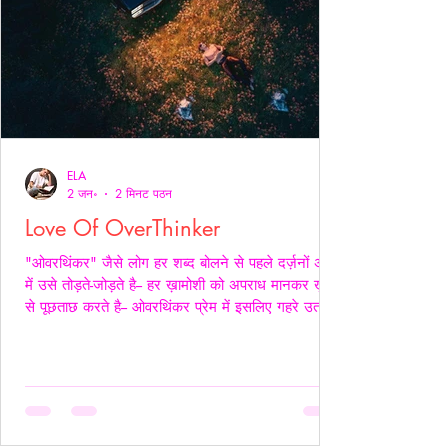
ELA
2 जन॰
2 मिनट पठन
Love Of OverThinker
"ओवरथिंकर" जैसे लोग हर शब्द बोलने से पहले दर्ज़नों अर्थों
में उसे तोड़ते-जोड़ते है-- हर ख़ामोशी को अपराध मानकर ख़ुद
से पूछताछ करते है-- ओवरथिंकर प्रेम में इसलिए गहरे उतरते
है क्युँकि उन्हें पता होता है- अनकहा क्या चोट पहुँचा सकता है-
वे अपने भीतर ही हज़ारों संवाद कर लेते है ताकि सामने वाला
एक भी असहज पल से न गुज़रे!- _____ वे प्राथमिकता देते
है पर दिखावे में नही बल्कि अपने हिस्से की नींद अपनी शांति
अपने प्रश्न सब चुपचाप स्थगित कर देते है-- ओवरथिंकर पहले
ख़ुद को समझाते हैं-- “