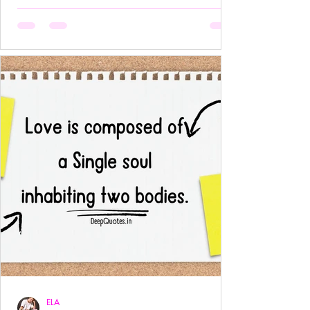
अनुपस्थिति भी एक पूर्ण उपस्थिति बन जाती है!- ____ ये वो
प्रेम है जहाँ आत्मा आत्मा को पहचान लेती है बिना परिचय,
बिना स्पर्श,बिना ये पूछे कि “तुम मेरे क्या हो?” दै
ELA