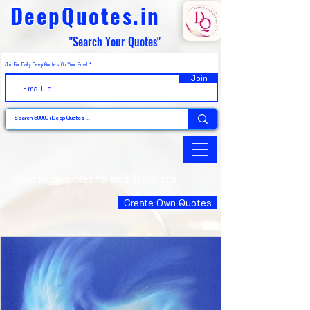
DeepQuotes.in
"Search Your Quotes"
Join For Daily Deep Quotes On Your Email
Join
good night quotes for love in marathi
Create Own Quotes