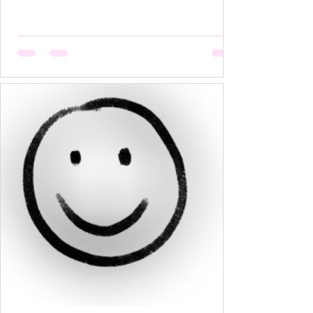
हैं, मगर उसकी मेहनत कोई नहीं देखता। वो सूखती है जब
अपनी बात को बीच में रोक देना उसकी आदत बन जाती है,
क्योंकि कोई सुनता नहीं, या सुनकर भी समझता नहीं। वो
सूखती है जब उसकी पसंदें "गृहस्थी के तवे" में जल कर राख
हो जाती हैं। नीली साड़ी जो उसे बहुत पसंद थी, व