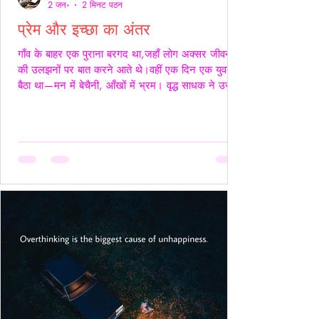
2 जन॰
2 मिनट पठन
प्रेम और इच्छा का अंतर
गाँव के बाहर एक पुराना बरगद था,जहाँ लोग अक्सर जीवन
की उलझनों पर बात करने आते थे।वहीं एक दिन एक युवक
बैठा था—मन में बेचैनी, आँखों में भ्रम। वृद्ध साधक ने उसे
देखा और कहा,“तुम्हारी उलझन प्रेम की नहीं,इच्छा की है।”
युवक चुप रहा। साधक बोले—“यदि कभी किसी स्त्री की देह
चाहिए हो,तो साहस रखो और सच्चे रहो।बिना लाग-लपेट
के,विनम्रता से अपनी बात कहो।यदि वह स्वीकार करे,तो उसे
अनुग्रह समझो।और यदि अस्वीकार करे,तो उसकी इच्छा का
सम्मान करवहीं से लौट जाओ—जहाँ से आए थे।” फिर
उन्होंने ठहरकर कहा—