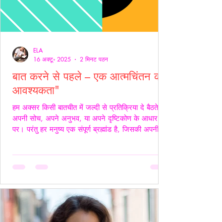
ELA
16 अक्टू॰ 2025
2 मिनट पठन
बात करने से पहले – एक आत्मचिंतन की
आवश्यकता"
हम अक्सर किसी बातचीत में जल्दी से प्रतिक्रिया दे बैठते हैं
अपनी सोच, अपने अनुभव, या अपने दृष्टिकोण के आधार
पर। परंतु हर मनुष्य एक संपूर्ण ब्रह्मांड है, जिसकी अपनी
जटिलता, अपनी पीड़ा, आशाएँ, विश्वास, डर और संवेदनाएँ
होती हैं। इसलिए, कुछ कहने या जवाब देने से पहले स्वयं में
एक बार ठहरकर आत्मचिंतन करना ज़रूरी होता है। शब्द
केवल ध्वनियाँ नहीं होते; वे असर डालते हैं कभी सान्त्वना बनते
हैं, कभी चोट। हर व्यक्ति की अपनी 'दुनिया' होती है हम यह
मानकर चलते हैं कि सामने वाला हमें उसी तरह