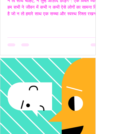
न तो साथ चाहिए, न तुम्हें आज़ाद छोड़ेंगे": एक विषैले व्यक्ति"
हम सभी ने जीवन में कभी न कभी ऐसे लोगों का सामना किया
है जो न तो हमारे साथ एक सच्चा और स्वस्थ रिश्ता रखना
चाहते हैं, और न ही हमें पूरी तरह आज़ाद छोड़ना चाहते हैं।
ऐसे लोग अपने नियंत्रण, हस्तक्षेप और मानसिक चालबाज़ियों
से न केवल रिश्तों को जटिल बनाते हैं, बल्कि दूसरे व्यक्ति की
पहचान और आत्मसम्मान को भी धूमिल कर देते हैं। ये लोग
अक्सर "Toxic", यानी विषैले व्यवहार के उदाहरण होते हैं,
और उनके व्यवहार में गैसलाइटिंग, इम