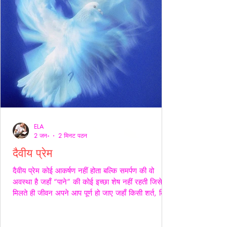
ELA
2 जन॰
2 मिनट पठन
दैवीय प्रेम
दैवीय प्रेम कोई आकर्षण नहीं होता बल्कि समर्पण की वो
अवस्था है जहाँ “पाने” की कोई इच्छा शेष नहीं रहती जिसे
मिलते ही जीवन अपने आप पूर्ण हो जाए जहाँ किसी शर्त, किसी
अपेक्षा किसी अधिकार की भाषा ही शेष न बचे -- वही प्रेम
दैवीय होता है -- दैवीय प्रेम मे हाथ थामना आवश्यक नही --
निकटता का प्रदर्शन भी आवश्यक नही बल्कि यहाँ तो