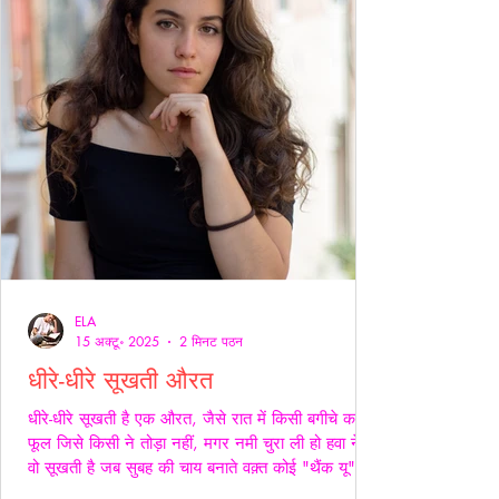
ELA
15 अक्टू॰ 2025
2 मिनट पठन
धीरे-धीरे सूखती औरत
धीरे-धीरे सूखती है एक औरत, जैसे रात में किसी बगीचे का
फूल जिसे किसी ने तोड़ा नहीं, मगर नमी चुरा ली हो हवा ने।
वो सूखती है जब सुबह की चाय बनाते वक़्त कोई "थैंक यू" नहीं
कहता, जब थाली में परोसी रोटियों के स्वाद पर चेहरे सिकुड़ते