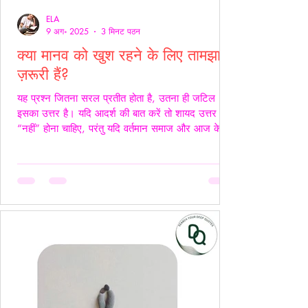
ELA
9 अग॰ 2025
3 मिनट पठन
क्या मानव को खुश रहने के लिए तामझाम
ज़रूरी हैं?
यह प्रश्न जितना सरल प्रतीत होता है, उतना ही जटिल
इसका उत्तर है। यदि आदर्श की बात करें तो शायद उत्तर
“नहीं” होना चाहिए, परंतु यदि वर्तमान समाज और आज के
यथार्थ को देखें, तो इस सच्चाई को नकारा नहीं जा सकता कि
आज के समय में खुश रहने के लिए तामझाम को लगभग
अनिवार्य बना दिया गया है। आज मानव जीवन की लगभग
98% समस्याओं का केंद्र बिंदु पैसा बन चुका है। चाहे वह
सम्मान हो, सुरक्षा हो, शिक्षा हो या स्वास्थ्य हर समस्या का
समाधान धन से जोड़कर देखा जाता है। यह स्थिति यूँ ही नहीं
बनी, बल्कि सम