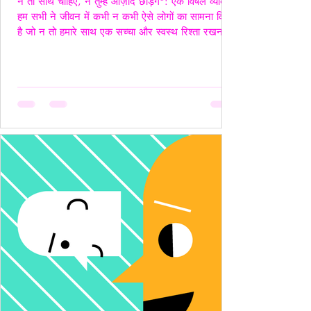
न तो साथ चाहिए, न तुम्हें आज़ाद छोड़ेंगे": एक विषैले व्यक्ति"
हम सभी ने जीवन में कभी न कभी ऐसे लोगों का सामना किया
है जो न तो हमारे साथ एक सच्चा और स्वस्थ रिश्ता रखना
चाहते हैं, और न ही हमें पूरी तरह आज़ाद छोड़ना चाहते हैं।
ऐसे लोग अपने नियंत्रण, हस्तक्षेप और मानसिक चालबाज़ियों
से न केवल रिश्तों को जटिल बनाते हैं, बल्कि दूसरे व्यक्ति की
पहचान और आत्मसम्मान को भी धूमिल कर देते हैं। ये लोग
अक्सर "Toxic", यानी विषैले व्यवहार के उदाहरण होते हैं,
और उनके व्यवहार में गैसलाइटिंग, इम