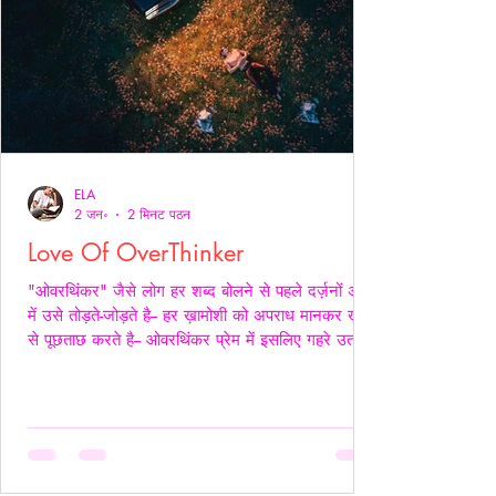
ELA
2 जन॰
2 मिनट पठन
Love Of OverThinker
"ओवरथिंकर" जैसे लोग हर शब्द बोलने से पहले दर्ज़नों अर्थों
में उसे तोड़ते-जोड़ते है-- हर ख़ामोशी को अपराध मानकर ख़ुद
से पूछताछ करते है-- ओवरथिंकर प्रेम में इसलिए गहरे उतरते
है क्युँकि उन्हें पता होता है- अनकहा क्या चोट पहुँचा सकता है-
वे अपने भीतर ही हज़ारों संवाद कर लेते है ताकि सामने वाला
एक भी असहज पल से न गुज़रे!- _____ वे प्राथमिकता देते
है पर दिखावे में नही बल्कि अपने हिस्से की नींद अपनी शांति
अपने प्रश्न सब चुपचाप स्थगित कर देते है-- ओवरथिंकर पहले
ख़ुद को समझाते हैं-- “