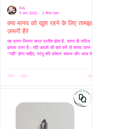
ELA
9 अग॰ 2025
3 मिनट पठन
क्या मानव को खुश रहने के लिए तामझाम
ज़रूरी हैं?
यह प्रश्न जितना सरल प्रतीत होता है, उतना ही जटिल
इसका उत्तर है। यदि आदर्श की बात करें तो शायद उत्तर
“नहीं” होना चाहिए, परंतु यदि वर्तमान समाज और आज के
यथार्थ को देखें, तो इस सच्चाई को नकारा नहीं जा सकता कि
आज के समय में खुश रहने के लिए तामझाम को लगभग
अनिवार्य बना दिया गया है। आज मानव जीवन की लगभग
98% समस्याओं का केंद्र बिंदु पैसा बन चुका है। चाहे वह
सम्मान हो, सुरक्षा हो, शिक्षा हो या स्वास्थ्य हर समस्या का
समाधान धन से जोड़कर देखा जाता है। यह स्थिति यूँ ही नहीं
बनी, बल्कि सम