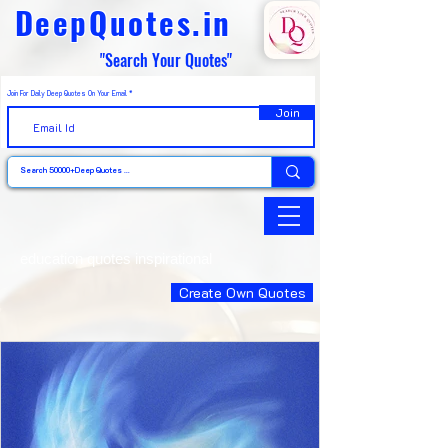
DeepQuotes.in
"Search Your Quotes"
Join For Daily Deep Quotes On Your Email
Join
education quotes inspirational
Create Own Quotes