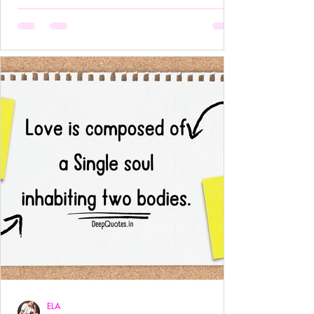
अनुपस्थिति भी एक पूर्ण उपस्थिति बन जाती है!- ____ ये वो
प्रेम है जहाँ आत्मा आत्मा को पहचान लेती है बिना परिचय,
बिना स्पर्श,बिना ये पूछे कि “तुम मेरे क्या हो?” दै
ELA