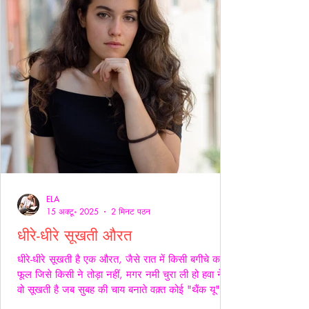
ELA
15 अक्टू॰ 2025
2 मिनट पठन
धीरे-धीरे सूखती औरत
धीरे-धीरे सूखती है एक औरत, जैसे रात में किसी बगीचे का
फूल जिसे किसी ने तोड़ा नहीं, मगर नमी चुरा ली हो हवा ने।
वो सूखती है जब सुबह की चाय बनाते वक़्त कोई "थैंक यू" नहीं
कहता, जब थाली में परोसी रोटियों के स्वाद पर चेहरे सिकुड़ते