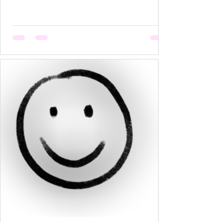
हैं, मगर उसकी मेहनत कोई नहीं देखता। वो सूखती है जब
अपनी बात को बीच में रोक देना उसकी आदत बन जाती है,
क्योंकि कोई सुनता नहीं, या सुनकर भी समझता नहीं। वो
सूखती है जब उसकी पसंदें "गृहस्थी के तवे" में जल कर राख
हो जाती हैं। नीली साड़ी जो उसे बहुत पसंद थी, व