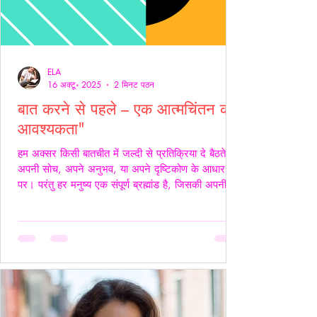
ELA
16 अक्टू॰ 2025
2 मिनट पठन
बात करने से पहले – एक आत्मचिंतन की
आवश्यकता"
हम अक्सर किसी बातचीत में जल्दी से प्रतिक्रिया दे बैठते हैं
अपनी सोच, अपने अनुभव, या अपने दृष्टिकोण के आधार
पर। परंतु हर मनुष्य एक संपूर्ण ब्रह्मांड है, जिसकी अपनी
जटिलता, अपनी पीड़ा, आशाएँ, विश्वास, डर और संवेदनाएँ
होती हैं। इसलिए, कुछ कहने या जवाब देने से पहले स्वयं में
एक बार ठहरकर आत्मचिंतन करना ज़रूरी होता है। शब्द
केवल ध्वनियाँ नहीं होते; वे असर डालते हैं कभी सान्त्वना बनते
हैं, कभी चोट। हर व्यक्ति की अपनी 'दुनिया' होती है हम यह
मानकर चलते हैं कि सामने वाला हमें उसी तरह