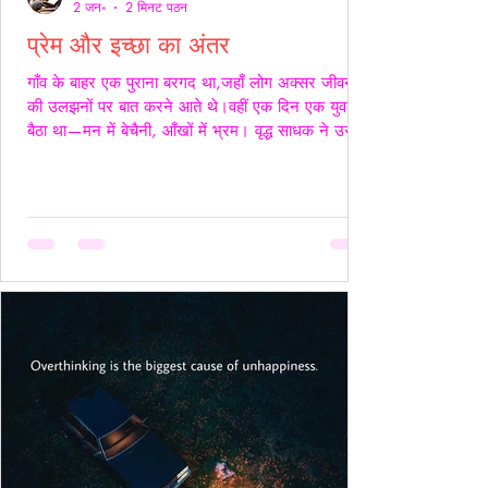
2 जन॰
2 मिनट पठन
प्रेम और इच्छा का अंतर
गाँव के बाहर एक पुराना बरगद था,जहाँ लोग अक्सर जीवन
की उलझनों पर बात करने आते थे।वहीं एक दिन एक युवक
बैठा था—मन में बेचैनी, आँखों में भ्रम। वृद्ध साधक ने उसे
देखा और कहा,“तुम्हारी उलझन प्रेम की नहीं,इच्छा की है।”
युवक चुप रहा। साधक बोले—“यदि कभी किसी स्त्री की देह
चाहिए हो,तो साहस रखो और सच्चे रहो।बिना लाग-लपेट
के,विनम्रता से अपनी बात कहो।यदि वह स्वीकार करे,तो उसे
अनुग्रह समझो।और यदि अस्वीकार करे,तो उसकी इच्छा का
सम्मान करवहीं से लौट जाओ—जहाँ से आए थे।” फिर
उन्होंने ठहरकर कहा—