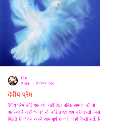
ELA
2 जन॰
2 मिनट पठन
दैवीय प्रेम
दैवीय प्रेम कोई आकर्षण नहीं होता बल्कि समर्पण की वो
अवस्था है जहाँ “पाने” की कोई इच्छा शेष नहीं रहती जिसे
मिलते ही जीवन अपने आप पूर्ण हो जाए जहाँ किसी शर्त, किसी
अपेक्षा किसी अधिकार की भाषा ही शेष न बचे -- वही प्रेम
दैवीय होता है -- दैवीय प्रेम मे हाथ थामना आवश्यक नही --
निकटता का प्रदर्शन भी आवश्यक नही बल्कि यहाँ तो