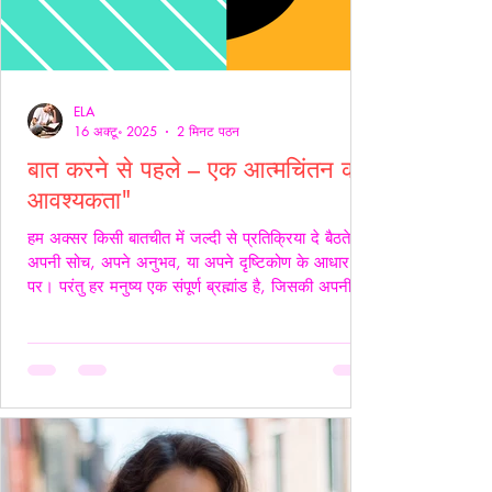
ELA
16 अक्टू॰ 2025
2 मिनट पठन
बात करने से पहले – एक आत्मचिंतन की
आवश्यकता"
हम अक्सर किसी बातचीत में जल्दी से प्रतिक्रिया दे बैठते हैं
अपनी सोच, अपने अनुभव, या अपने दृष्टिकोण के आधार
पर। परंतु हर मनुष्य एक संपूर्ण ब्रह्मांड है, जिसकी अपनी
जटिलता, अपनी पीड़ा, आशाएँ, विश्वास, डर और संवेदनाएँ
होती हैं। इसलिए, कुछ कहने या जवाब देने से पहले स्वयं में
एक बार ठहरकर आत्मचिंतन करना ज़रूरी होता है। शब्द
केवल ध्वनियाँ नहीं होते; वे असर डालते हैं कभी सान्त्वना बनते
हैं, कभी चोट। हर व्यक्ति की अपनी 'दुनिया' होती है हम यह
मानकर चलते हैं कि सामने वाला हमें उसी तरह