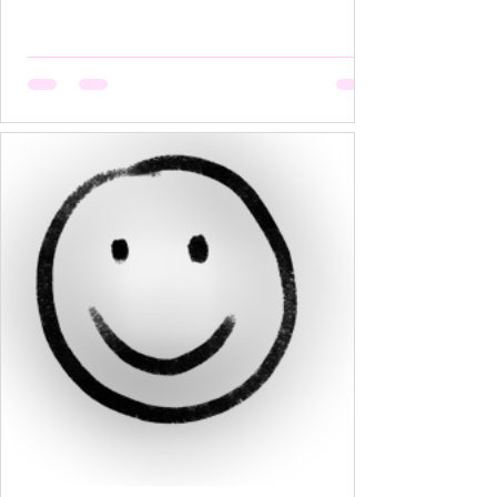
हैं, मगर उसकी मेहनत कोई नहीं देखता। वो सूखती है जब
अपनी बात को बीच में रोक देना उसकी आदत बन जाती है,
क्योंकि कोई सुनता नहीं, या सुनकर भी समझता नहीं। वो
सूखती है जब उसकी पसंदें "गृहस्थी के तवे" में जल कर राख
हो जाती हैं। नीली साड़ी जो उसे बहुत पसंद थी, व