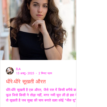
ELA
15 अक्टू॰ 2025
2 मिनट पठन
धीरे-धीरे सूखती औरत
धीरे-धीरे सूखती है एक औरत, जैसे रात में किसी बगीचे का
फूल जिसे किसी ने तोड़ा नहीं, मगर नमी चुरा ली हो हवा ने।
वो सूखती है जब सुबह की चाय बनाते वक़्त कोई "थैंक यू" नहीं
कहता, जब थाली में परोसी रोटियों के स्वाद पर चेहरे सिकुड़ते