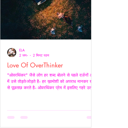
ELA
2 जन॰
2 मिनट पठन
Love Of OverThinker
"ओवरथिंकर" जैसे लोग हर शब्द बोलने से पहले दर्ज़नों अर्थों
में उसे तोड़ते-जोड़ते है-- हर ख़ामोशी को अपराध मानकर ख़ुद
से पूछताछ करते है-- ओवरथिंकर प्रेम में इसलिए गहरे उतरते
है क्युँकि उन्हें पता होता है- अनकहा क्या चोट पहुँचा सकता है-
वे अपने भीतर ही हज़ारों संवाद कर लेते है ताकि सामने वाला
एक भी असहज पल से न गुज़रे!- _____ वे प्राथमिकता देते
है पर दिखावे में नही बल्कि अपने हिस्से की नींद अपनी शांति
अपने प्रश्न सब चुपचाप स्थगित कर देते है-- ओवरथिंकर पहले
ख़ुद को समझाते हैं-- “