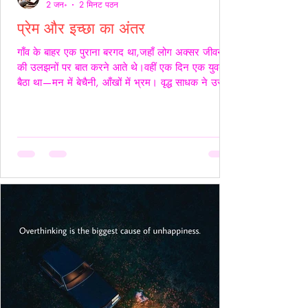
2 जन॰
2 मिनट पठन
प्रेम और इच्छा का अंतर
गाँव के बाहर एक पुराना बरगद था,जहाँ लोग अक्सर जीवन
की उलझनों पर बात करने आते थे।वहीं एक दिन एक युवक
बैठा था—मन में बेचैनी, आँखों में भ्रम। वृद्ध साधक ने उसे
देखा और कहा,“तुम्हारी उलझन प्रेम की नहीं,इच्छा की है।”
युवक चुप रहा। साधक बोले—“यदि कभी किसी स्त्री की देह
चाहिए हो,तो साहस रखो और सच्चे रहो।बिना लाग-लपेट
के,विनम्रता से अपनी बात कहो।यदि वह स्वीकार करे,तो उसे
अनुग्रह समझो।और यदि अस्वीकार करे,तो उसकी इच्छा का
सम्मान करवहीं से लौट जाओ—जहाँ से आए थे।” फिर
उन्होंने ठहरकर कहा—