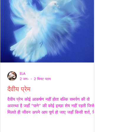
ELA
2 जन॰
2 मिनट पठन
दैवीय प्रेम
दैवीय प्रेम कोई आकर्षण नहीं होता बल्कि समर्पण की वो
अवस्था है जहाँ “पाने” की कोई इच्छा शेष नहीं रहती जिसे
मिलते ही जीवन अपने आप पूर्ण हो जाए जहाँ किसी शर्त, किसी
अपेक्षा किसी अधिकार की भाषा ही शेष न बचे -- वही प्रेम
दैवीय होता है -- दैवीय प्रेम मे हाथ थामना आवश्यक नही --
निकटता का प्रदर्शन भी आवश्यक नही बल्कि यहाँ तो