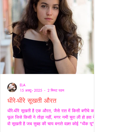
ELA
15 अक्टू॰ 2025
2 मिनट पठन
धीरे-धीरे सूखती औरत
धीरे-धीरे सूखती है एक औरत, जैसे रात में किसी बगीचे का
फूल जिसे किसी ने तोड़ा नहीं, मगर नमी चुरा ली हो हवा ने।
वो सूखती है जब सुबह की चाय बनाते वक़्त कोई "थैंक यू" नहीं
कहता, जब थाली में परोसी रोटियों के स्वाद पर चेहरे सिकुड़ते