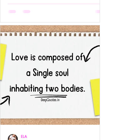
अनुपस्थिति भी एक पूर्ण उपस्थिति बन जाती है!- ____ ये वो
प्रेम है जहाँ आत्मा आत्मा को पहचान लेती है बिना परिचय,
बिना स्पर्श,बिना ये पूछे कि “तुम मेरे क्या हो?” दै
ELA