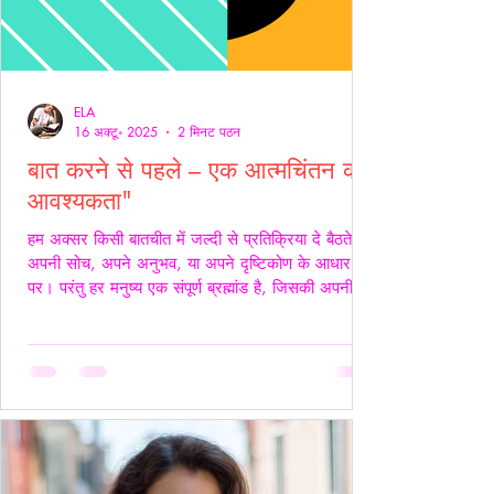
ELA
16 अक्टू॰ 2025
2 मिनट पठन
बात करने से पहले – एक आत्मचिंतन की
आवश्यकता"
हम अक्सर किसी बातचीत में जल्दी से प्रतिक्रिया दे बैठते हैं
अपनी सोच, अपने अनुभव, या अपने दृष्टिकोण के आधार
पर। परंतु हर मनुष्य एक संपूर्ण ब्रह्मांड है, जिसकी अपनी
जटिलता, अपनी पीड़ा, आशाएँ, विश्वास, डर और संवेदनाएँ
होती हैं। इसलिए, कुछ कहने या जवाब देने से पहले स्वयं में
एक बार ठहरकर आत्मचिंतन करना ज़रूरी होता है। शब्द
केवल ध्वनियाँ नहीं होते; वे असर डालते हैं कभी सान्त्वना बनते
हैं, कभी चोट। हर व्यक्ति की अपनी 'दुनिया' होती है हम यह
मानकर चलते हैं कि सामने वाला हमें उसी तरह