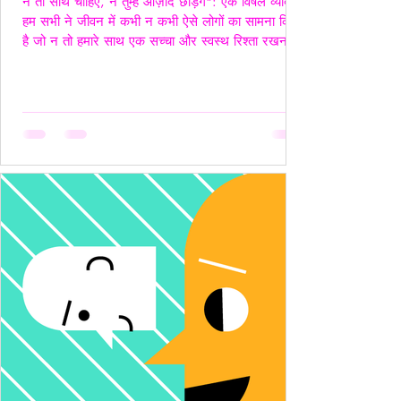
न तो साथ चाहिए, न तुम्हें आज़ाद छोड़ेंगे": एक विषैले व्यक्ति"
हम सभी ने जीवन में कभी न कभी ऐसे लोगों का सामना किया
है जो न तो हमारे साथ एक सच्चा और स्वस्थ रिश्ता रखना
चाहते हैं, और न ही हमें पूरी तरह आज़ाद छोड़ना चाहते हैं।
ऐसे लोग अपने नियंत्रण, हस्तक्षेप और मानसिक चालबाज़ियों
से न केवल रिश्तों को जटिल बनाते हैं, बल्कि दूसरे व्यक्ति की
पहचान और आत्मसम्मान को भी धूमिल कर देते हैं। ये लोग
अक्सर "Toxic", यानी विषैले व्यवहार के उदाहरण होते हैं,
और उनके व्यवहार में गैसलाइटिंग, इम