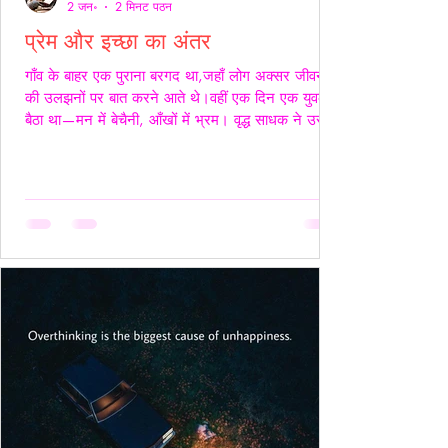
2 जन॰
2 मिनट पठन
प्रेम और इच्छा का अंतर
गाँव के बाहर एक पुराना बरगद था,जहाँ लोग अक्सर जीवन
की उलझनों पर बात करने आते थे।वहीं एक दिन एक युवक
बैठा था—मन में बेचैनी, आँखों में भ्रम। वृद्ध साधक ने उसे
देखा और कहा,“तुम्हारी उलझन प्रेम की नहीं,इच्छा की है।”
युवक चुप रहा। साधक बोले—“यदि कभी किसी स्त्री की देह
चाहिए हो,तो साहस रखो और सच्चे रहो।बिना लाग-लपेट
के,विनम्रता से अपनी बात कहो।यदि वह स्वीकार करे,तो उसे
अनुग्रह समझो।और यदि अस्वीकार करे,तो उसकी इच्छा का
सम्मान करवहीं से लौट जाओ—जहाँ से आए थे।” फिर
उन्होंने ठहरकर कहा—