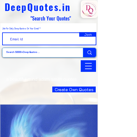
DeepQuotes.in
"Search Your Quotes"
Join For Daily Deep Quotes On Your Email
Join
a beautiful mind adam smith quotes
Create Own Quotes