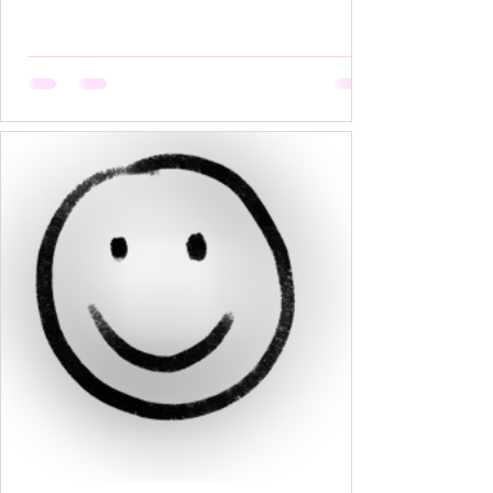
हैं, मगर उसकी मेहनत कोई नहीं देखता। वो सूखती है जब
अपनी बात को बीच में रोक देना उसकी आदत बन जाती है,
क्योंकि कोई सुनता नहीं, या सुनकर भी समझता नहीं। वो
सूखती है जब उसकी पसंदें "गृहस्थी के तवे" में जल कर राख
हो जाती हैं। नीली साड़ी जो उसे बहुत पसंद थी, व