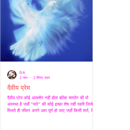
ELA
2 जन॰
2 मिनट पठन
दैवीय प्रेम
दैवीय प्रेम कोई आकर्षण नहीं होता बल्कि समर्पण की वो
अवस्था है जहाँ “पाने” की कोई इच्छा शेष नहीं रहती जिसे
मिलते ही जीवन अपने आप पूर्ण हो जाए जहाँ किसी शर्त, किसी
अपेक्षा किसी अधिकार की भाषा ही शेष न बचे -- वही प्रेम
दैवीय होता है -- दैवीय प्रेम मे हाथ थामना आवश्यक नही --
निकटता का प्रदर्शन भी आवश्यक नही बल्कि यहाँ तो