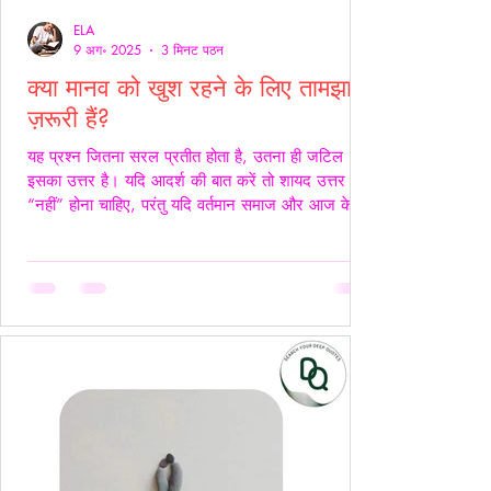
ELA
9 अग॰ 2025
3 मिनट पठन
क्या मानव को खुश रहने के लिए तामझाम
ज़रूरी हैं?
यह प्रश्न जितना सरल प्रतीत होता है, उतना ही जटिल
इसका उत्तर है। यदि आदर्श की बात करें तो शायद उत्तर
“नहीं” होना चाहिए, परंतु यदि वर्तमान समाज और आज के
यथार्थ को देखें, तो इस सच्चाई को नकारा नहीं जा सकता कि
आज के समय में खुश रहने के लिए तामझाम को लगभग
अनिवार्य बना दिया गया है। आज मानव जीवन की लगभग
98% समस्याओं का केंद्र बिंदु पैसा बन चुका है। चाहे वह
सम्मान हो, सुरक्षा हो, शिक्षा हो या स्वास्थ्य हर समस्या का
समाधान धन से जोड़कर देखा जाता है। यह स्थिति यूँ ही नहीं
बनी, बल्कि सम