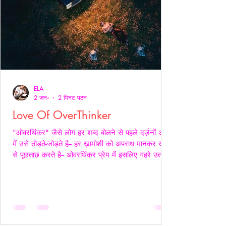
ELA
2 जन॰
2 मिनट पठन
Love Of OverThinker
"ओवरथिंकर" जैसे लोग हर शब्द बोलने से पहले दर्ज़नों अर्थों
में उसे तोड़ते-जोड़ते है-- हर ख़ामोशी को अपराध मानकर ख़ुद
से पूछताछ करते है-- ओवरथिंकर प्रेम में इसलिए गहरे उतरते
है क्युँकि उन्हें पता होता है- अनकहा क्या चोट पहुँचा सकता है-
वे अपने भीतर ही हज़ारों संवाद कर लेते है ताकि सामने वाला
एक भी असहज पल से न गुज़रे!- _____ वे प्राथमिकता देते
है पर दिखावे में नही बल्कि अपने हिस्से की नींद अपनी शांति
अपने प्रश्न सब चुपचाप स्थगित कर देते है-- ओवरथिंकर पहले
ख़ुद को समझाते हैं-- “