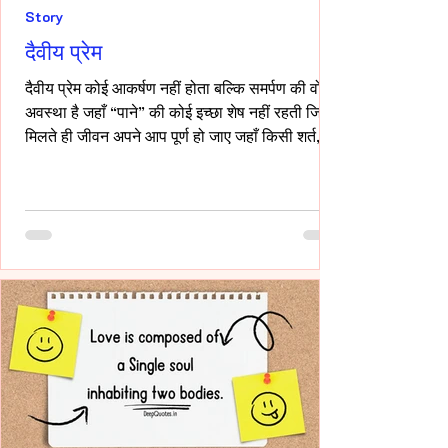
Story
दैवीय प्रेम
दैवीय प्रेम कोई आकर्षण नहीं होता बल्कि समर्पण की वो
अवस्था है जहाँ “पाने” की कोई इच्छा शेष नहीं रहती जिसे
मिलते ही जीवन अपने आप पूर्ण हो जाए जहाँ किसी शर्त,
किसी अपेक्षा किसी अधिकार की भाषा ही शेष न बचे -- वही
प्रेम दैवीय होता है -- दैवीय प्रेम मे हाथ थामना आवश्यक
नही -- निकटता का प्रदर्शन भी आवश्यक नही बल्कि यहाँ
तो अनुपस्थिति भी एक पूर्ण उपस्थिति बन जाती है!-
____ ये वो प्रेम है जहाँ आत्मा आत्मा को पहचान लेती है
बिना परिचय, बिना स्पर्श,बिना ये पूछे कि “तुम मेरे क्या हो?”
दै