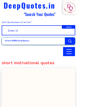
DeepQuotes.in
"Search Your Quotes"
Join For Daily Deep Quotes On Your Email
Join
short motivational quotes