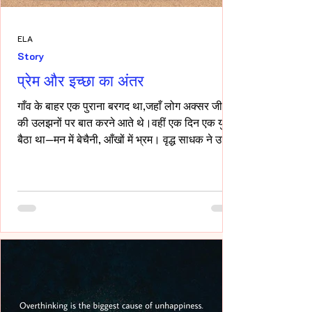
ELA
Story
प्रेम और इच्छा का अंतर
गाँव के बाहर एक पुराना बरगद था,जहाँ लोग अक्सर जीवन
की उलझनों पर बात करने आते थे।वहीं एक दिन एक युवक
बैठा था—मन में बेचैनी, आँखों में भ्रम। वृद्ध साधक ने उसे
देखा और कहा,“तुम्हारी उलझन प्रेम की नहीं,इच्छा की
है।” युवक चुप रहा। साधक बोले—“यदि कभी किसी स्त्री
की देह चाहिए हो,तो साहस रखो और सच्चे रहो।बिना
लाग-लपेट के,विनम्रता से अपनी बात कहो।यदि वह
स्वीकार करे,तो उसे अनुग्रह समझो।और यदि अस्वीकार
करे,तो उसकी इच्छा का सम्मान करवहीं से लौट जाओ—
जहाँ से आए थे।” फिर उन्होंने ठहरकर कहा—