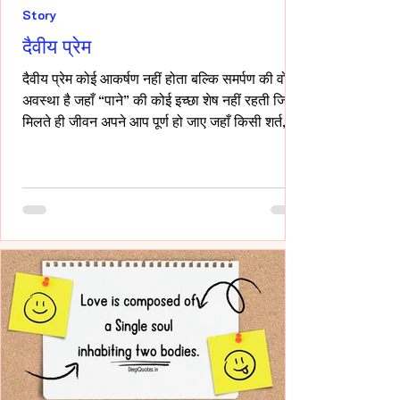
Story
दैवीय प्रेम
दैवीय प्रेम कोई आकर्षण नहीं होता बल्कि समर्पण की वो
अवस्था है जहाँ “पाने” की कोई इच्छा शेष नहीं रहती जिसे
मिलते ही जीवन अपने आप पूर्ण हो जाए जहाँ किसी शर्त,
किसी अपेक्षा किसी अधिकार की भाषा ही शेष न बचे -- वही
प्रेम दैवीय होता है -- दैवीय प्रेम मे हाथ थामना आवश्यक
नही -- निकटता का प्रदर्शन भी आवश्यक नही बल्कि यहाँ
तो अनुपस्थिति भी एक पूर्ण उपस्थिति बन जाती है!-
____ ये वो प्रेम है जहाँ आत्मा आत्मा को पहचान लेती है
बिना परिचय, बिना स्पर्श,बिना ये पूछे कि “तुम मेरे क्या हो?”
दै