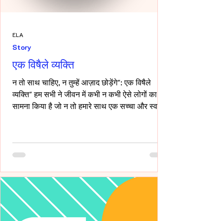
ELA
Story
एक विषैले व्यक्ति
न तो साथ चाहिए, न तुम्हें आज़ाद छोड़ेंगे": एक विषैले
व्यक्ति" हम सभी ने जीवन में कभी न कभी ऐसे लोगों का
सामना किया है जो न तो हमारे साथ एक सच्चा और स्वस्थ
रिश्ता रखना चाहते हैं, और न ही हमें पूरी तरह आज़ाद
छोड़ना चाहते हैं। ऐसे लोग अपने नियंत्रण, हस्तक्षेप और
मानसिक चालबाज़ियों से न केवल रिश्तों को जटिल बनाते
हैं, बल्कि दूसरे व्यक्ति की पहचान और आत्मसम्मान को भी
धूमिल कर देते हैं। ये लोग अक्सर "Toxic", यानी विषैले
व्यवहार के उदाहरण होते हैं, और उनके व्यवहार में
गैसलाइटिंग, इम