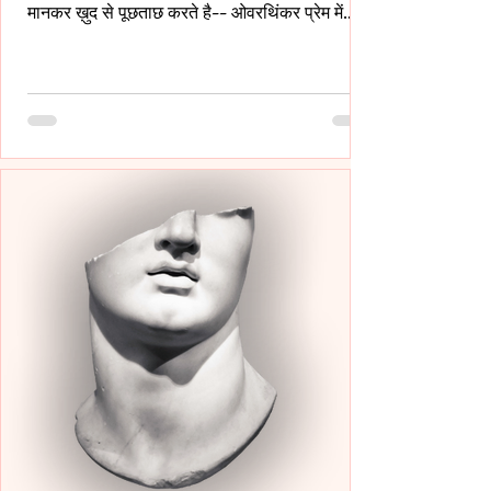
मानकर ख़ुद से पूछताछ करते है-- ओवरथिंकर प्रेम में
इसलिए गहरे उतरते है क्युँकि उन्हें पता होता है- अनकहा
क्या चोट पहुँचा सकता है- वे अपने भीतर ही हज़ारों संवाद
कर लेते है ताकि सामने वाला एक भी असहज पल से न
गुज़रे!- _____ वे प्राथमिकता देते है पर दिखावे में नही
बल्कि अपने हिस्से की नींद अपनी शांति अपने प्रश्न सब
चुपचाप स्थगित कर देते है-- ओवरथिंकर पहले ख़ुद को
समझाते हैं-- “