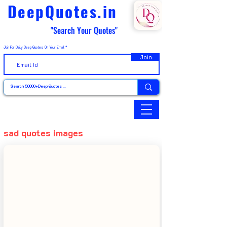
DeepQuotes.in
"Search Your Quotes"
Join For Daily Deep Quotes On Your Email
Join
sad quotes images