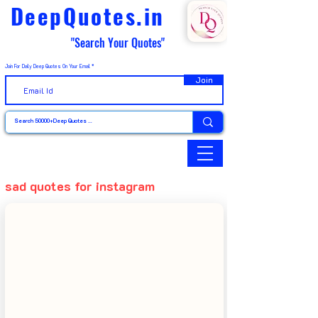
DeepQuotes.in
"Search Your Quotes"
Join For Daily Deep Quotes On Your Email
Join
sad quotes for instagram