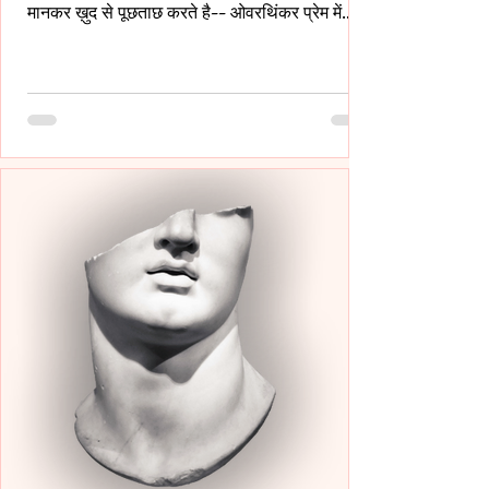
मानकर ख़ुद से पूछताछ करते है-- ओवरथिंकर प्रेम में
इसलिए गहरे उतरते है क्युँकि उन्हें पता होता है- अनकहा
क्या चोट पहुँचा सकता है- वे अपने भीतर ही हज़ारों संवाद
कर लेते है ताकि सामने वाला एक भी असहज पल से न
गुज़रे!- _____ वे प्राथमिकता देते है पर दिखावे में नही
बल्कि अपने हिस्से की नींद अपनी शांति अपने प्रश्न सब
चुपचाप स्थगित कर देते है-- ओवरथिंकर पहले ख़ुद को
समझाते हैं-- “