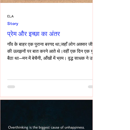
ELA
Story
प्रेम और इच्छा का अंतर
गाँव के बाहर एक पुराना बरगद था,जहाँ लोग अक्सर जीवन
की उलझनों पर बात करने आते थे।वहीं एक दिन एक युवक
बैठा था—मन में बेचैनी, आँखों में भ्रम। वृद्ध साधक ने उसे
देखा और कहा,“तुम्हारी उलझन प्रेम की नहीं,इच्छा की
है।” युवक चुप रहा। साधक बोले—“यदि कभी किसी स्त्री
की देह चाहिए हो,तो साहस रखो और सच्चे रहो।बिना
लाग-लपेट के,विनम्रता से अपनी बात कहो।यदि वह
स्वीकार करे,तो उसे अनुग्रह समझो।और यदि अस्वीकार
करे,तो उसकी इच्छा का सम्मान करवहीं से लौट जाओ—
जहाँ से आए थे।” फिर उन्होंने ठहरकर कहा—