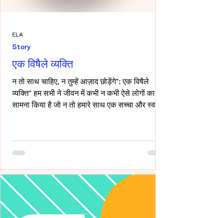
ELA
Story
एक विषैले व्यक्ति
न तो साथ चाहिए, न तुम्हें आज़ाद छोड़ेंगे": एक विषैले
व्यक्ति" हम सभी ने जीवन में कभी न कभी ऐसे लोगों का
सामना किया है जो न तो हमारे साथ एक सच्चा और स्वस्थ
रिश्ता रखना चाहते हैं, और न ही हमें पूरी तरह आज़ाद
छोड़ना चाहते हैं। ऐसे लोग अपने नियंत्रण, हस्तक्षेप और
मानसिक चालबाज़ियों से न केवल रिश्तों को जटिल बनाते
हैं, बल्कि दूसरे व्यक्ति की पहचान और आत्मसम्मान को भी
धूमिल कर देते हैं। ये लोग अक्सर "Toxic", यानी विषैले
व्यवहार के उदाहरण होते हैं, और उनके व्यवहार में
गैसलाइटिंग, इम