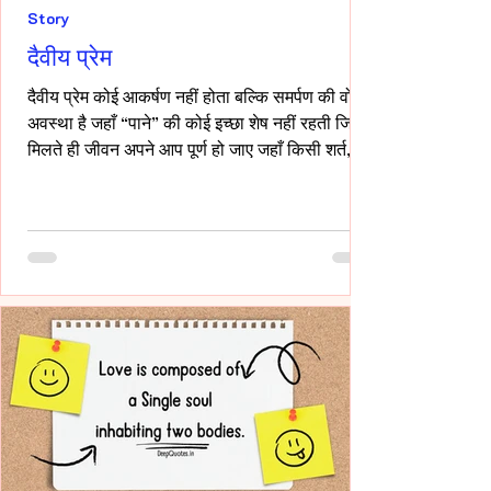
Story
दैवीय प्रेम
दैवीय प्रेम कोई आकर्षण नहीं होता बल्कि समर्पण की वो
अवस्था है जहाँ “पाने” की कोई इच्छा शेष नहीं रहती जिसे
मिलते ही जीवन अपने आप पूर्ण हो जाए जहाँ किसी शर्त,
किसी अपेक्षा किसी अधिकार की भाषा ही शेष न बचे -- वही
प्रेम दैवीय होता है -- दैवीय प्रेम मे हाथ थामना आवश्यक
नही -- निकटता का प्रदर्शन भी आवश्यक नही बल्कि यहाँ
तो अनुपस्थिति भी एक पूर्ण उपस्थिति बन जाती है!-
____ ये वो प्रेम है जहाँ आत्मा आत्मा को पहचान लेती है
बिना परिचय, बिना स्पर्श,बिना ये पूछे कि “तुम मेरे क्या हो?”
दै