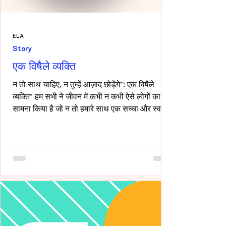
ELA
Story
एक विषैले व्यक्ति
न तो साथ चाहिए, न तुम्हें आज़ाद छोड़ेंगे": एक विषैले
व्यक्ति" हम सभी ने जीवन में कभी न कभी ऐसे लोगों का
सामना किया है जो न तो हमारे साथ एक सच्चा और स्वस्थ
रिश्ता रखना चाहते हैं, और न ही हमें पूरी तरह आज़ाद
छोड़ना चाहते हैं। ऐसे लोग अपने नियंत्रण, हस्तक्षेप और
मानसिक चालबाज़ियों से न केवल रिश्तों को जटिल बनाते
हैं, बल्कि दूसरे व्यक्ति की पहचान और आत्मसम्मान को भी
धूमिल कर देते हैं। ये लोग अक्सर "Toxic", यानी विषैले
व्यवहार के उदाहरण होते हैं, और उनके व्यवहार में
गैसलाइटिंग, इम