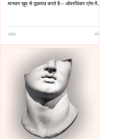
मानकर ख़ुद से पूछताछ करते है-- ओवरथिंकर प्रेम में
इसलिए गहरे उतरते है क्युँकि उन्हें पता होता है- अनकहा
क्या चोट पहुँचा सकता है- वे अपने भीतर ही हज़ारों संवाद
कर लेते है ताकि सामने वाला एक भी असहज पल से न
गुज़रे!- _____ वे प्राथमिकता देते है पर दिखावे में नही
बल्कि अपने हिस्से की नींद अपनी शांति अपने प्रश्न सब
चुपचाप स्थगित कर देते है-- ओवरथिंकर पहले ख़ुद को
समझाते हैं-- “