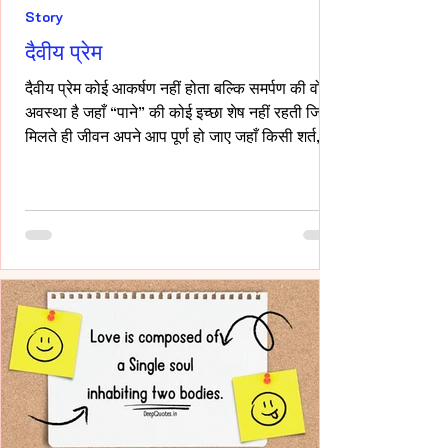
Story
दैवीय प्रेम
दैवीय प्रेम कोई आकर्षण नहीं होता बल्कि समर्पण की वो
अवस्था है जहाँ “पाने” की कोई इच्छा शेष नहीं रहती जिसे
मिलते ही जीवन अपने आप पूर्ण हो जाए जहाँ किसी शर्त,
किसी अपेक्षा किसी अधिकार की भाषा ही शेष न बचे -- वही
प्रेम दैवीय होता है -- दैवीय प्रेम मे हाथ थामना आवश्यक
नही -- निकटता का प्रदर्शन भी आवश्यक नही बल्कि यहाँ
तो अनुपस्थिति भी एक पूर्ण उपस्थिति बन जाती है!-
____ ये वो प्रेम है जहाँ आत्मा आत्मा को पहचान लेती है
बिना परिचय, बिना स्पर्श,बिना ये पूछे कि “तुम मेरे क्या हो?”
दै