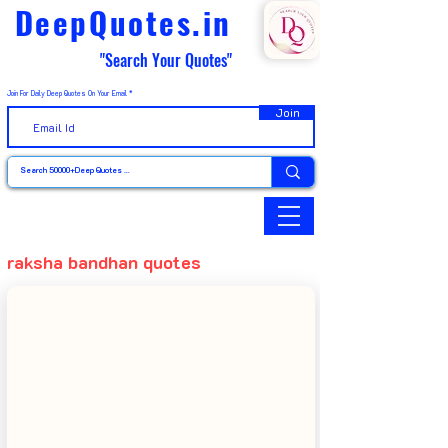
DeepQuotes.in
"Search Your Quotes"
Join For Daily Deep Quotes On Your Email
Join
raksha bandhan quotes