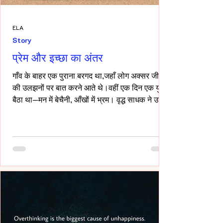
ELA
Story
प्रेम और इच्छा का अंतर
गाँव के बाहर एक पुराना बरगद था,जहाँ लोग अक्सर जीवन
की उलझनों पर बात करने आते थे।वहीं एक दिन एक युवक
बैठा था—मन में बेचैनी, आँखों में भ्रम। वृद्ध साधक ने उसे
देखा और कहा,“तुम्हारी उलझन प्रेम की नहीं,इच्छा की
है।” युवक चुप रहा। साधक बोले—“यदि कभी किसी स्त्री
की देह चाहिए हो,तो साहस रखो और सच्चे रहो।बिना
लाग-लपेट के,विनम्रता से अपनी बात कहो।यदि वह
स्वीकार करे,तो उसे अनुग्रह समझो।और यदि अस्वीकार
करे,तो उसकी इच्छा का सम्मान करवहीं से लौट जाओ—
जहाँ से आए थे।” फिर उन्होंने ठहरकर कहा—