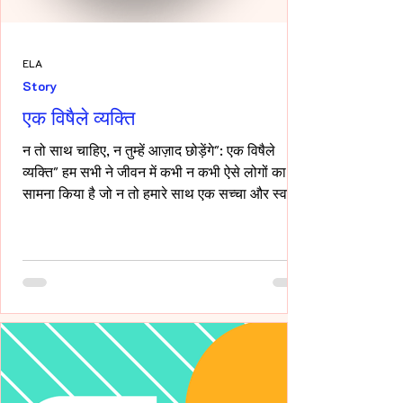
ELA
Story
एक विषैले व्यक्ति
न तो साथ चाहिए, न तुम्हें आज़ाद छोड़ेंगे": एक विषैले
व्यक्ति" हम सभी ने जीवन में कभी न कभी ऐसे लोगों का
सामना किया है जो न तो हमारे साथ एक सच्चा और स्वस्थ
रिश्ता रखना चाहते हैं, और न ही हमें पूरी तरह आज़ाद
छोड़ना चाहते हैं। ऐसे लोग अपने नियंत्रण, हस्तक्षेप और
मानसिक चालबाज़ियों से न केवल रिश्तों को जटिल बनाते
हैं, बल्कि दूसरे व्यक्ति की पहचान और आत्मसम्मान को भी
धूमिल कर देते हैं। ये लोग अक्सर "Toxic", यानी विषैले
व्यवहार के उदाहरण होते हैं, और उनके व्यवहार में
गैसलाइटिंग, इम