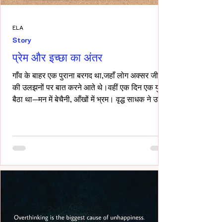
ELA
Story
प्रेम और इच्छा का अंतर
गाँव के बाहर एक पुराना बरगद था,जहाँ लोग अक्सर जीवन
की उलझनों पर बात करने आते थे।वहीं एक दिन एक युवक
बैठा था—मन में बेचैनी, आँखों में भ्रम। वृद्ध साधक ने उसे
देखा और कहा,“तुम्हारी उलझन प्रेम की नहीं,इच्छा की
है।” युवक चुप रहा। साधक बोले—“यदि कभी किसी स्त्री
की देह चाहिए हो,तो साहस रखो और सच्चे रहो।बिना
लाग-लपेट के,विनम्रता से अपनी बात कहो।यदि वह
स्वीकार करे,तो उसे अनुग्रह समझो।और यदि अस्वीकार
करे,तो उसकी इच्छा का सम्मान करवहीं से लौट जाओ—
जहाँ से आए थे।” फिर उन्होंने ठहरकर कहा—