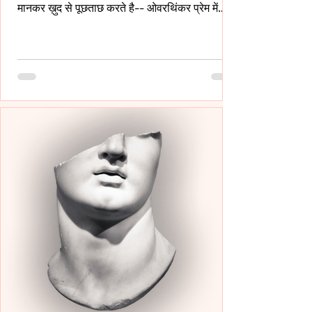
मानकर ख़ुद से पूछताछ करते है-- ओवरथिंकर प्रेम में
इसलिए गहरे उतरते है क्युँकि उन्हें पता होता है- अनकहा
क्या चोट पहुँचा सकता है- वे अपने भीतर ही हज़ारों संवाद
कर लेते है ताकि सामने वाला एक भी असहज पल से न
गुज़रे!- _____ वे प्राथमिकता देते है पर दिखावे में नही
बल्कि अपने हिस्से की नींद अपनी शांति अपने प्रश्न सब
चुपचाप स्थगित कर देते है-- ओवरथिंकर पहले ख़ुद को
समझाते हैं-- “