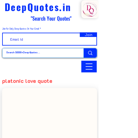
DeepQuotes.in
"Search Your Quotes"
Join For Daily Deep Quotes On Your Email
Join
platonic love quote