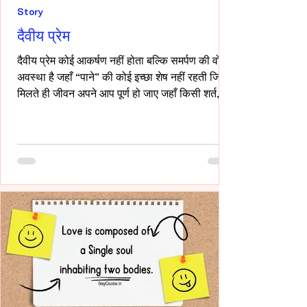
Story
दैवीय प्रेम
दैवीय प्रेम कोई आकर्षण नहीं होता बल्कि समर्पण की वो
अवस्था है जहाँ “पाने” की कोई इच्छा शेष नहीं रहती जिसे
मिलते ही जीवन अपने आप पूर्ण हो जाए जहाँ किसी शर्त,
किसी अपेक्षा किसी अधिकार की भाषा ही शेष न बचे -- वही
प्रेम दैवीय होता है -- दैवीय प्रेम मे हाथ थामना आवश्यक
नही -- निकटता का प्रदर्शन भी आवश्यक नही बल्कि यहाँ
तो अनुपस्थिति भी एक पूर्ण उपस्थिति बन जाती है!-
____ ये वो प्रेम है जहाँ आत्मा आत्मा को पहचान लेती है
बिना परिचय, बिना स्पर्श,बिना ये पूछे कि “तुम मेरे क्या हो?”
दै