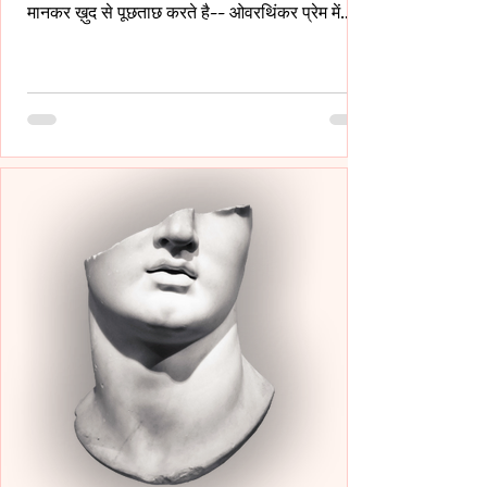
मानकर ख़ुद से पूछताछ करते है-- ओवरथिंकर प्रेम में
इसलिए गहरे उतरते है क्युँकि उन्हें पता होता है- अनकहा
क्या चोट पहुँचा सकता है- वे अपने भीतर ही हज़ारों संवाद
कर लेते है ताकि सामने वाला एक भी असहज पल से न
गुज़रे!- _____ वे प्राथमिकता देते है पर दिखावे में नही
बल्कि अपने हिस्से की नींद अपनी शांति अपने प्रश्न सब
चुपचाप स्थगित कर देते है-- ओवरथिंकर पहले ख़ुद को
समझाते हैं-- “