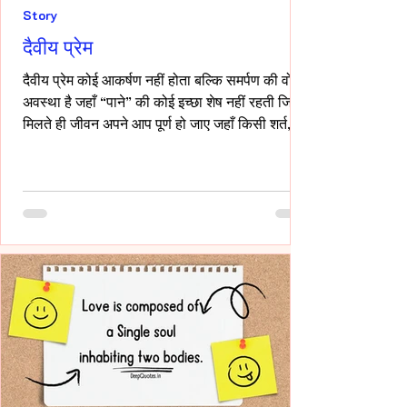
Story
दैवीय प्रेम
दैवीय प्रेम कोई आकर्षण नहीं होता बल्कि समर्पण की वो
अवस्था है जहाँ “पाने” की कोई इच्छा शेष नहीं रहती जिसे
मिलते ही जीवन अपने आप पूर्ण हो जाए जहाँ किसी शर्त,
किसी अपेक्षा किसी अधिकार की भाषा ही शेष न बचे -- वही
प्रेम दैवीय होता है -- दैवीय प्रेम मे हाथ थामना आवश्यक
नही -- निकटता का प्रदर्शन भी आवश्यक नही बल्कि यहाँ
तो अनुपस्थिति भी एक पूर्ण उपस्थिति बन जाती है!-
____ ये वो प्रेम है जहाँ आत्मा आत्मा को पहचान लेती है
बिना परिचय, बिना स्पर्श,बिना ये पूछे कि “तुम मेरे क्या हो?”
दै