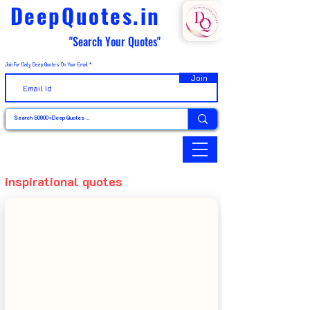
DeepQuotes.in
"Search Your Quotes"
Join For Daily Deep Quotes On Your Email
Join
inspirational quotes