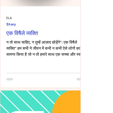
ELA
Story
एक विषैले व्यक्ति
न तो साथ चाहिए, न तुम्हें आज़ाद छोड़ेंगे": एक विषैले
व्यक्ति" हम सभी ने जीवन में कभी न कभी ऐसे लोगों का
सामना किया है जो न तो हमारे साथ एक सच्चा और स्वस्थ
रिश्ता रखना चाहते हैं, और न ही हमें पूरी तरह आज़ाद
छोड़ना चाहते हैं। ऐसे लोग अपने नियंत्रण, हस्तक्षेप और
मानसिक चालबाज़ियों से न केवल रिश्तों को जटिल बनाते
हैं, बल्कि दूसरे व्यक्ति की पहचान और आत्मसम्मान को भी
धूमिल कर देते हैं। ये लोग अक्सर "Toxic", यानी विषैले
व्यवहार के उदाहरण होते हैं, और उनके व्यवहार में
गैसलाइटिंग, इम