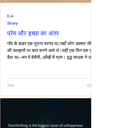
ELA
Story
प्रेम और इच्छा का अंतर
गाँव के बाहर एक पुराना बरगद था,जहाँ लोग अक्सर जीवन
की उलझनों पर बात करने आते थे।वहीं एक दिन एक युवक
बैठा था—मन में बेचैनी, आँखों में भ्रम। वृद्ध साधक ने उसे
देखा और कहा,“तुम्हारी उलझन प्रेम की नहीं,इच्छा की
है।” युवक चुप रहा। साधक बोले—“यदि कभी किसी स्त्री
की देह चाहिए हो,तो साहस रखो और सच्चे रहो।बिना
लाग-लपेट के,विनम्रता से अपनी बात कहो।यदि वह
स्वीकार करे,तो उसे अनुग्रह समझो।और यदि अस्वीकार
करे,तो उसकी इच्छा का सम्मान करवहीं से लौट जाओ—
जहाँ से आए थे।” फिर उन्होंने ठहरकर कहा—