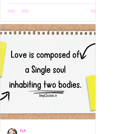
अनुपस्थिति भी एक पूर्ण उपस्थिति बन जाती है!- ____ ये वो
प्रेम है जहाँ आत्मा आत्मा को पहचान लेती है बिना परिचय,
बिना स्पर्श,बिना ये पूछे कि “तुम मेरे क्या हो?” दै
ELA