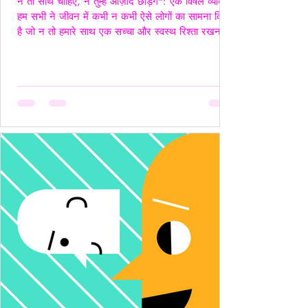
न तो साथ चाहिए, न तुम्हें आज़ाद छोड़ेंगे": एक विषैले व्यक्ति"
हम सभी ने जीवन में कभी न कभी ऐसे लोगों का सामना किया
है जो न तो हमारे साथ एक सच्चा और स्वस्थ रिश्ता रखना
चाहते हैं, और न ही हमें पूरी तरह आज़ाद छोड़ना चाहते हैं।
ऐसे लोग अपने नियंत्रण, हस्तक्षेप और मानसिक चालबाज़ियों
से न केवल रिश्तों को जटिल बनाते हैं, बल्कि दूसरे व्यक्ति की
पहचान और आत्मसम्मान को भी धूमिल कर देते हैं। ये लोग
अक्सर "Toxic", यानी विषैले व्यवहार के उदाहरण होते हैं,
और उनके व्यवहार में गैसलाइटिंग, इम