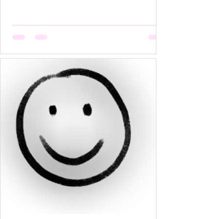
हैं, मगर उसकी मेहनत कोई नहीं देखता। वो सूखती है जब
अपनी बात को बीच में रोक देना उसकी आदत बन जाती है,
क्योंकि कोई सुनता नहीं, या सुनकर भी समझता नहीं। वो
सूखती है जब उसकी पसंदें "गृहस्थी के तवे" में जल कर राख
हो जाती हैं। नीली साड़ी जो उसे बहुत पसंद थी, व