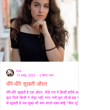
ELA
15 अक्टू॰ 2025
2 मिनट पठन
धीरे-धीरे सूखती औरत
धीरे-धीरे सूखती है एक औरत, जैसे रात में किसी बगीचे का
फूल जिसे किसी ने तोड़ा नहीं, मगर नमी चुरा ली हो हवा ने।
वो सूखती है जब सुबह की चाय बनाते वक़्त कोई "थैंक यू" नहीं
कहता, जब थाली में परोसी रोटियों के स्वाद पर चेहरे सिकुड़ते