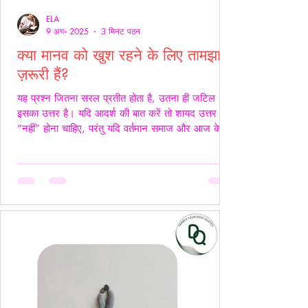
ELA
9 अग॰ 2025
3 मिनट पठन
क्या मानव को खुश रहने के लिए तामझाम
ज़रूरी हैं?
यह प्रश्न जितना सरल प्रतीत होता है, उतना ही जटिल
इसका उत्तर है। यदि आदर्श की बात करें तो शायद उत्तर
“नहीं” होना चाहिए, परंतु यदि वर्तमान समाज और आज के
यथार्थ को देखें, तो इस सच्चाई को नकारा नहीं जा सकता कि
आज के समय में खुश रहने के लिए तामझाम को लगभग
अनिवार्य बना दिया गया है। आज मानव जीवन की लगभग
98% समस्याओं का केंद्र बिंदु पैसा बन चुका है। चाहे वह
सम्मान हो, सुरक्षा हो, शिक्षा हो या स्वास्थ्य हर समस्या का
समाधान धन से जोड़कर देखा जाता है। यह स्थिति यूँ ही नहीं
बनी, बल्कि सम