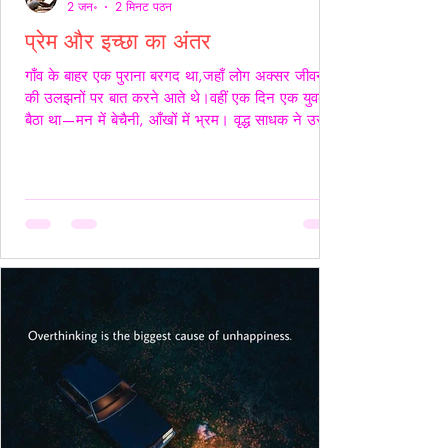
2 जन॰
2 मिनट पठन
प्रेम और इच्छा का अंतर
गाँव के बाहर एक पुराना बरगद था,जहाँ लोग अक्सर जीवन
की उलझनों पर बात करने आते थे।वहीं एक दिन एक युवक
बैठा था—मन में बेचैनी, आँखों में भ्रम। वृद्ध साधक ने उसे
देखा और कहा,“तुम्हारी उलझन प्रेम की नहीं,इच्छा की है।”
युवक चुप रहा। साधक बोले—“यदि कभी किसी स्त्री की देह
चाहिए हो,तो साहस रखो और सच्चे रहो।बिना लाग-लपेट
के,विनम्रता से अपनी बात कहो।यदि वह स्वीकार करे,तो उसे
अनुग्रह समझो।और यदि अस्वीकार करे,तो उसकी इच्छा का
सम्मान करवहीं से लौट जाओ—जहाँ से आए थे।” फिर
उन्होंने ठहरकर कहा—