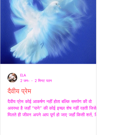
ELA
2 जन॰
2 मिनट पठन
दैवीय प्रेम
दैवीय प्रेम कोई आकर्षण नहीं होता बल्कि समर्पण की वो
अवस्था है जहाँ “पाने” की कोई इच्छा शेष नहीं रहती जिसे
मिलते ही जीवन अपने आप पूर्ण हो जाए जहाँ किसी शर्त, किसी
अपेक्षा किसी अधिकार की भाषा ही शेष न बचे -- वही प्रेम
दैवीय होता है -- दैवीय प्रेम मे हाथ थामना आवश्यक नही --
निकटता का प्रदर्शन भी आवश्यक नही बल्कि यहाँ तो