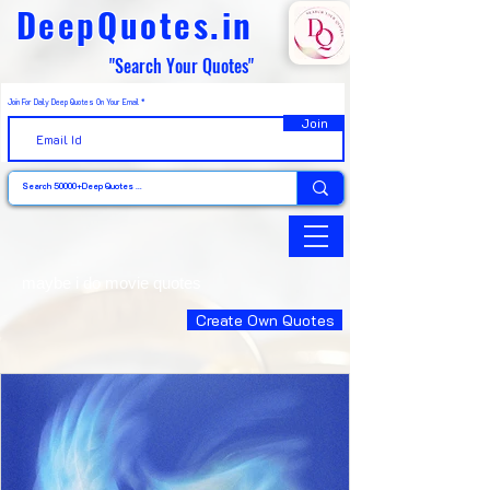
DeepQuotes.in
"Search Your Quotes"
Join For Daily Deep Quotes On Your Email
Join
maybe i do movie quotes
Create Own Quotes