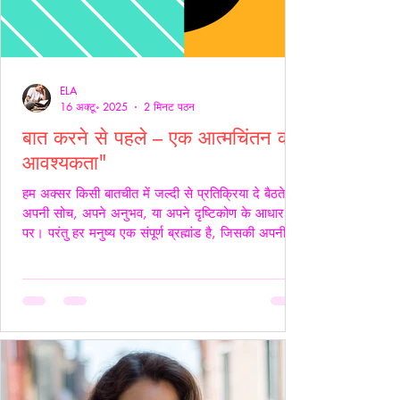
ELA
16 अक्टू॰ 2025
2 मिनट पठन
बात करने से पहले – एक आत्मचिंतन की
आवश्यकता"
हम अक्सर किसी बातचीत में जल्दी से प्रतिक्रिया दे बैठते हैं
अपनी सोच, अपने अनुभव, या अपने दृष्टिकोण के आधार
पर। परंतु हर मनुष्य एक संपूर्ण ब्रह्मांड है, जिसकी अपनी
जटिलता, अपनी पीड़ा, आशाएँ, विश्वास, डर और संवेदनाएँ
होती हैं। इसलिए, कुछ कहने या जवाब देने से पहले स्वयं में
एक बार ठहरकर आत्मचिंतन करना ज़रूरी होता है। शब्द
केवल ध्वनियाँ नहीं होते; वे असर डालते हैं कभी सान्त्वना बनते
हैं, कभी चोट। हर व्यक्ति की अपनी 'दुनिया' होती है हम यह
मानकर चलते हैं कि सामने वाला हमें उसी तरह