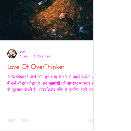
ELA
2 जन॰
2 मिनट पठन
Love Of OverThinker
"ओवरथिंकर" जैसे लोग हर शब्द बोलने से पहले दर्ज़नों अर्थों
में उसे तोड़ते-जोड़ते है-- हर ख़ामोशी को अपराध मानकर ख़ुद
से पूछताछ करते है-- ओवरथिंकर प्रेम में इसलिए गहरे उतरते
है क्युँकि उन्हें पता होता है- अनकहा क्या चोट पहुँचा सकता है-
वे अपने भीतर ही हज़ारों संवाद कर लेते है ताकि सामने वाला
एक भी असहज पल से न गुज़रे!- _____ वे प्राथमिकता देते
है पर दिखावे में नही बल्कि अपने हिस्से की नींद अपनी शांति
अपने प्रश्न सब चुपचाप स्थगित कर देते है-- ओवरथिंकर पहले
ख़ुद को समझाते हैं-- “