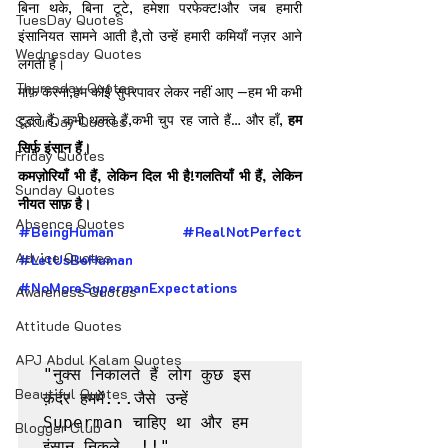
बिना थके, बिना टूटे, हमेशा परफेक्ट!और जब हमारी 
TuesDay Quotes
इंसानियत सामने आती है,तो उन्हें हमारी कमियाँ नज़र आने 
Wednesday Quotes
लगती हैं।
Thuresday Quotes
माफ़ करना,हम कोई सुपरपावर लेकर नहीं आए —हम भी कभी 
टूटते हैं, कभी थकते हैं,कभी चुप रह जाते हैं… और हाँ, 
हम 
SaturDay Quotes
सिर्फ़ इंसान हैं।
Friday Quotes
कमज़ोरियाँ भी हैं, लेकिन दिल भी है!गलतियाँ भी हैं, लेकिन 
Sunday Quotes
नीयत साफ़ है।
Absence Quotes
#BeingHuman
#RealNotPerfect
Advice Quotes
#LetUsBeHuman
#NoMoreSupermanExpectations
Awareness Quotes
Attitude Quotes
APJ Abdul Kalam Quotes
"नुक्स निकालते हैं लोग कुछ इस 
Beautiful Quotes
क़दर हममें...जैसे उन्हें 
Superman चाहिए था और हम 
Blogger Club
इंसान निकले..!!"