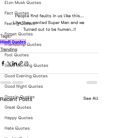
Elon Musk Quotes
Fact Quotes
People find faults in us like this...
Like they wanted Super Man and we 
Feeling Quotes
Turned out to be human..!!
Forget Quotes
Tags:
Hindi Quotes
FriendShip Quotes
Trending
Fool Quotes
Good Morning Quotes
Good Evening Quotes
Good Night Quotes
Gossip Quotes
Recent Posts
See All
Great Quotes
Happy Quotes
Hate Quotes