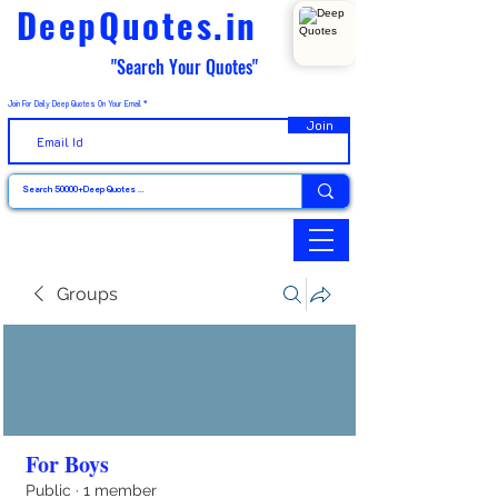
DeepQuotes.in
"Search Your Quotes"
Join For Daily Deep Quotes On Your Email
Join
Groups
For Boys
Public
·
1 member