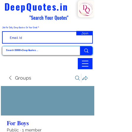
DeepQuotes.in
"Search Your Quotes"
Join For Daily Deep Quotes On Your Email
Join
Groups
For Boys
Public
·
1 member