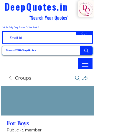
DeepQuotes.in
"Search Your Quotes"
Join For Daily Deep Quotes On Your Email
Join
Groups
For Boys
Public
·
1 member