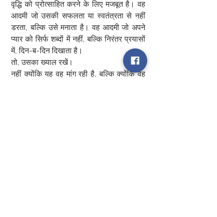
वृद्धि को प्रोत्साहित करने के लिए मजबूत है। वह 
आदमी जो उसकी सफलता या स्वतंत्रता से नहीं 
डरता, बल्कि उसे मनाता है। वह आदमी जो अपने 
प्यार को सिर्फ शब्दों में नहीं, बल्कि निरंतर प्रयासों 
में, दिन-ब-दिन दिखाता है।
तो, उसका ख्याल रखें।
नहीं क्योंकि यह वह मांग रही है, बल्कि क्योंकि वह 
इसके योग्य है। क्योंकि जीवन आपको एक अच्छी 
महिला दोबारा नहीं देता।
जब आप उसे उस तरह से प्यार करेंगे जैसी उसे 
जरूरत है, तो वह आपको एक ऐसा प्यार देगी जो 
गहरा, वफादार और दुर्लभ होगा, जो आपकी जिंदगी 
बदल देगा।
उसे हल्के में न लें। उसे देखिए। उसे प्यार कीजिए। 
उसे संजोइए। क्योंकि एक अच्छी महिला एक ऐसा 
तोहफा है जिसे आप सिर्फ तभी तक रख सकते हैं 
जब तक आप उसे हर दिन संजोते रहें।
0
0
3