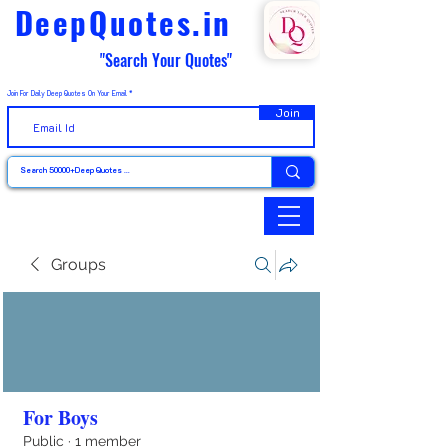
DeepQuotes.in
"Search Your Quotes"
Join For Daily Deep Quotes On Your Email
Join
Groups
For Boys
Public
·
1 member