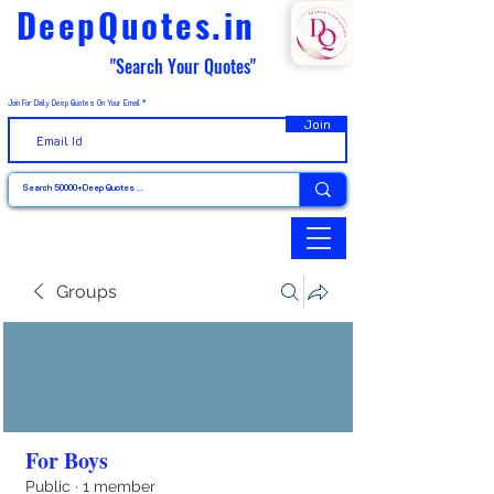
DeepQuotes.in
"Search Your Quotes"
Join For Daily Deep Quotes On Your Email
Join
Groups
For Boys
Public
·
1 member