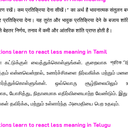
रण रखें। कम प्रतिक्रिया देना सीखें।" का अर्थ है भावनात्मक संतुलन
प्रतिक्रिया देना। यह तुरंत और भावुक प्रतिक्रिया देने के बजाय शां
े बेहतर निर्णय, तनाव में कमी और आंतरिक शांति प्राप्त होती है।
ions learn to react less meaning in Tamil
 கட்டுக்குள் வைத்துக்கொள்ளுங்கள். குறைவாக প্রতিকிரிய
த்தம் என்னவென்றால், உணர்ச்சிகளை நிர்வகிக்க மற்றும் ம
்துக்கொள்ளுங்கள். ஒவ்வொரு சூழ்நிலையிலும் உணர்ச
ாக, யோசித்து, நிதானமாக எதிர்வினையாற்ற வேண்டும். இது 
ைகள் தவிர்க்க, மற்றும் உள்ளார்ந்த அமைதியை பெற உதவும்.
ions learn to react less meaning in Telugu