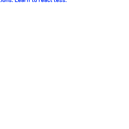
es Quotes
Coffee Quotes
azy Quotes
Cry Quotes
Dark Quotes
ase Quotes
Dreams Quotes
Edge Quotes
sk Quotes
Fact Quotes