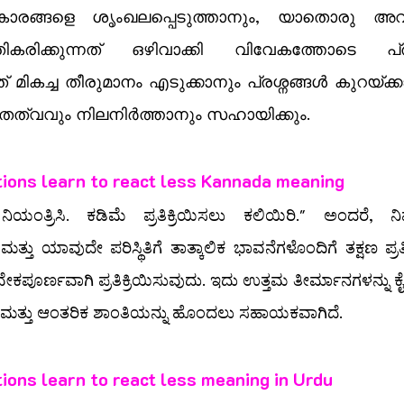
ാരങ്ങളെ ശൃംഖലപ്പെടുത്താനും, യാതൊരു അവശ
ികരിക്കുന്നത് ഒഴിവാക്കി വിവേകത്തോടെ പ്രത
ത് മികച്ച തീരുമാനം എടുക്കാനും പ്രശ്നങ്ങൾ കുറയ്ക്ക
ിതത്വവും നിലനിർത്താനും സഹായിക്കും.
ions learn to react less Kannada meaning
ನಿಯಂತ್ರಿಸಿ. ಕಡಿಮೆ ಪ್ರತಿಕ್ರಿಯಿಸಲು ಕಲಿಯಿರಿ." ಅಂದರೆ, ನಿಮ
ತ್ತು ಯಾವುದೇ ಪರಿಸ್ಥಿತಿಗೆ ತಾತ್ಕಾಲಿಕ ಭಾವನೆಗಳೊಂದಿಗೆ ತಕ್ಷಣ ಪ್ರ
ೇಕಪೂರ್ಣವಾಗಿ ಪ್ರತಿಕ್ರಿಯಿಸುವುದು. ಇದು ಉತ್ತಮ ತೀರ್ಮಾನಗಳನ್ನು ಕೈ
ಲು ಮತ್ತು ಆಂತರಿಕ ಶಾಂತಿಯನ್ನು ಹೊಂದಲು ಸಹಾಯಕವಾಗಿದೆ.
ions learn to react less meaning in Urdu