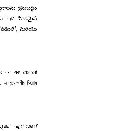
గాలను క్రమబద్ధం 
చడం. ఇది మితమైన 
కోవడంలో, మరియు 
িত করা এবং যেকোনো 
, অপ্রয়োজনীয় বিরোধ 
കുക." എന്നാണ് 