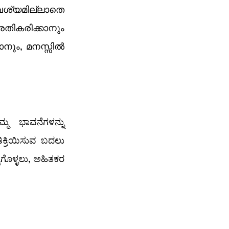
്യമില്ലാതെ 
ികരിക്കാനും 
ാനും, മനസ്സിൽ 
್ಮ ಭಾವನೆಗಳನ್ನು 
ತಿಕ್ರಿಯಿಸುವ ಬದಲು 
ಗೊಳ್ಳಲು, ಅಹಿತಕರ 