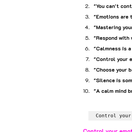
"You can't cont
"Emotions are t
"Mastering your
"Respond with 
"Calmness is a 
"Control your e
"Choose your ba
"Silence is so
"A calm mind br
Control your
Control your emot