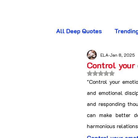
All Deep Quotes
Trendin
Wednesday Quotes
T
ELA
Jan 8, 2025
Control your 
Rated NaN out of 
Friday Quotes
Sunda
"Control your emotio
and emotional discip
and responding thou
Awareness Quotes
A
can make better dec
harmonious relations
Beautiful Quotes
Bl
Control your emot