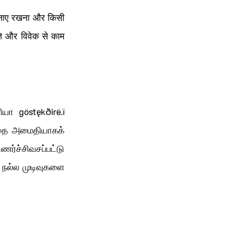
 बनाए रखना और किसी 
ति और विवेक से काम 
ா göstękðirë.ï 
னதை அமைதியாகக் 
்சிவசப்பட்டு 
நல்ல முடிவுகளை 