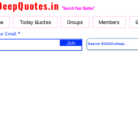
DeepQuotes.in
"Search Your Quotes"
e
Today Quotes
Groups
Members
ur Email
Join