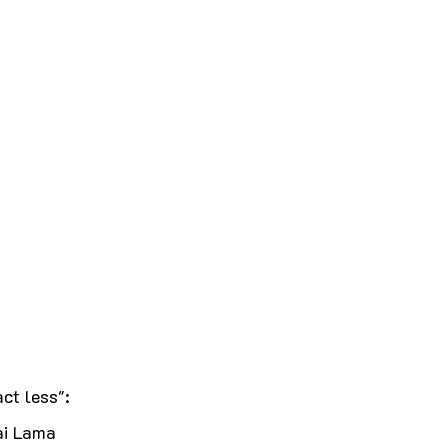
ct less":
ai Lama