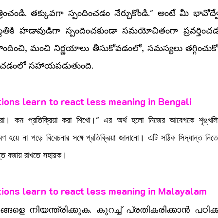
ంచండి. తక్కువగా స్పందించడం నేర్చుకోండి." అంటే మీ భావోద్వే
ిస్థితికి హడావుడిగా స్పందించకుండా సమయోచితంగా ప్రవర్తిం
ొందించి, మంచి నిర్ణయాలు తీసుకోవడంలో, సమస్యలు తగ్గించు
ధించడంలో సహాయపడుతుంది.
ions learn to react less meaning in Bengali
করো। কম প্রতিক্রিয়া করা শিখো।" এর অর্থ হলো নিজের আবেগকে শৃঙ্খল
 হয়ে না পড়ে বিবেচনার সঙ্গে প্রতিক্রিয়া জানানো। এটি সঠিক সিদ্ধান্ত নিতে
তি বজায় রাখতে সহায়ক।
ions learn to react less meaning in Malayalam
്ങളെ നിയന്ത്രിക്കുക. കുറച്ച് പ്രതികരിക്കാൻ പഠിക്