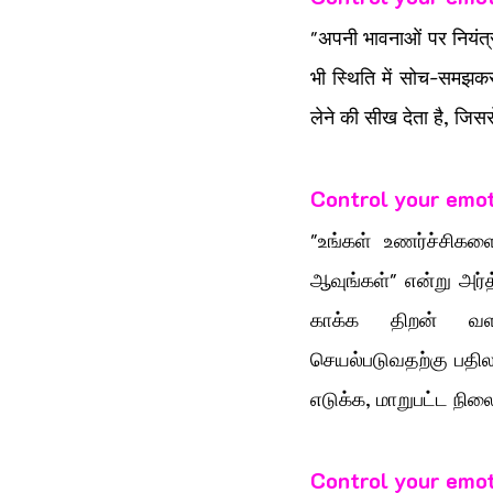
"अपनी भावनाओं पर नियंत्
भी स्थिति में सोच-समझकर 
लेने की सीख देता है, जिसस
Control your emot
"உங்கள் உணர்ச்சிகளை
ஆவுங்கள்" என்று அர்
காக்க திறன் வளர்த
செயல்படுவதற்கு பதில
எடுக்க, மாறுபட்ட நில
Control your emot