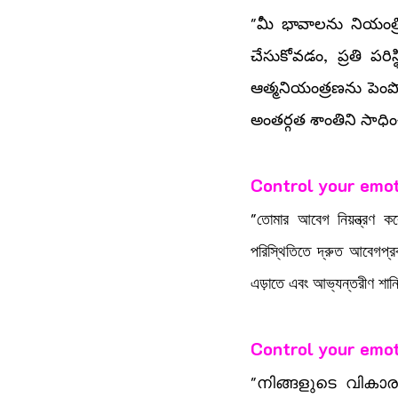
"మీ భావాలను నియంత్రి
చేసుకోవడం, ప్రతి పర
ఆత్మనియంత్రణను పెంప
అంతర్గత శాంతిని సా
Control your emot
"তোমার আবেগ নিয়ন্ত্রণ 
পরিস্থিতিতে দ্রুত আবেগপ্রবণ
এড়াতে এবং আভ্যন্তরীণ শান্
Control your emot
"നിങ്ങളുടെ വികാരങ