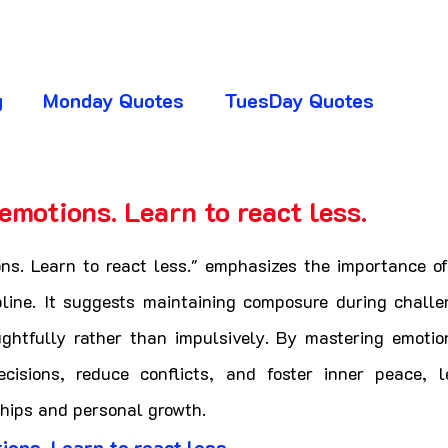
g
Monday Quotes
TuesDay Quotes
huresday Quotes
SaturDay Quotes
emotions. Learn to react less.
5 stars.
y Quotes
Absence Quotes
Advice Quotes
ns. Learn to react less." emphasizes the importance of 
line. It suggests maintaining composure during challen
ghtfully rather than impulsively. By mastering emotion
ttitude Quotes
APJ Abdul Kalam Quotes
isions, reduce conflicts, and foster inner peace, l
hips and personal growth.
ogger Club
CHANGE YOUR LIFE
ions. Learn to react less.