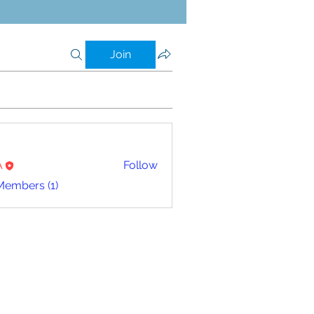
Join
A
Follow
Members (1)