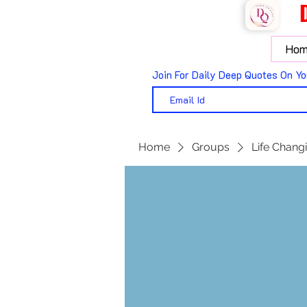
Hom
Join For Daily Deep Quotes On Yo
Home
Groups
Life Changi