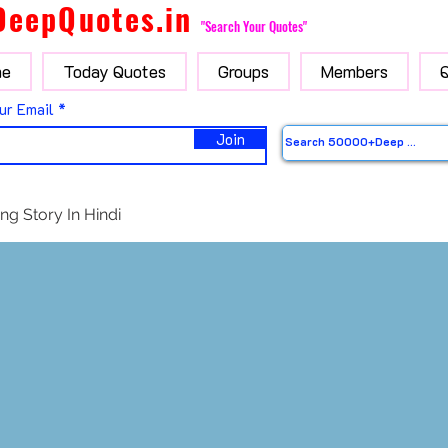
DeepQuotes.in
"Search Your Quotes"
e
Today Quotes
Groups
Members
ur Email
Join
ng Story In Hindi