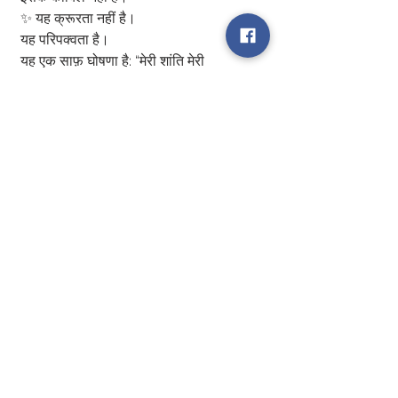
✨ यह क्रूरता नहीं है।
यह परिपक्वता है।
यह एक साफ़ घोषणा है: “मेरी शांति मेरी 
प्राथमिकता है।”
और शायद यही सबसे शक्तिशाली आज़ादी है।
0
0
1
Write a comment...
About
Motivational / Inspirational Story
Members
ELA
Follow
See All Members (1)