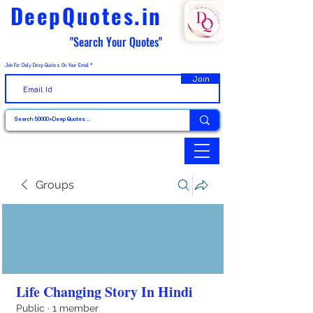
DeepQuotes.in
"Search Your Quotes"
Join For Daily Deep Quotes On Your Email
Join
Groups
Life Changing Story In Hindi
Public
·
1 member