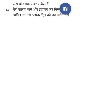
आप ही इसके अंदर अकेले हैं।
मेरी सलाह मानें और इंतजार करें किसी ऐसे 
व्यक्ति का, जो आपके दिल को उन तरीकों से 
छुए, जिनके बारे में आपने कभी सोचा भी नहीं 
था।
0
0
1
Write a comment...
About
Motivational / Inspirational Story
Members
ELA
Follow
See All Members (1)