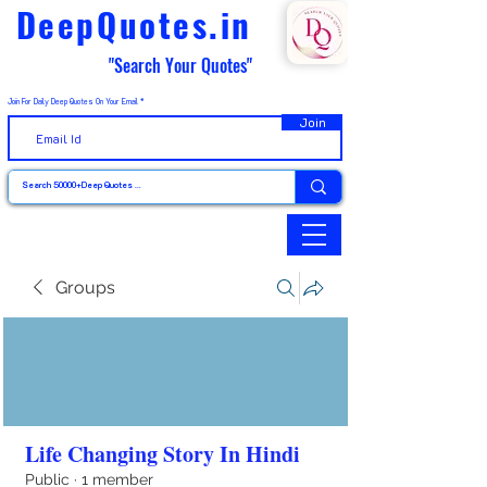
DeepQuotes.in
"Search Your Quotes"
Join For Daily Deep Quotes On Your Email
Join
Groups
Life Changing Story In Hindi
Public
·
1 member