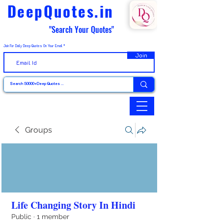
DeepQuotes.in
"Search Your Quotes"
Join For Daily Deep Quotes On Your Email
Join
Groups
Life Changing Story In Hindi
Public
·
1 member