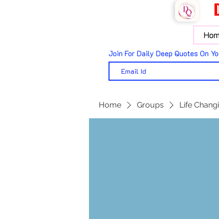
Hom
Join For Daily Deep Quotes On Yo
Home
Groups
Life Changi