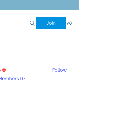
Join
A
Follow
Members (1)