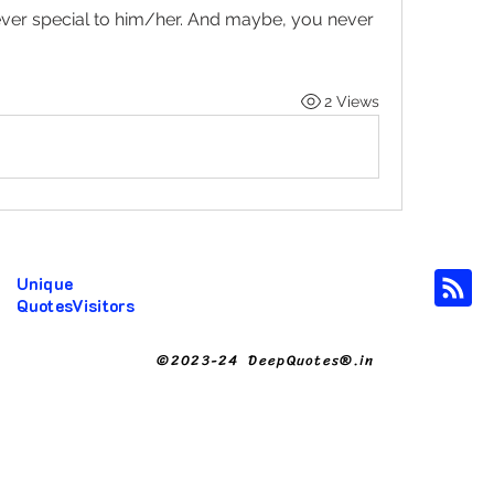
er special to him/her. And maybe, you never 
2 Views
Unique
QuotesVisitors
©2023-24 DeepQuotes®.in