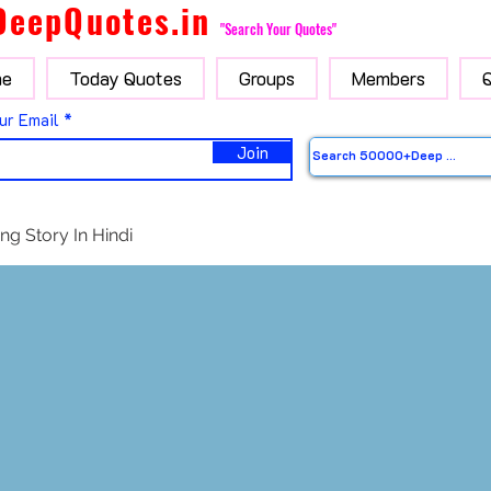
DeepQuotes.in
"Search Your Quotes"
e
Today Quotes
Groups
Members
ur Email
Join
ng Story In Hindi