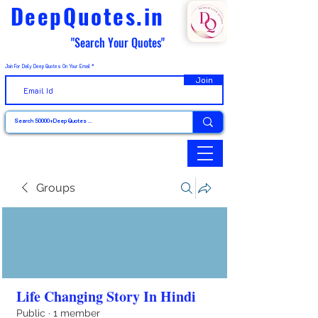
DeepQuotes.in
"Search Your Quotes"
Join For Daily Deep Quotes On Your Email
Join
Groups
Life Changing Story In Hindi
Public
·
1 member