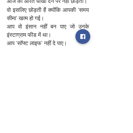
आज की औरतें धोखा देने पर नहीं छोड़तीं।
वो इसलिए छोड़ती हैं क्योंकि आपकी ‘समय 
सीमा’ खत्म हो गई।
आप वो इंसान नहीं बन पाए जो उनके 
इंस्टाग्राम फीड में था।
आप ‘सॉफ्ट लाइफ’ नहीं दे पाए।
तो वो आपको छोड़ देती हैं — और आगे बढ़ 
जाती हैं।
आप अच्छे थे।
लेकिन 'पर्याप्त' नहीं थे।
ना पैसे वाले।
ना मजेदार।
ना ट्रेंडिंग।
और अब?
बच्चे चले गए।
घर सुनसान है।