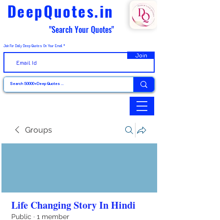
DeepQuotes.in
"Search Your Quotes"
Join For Daily Deep Quotes On Your Email
Join
Groups
Life Changing Story In Hindi
Public
·
1 member