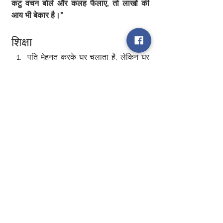
कटु वचन बोले और कलह फैलाए, तो लाखों की 
आय भी बेकार है।”
शिक्षा
पति मेहनत करके घर चलाता है, लेकिन घर 
का वातावरण पत्नी के व्यवहार से बनता है।
मीठा बोल, धैर्य और समझदारी घर को स्वर्ग 
बना देते हैं।
कटु वचन, ताने और फिजूलखर्ची घर को 
नरक बना देते हैं।
👉 यही जीवन की सच्चाई है –
पति की जेब घर का 
ईंधन है, लेकिन पत्नी का स्वभाव घर की दिशा तय 
करता है।
0
0
5
Write a comment...