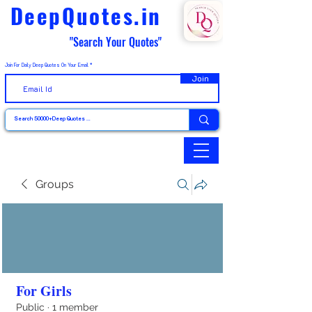
DeepQuotes.in
"Search Your Quotes"
Join For Daily Deep Quotes On Your Email
Join
Groups
For Girls
Public
·
1 member