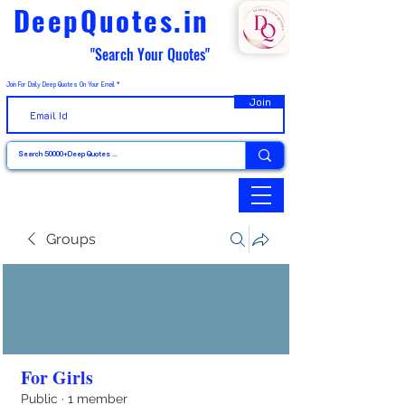
DeepQuotes.in
"Search Your Quotes"
Join For Daily Deep Quotes On Your Email
Join
Groups
For Girls
Public
·
1 member