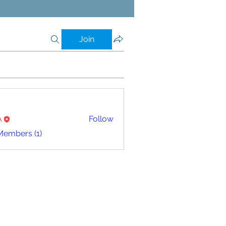
Join
A
Follow
Members (1)