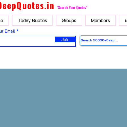
DeepQuotes.in
"Search Your Quotes"
e
Today Quotes
Groups
Members
ur Email
Join