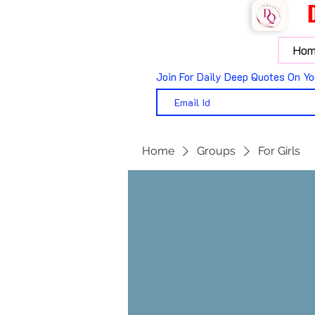
Hom
Join For Daily Deep Quotes On Yo
Home
Groups
For Girls