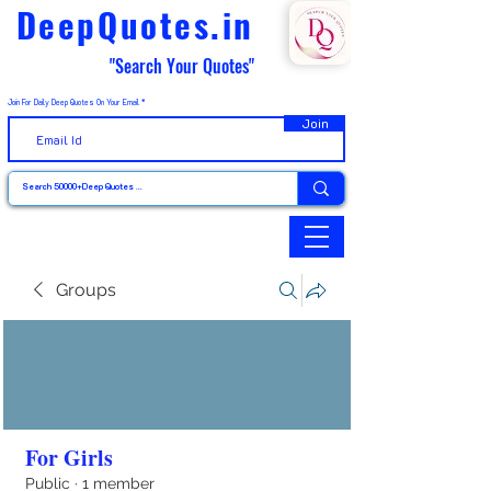
DeepQuotes.in
"Search Your Quotes"
Join For Daily Deep Quotes On Your Email
Join
Groups
For Girls
Public
·
1 member