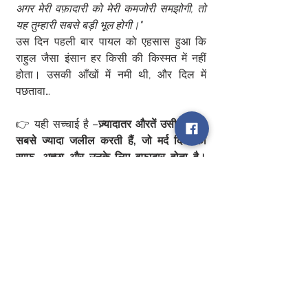
अगर मेरी वफ़ादारी को मेरी कमजोरी समझोगी, तो 
यह तुम्हारी सबसे बड़ी भूल होगी।"
उस दिन पहली बार पायल को एहसास हुआ कि 
राहुल जैसा इंसान हर किसी की किस्मत में नहीं 
होता। उसकी आँखों में नमी थी, और दिल में 
पछतावा…
👉 यही सच्चाई है –
ज़्यादातर औरतें उसी मर्द को 
सबसे ज्यादा जलील करती हैं, जो मर्द दिल का 
साफ़, अच्छा और उनके लिए वफ़ादार होता है। 
लेकिन जब उन्हें एहसास होता है, तब तक अक्सर 
बहुत देर हो चुकी होती है।
0
0
1
Write a comment...