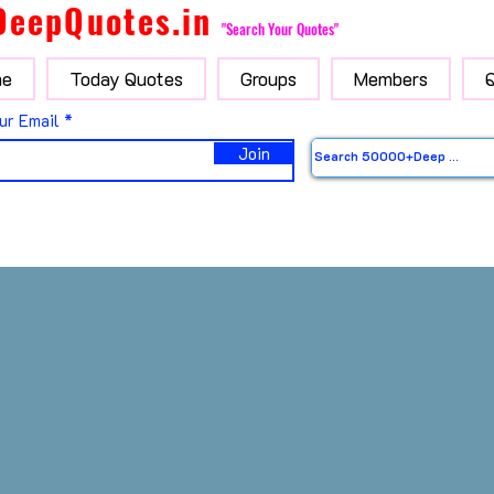
DeepQuotes.in
"Search Your Quotes"
e
Today Quotes
Groups
Members
ur Email
Join