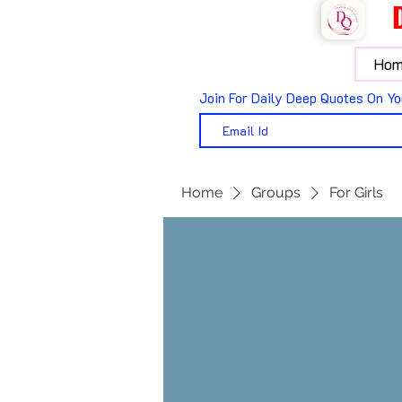
Hom
Join For Daily Deep Quotes On Yo
Home
Groups
For Girls