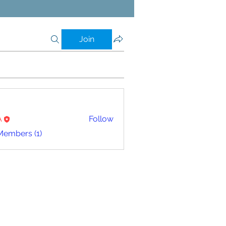
Join
A
Follow
Members (1)