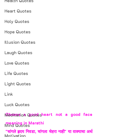
Health Quotes
Heart Quotes
Holy Quotes
Hope Quotes
Illusion Quotes
Laugh Quotes
Love Quotes
Life Quotes
Light Quotes
Link
Luck Quotes
Choose a good heart not a good face 
Meditation Quotes
meaning in Marathi
Mind Quotes
"चांगले हृदय निवडा, चांगला चेहरा नाही" या वाक्याचा अर्थ 
Motivation