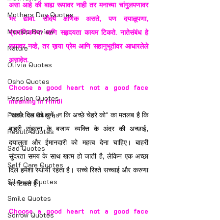
असा आहे की बाह्य रूपावर नाही तर मनाच्या चांगुलपणावर 
Mothers Day Quotes
भर द्यावा. सौंदर्य क्षणिक असते, पण दयाळूपणा, 
Movies Review
प्रामाणिकपणा आणि सहृदयता कायम टिकते. नातेसंबंध हे 
रूपावर नव्हे, तर खर्‍या प्रेम आणि सहानुभूतीवर आधारलेले 
Nature
असावेत.
Olivia Quotes
Osho Quotes
Choose a good heart not a good face 
Passion Quotes
meaning in Hindi
Positive Quotes
"अच्छे दिल को चुनें, न कि अच्छे चेहरे को" का मतलब है कि 
बाहरी सुंदरता के बजाय व्यक्ति के अंदर की अच्छाई, 
Result Quotes
दयालुता और ईमानदारी को महत्व देना चाहिए। बाहरी 
Sad Quotes
सुंदरता समय के साथ खत्म हो जाती है, लेकिन एक अच्छा 
Self Care Quotes
दिल हमेशा स्थायी रहता है। सच्चे रिश्ते सच्चाई और करुणा 
Silence Quotes
पर टिकते हैं।
Smile Quotes
Choose a good heart not a good face 
Sorrow Quotes