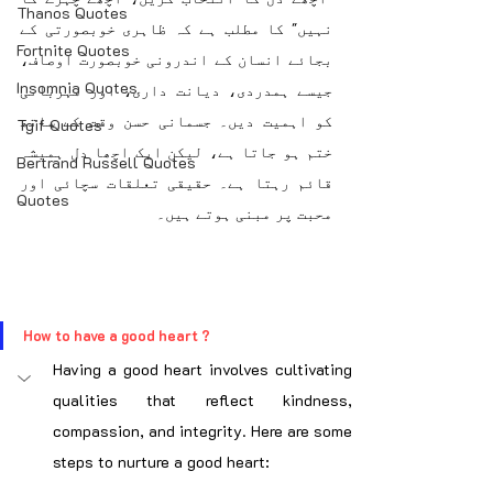
Thanos Quotes
نہیں" کا مطلب ہے کہ ظاہری خوبصورتی کے 
Fortnite Quotes
بجائے انسان کے اندرونی خوبصورت اوصاف، 
Insomnia Quotes
جیسے ہمدردی، دیانت داری، اور مہربانی 
کو اہمیت دیں۔ جسمانی حسن وقت کے ساتھ 
Tgif Quotes
ختم ہو جاتا ہے، لیکن ایک اچھا دل ہمیشہ 
Bertrand Russell Quotes
قائم رہتا ہے۔ حقیقی تعلقات سچائی اور 
Quotes
محبت پر مبنی ہوتے ہیں۔
How to have a good heart ?
Having a good heart involves cultivating 
qualities that reflect kindness, 
compassion, and integrity. Here are some 
steps to nurture a good heart: