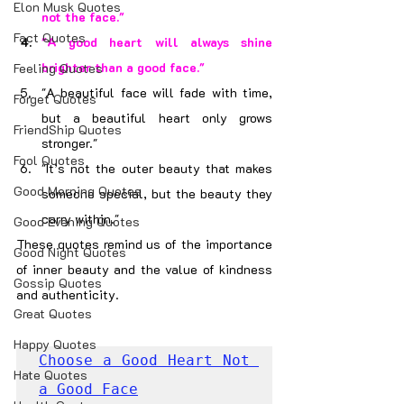
Elon Musk Quotes
not the face."
Fact Quotes
"A good heart will always shine 
brighter than a good face."
Feeling Quotes
"A beautiful face will fade with time, 
Forget Quotes
but a beautiful heart only grows 
FriendShip Quotes
stronger."
Fool Quotes
"It’s not the outer beauty that makes 
Good Morning Quotes
someone special, but the beauty they 
carry within."
Good Evening Quotes
These quotes remind us of the importance 
Good Night Quotes
of inner beauty and the value of kindness 
Gossip Quotes
and authenticity.
Great Quotes
Happy Quotes
Choose a Good Heart Not 
Hate Quotes
a Good Face