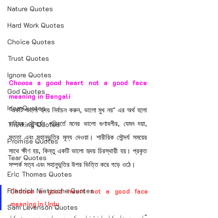
Nature Quotes
Hard Work Quotes
Choice Quotes
Trust Quotes
Ignore Quotes
Choose a good heart not a good face 
God Quotes
meaning in Bengali
Idea Quotes
"একটি ভালো হৃদয় নির্বাচন করুন, ভালো মুখ নয়" এর অর্থ হলো 
বাহ্যিক সৌন্দর্যের পরিবর্তে মনের ভালো গুণাবলীর, যেমন দয়া, 
Thinking Quotes
সততা এবং সহানুভূতির মূল্য দেওয়া। শারীরিক সৌন্দর্য সময়ের 
Promise Quotes
সাথে ক্ষীণ হয়, কিন্তু একটি ভালো হৃদয় চিরস্থায়ী হয়। প্রকৃত 
Tear Quotes
সম্পর্ক সত্য এবং সহানুভূতির উপর ভিত্তি করে গড়ে ওঠে।
Eric Thomas Quotes
Friedrich Nietzsche Quotes
Choose a good heart not a good face 
meaning in Urdu
Sam Levenson Quotes
"اچھے دل کا انتخاب کریں، اچھے چہرے کا 