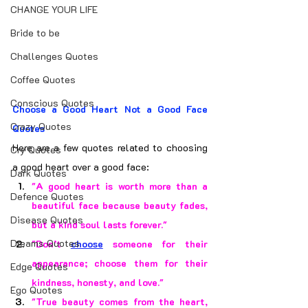
CHANGE YOUR LIFE
Bride to be
Challenges Quotes
Coffee Quotes
Conscious Quotes
Choose a Good Heart Not a Good Face 
Crazy Quotes
Quotes
Here are a few quotes related to choosing 
Cry Quotes
a good heart over a good face:
Dark Quotes
"A good heart is worth more than a 
Defence Quotes
beautiful face because beauty fades, 
Disease Quotes
but a kind soul lasts forever."
Dreams Quotes
"Don’t 
choose
 someone for their 
appearance; choose them for their 
Edge Quotes
kindness, honesty, and love."
Ego Quotes
"True beauty comes from the heart, 