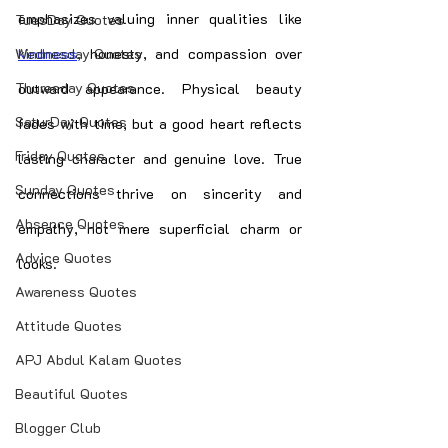
emphasizes valuing inner qualities like 
TuesDay Quotes
Wednesday Quotes
kindness
, honesty, and compassion over 
Thuresday Quotes
outward appearance. Physical beauty 
SaturDay Quotes
fades with time, but a good heart reflects 
Friday Quotes
lasting character and genuine love. True 
Sunday Quotes
connections thrive on sincerity and 
Absence Quotes
empathy, not mere superficial charm or 
Advice Quotes
looks.
Awareness Quotes
Attitude Quotes
APJ Abdul Kalam Quotes
Beautiful Quotes
Blogger Club