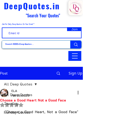
DeepQuotes.in
"Search Your Quotes"
Join For Daily Deep Quotes On Your Email
Join
Post
Sign Up
All Deep Quotes
ELA
All Deep Quotes
Feb 18, 2025
Choose a Good Heart Not a Good Face
Trending
Rated NaN out of 5 stars.
"Choose a Good Heart, Not a Good Face" 
Monday Quotes