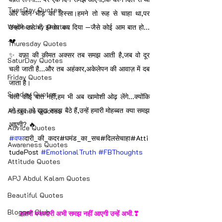
TuesDay Quotes
और कौन भीड़ का हिस्सा।हमने तो रूह से चाहा था,पर 
Wednesday Quotes
उन्होंने उसे भी इग्नोर कर दिया —जैसे कोई आम बात हो...
💔
Thuresday Quotes
✨ वफ़ा की क़ीमत अक्सर तब समझ आती है,जब वो दूर 
SaturDay Quotes
चली जाती है...और तब अहंकार,अकेलेपन की आवाज़ में दब 
Friday Quotes
जाता है।
Sunday Quotes
चलो कोई बात नहीं,हम भी अब खामोशी ओढ़ लेंगे...क्योंकि 
जो खुद को खुदा समझ बैठे हैं,उन्हें हमारी मोहब्बत क्या समझ 
Absence Quotes
आएगी? 🔥
Advice Quotes
#वफ
ादारी_की_कदर#घमंड_का_सच#दिलसेचाहा#Atti
Awareness Quotes
tudePost 
#EmotionalTruth
#FBThoughts
Attitude Quotes
APJ Abdul Kalam Quotes
Beautiful Quotes
Blogger Club
हमारी वफादारी अभी समझ नहीं आएगी उन्हें अभी.❣