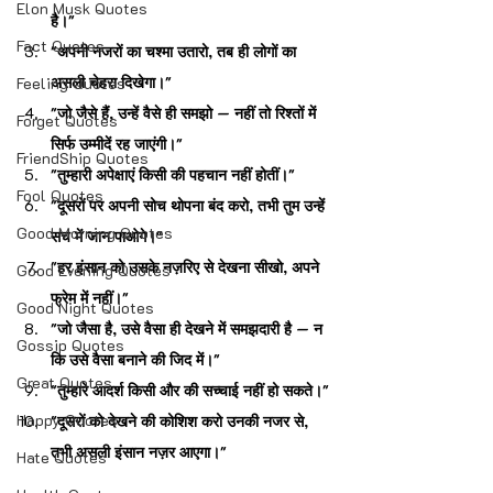
Elon Musk Quotes
है।"
Fact Quotes
"अपनी नजरों का चश्मा उतारो, तब ही लोगों का 
असली चेहरा दिखेगा।"
Feeling Quotes
"जो जैसे हैं, उन्हें वैसे ही समझो — नहीं तो रिश्तों में 
Forget Quotes
सिर्फ उम्मीदें रह जाएंगी।"
FriendShip Quotes
"तुम्हारी अपेक्षाएं किसी की पहचान नहीं होतीं।"
Fool Quotes
"दूसरों पर अपनी सोच थोपना बंद करो, तभी तुम उन्हें 
Good Morning Quotes
सच में जान पाओगे।"
"हर इंसान को उसके नज़रिए से देखना सीखो, अपने 
Good Evening Quotes
फ्रेम में नहीं।"
Good Night Quotes
"जो जैसा है, उसे वैसा ही देखने में समझदारी है — न 
Gossip Quotes
कि उसे वैसा बनाने की जिद में।"
Great Quotes
"तुम्हारे आदर्श किसी और की सच्चाई नहीं हो सकते।"
Happy Quotes
"दूसरों को देखने की कोशिश करो उनकी नजर से, 
तभी असली इंसान नज़र आएगा।"
Hate Quotes