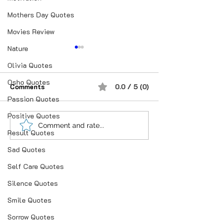
Mothers Day Quotes
Movies Review
Nature
Olivia Quotes
Osho Quotes
Comments
0.0 / 5 (0)
Passion Quotes
Positive Quotes
क्यों मोहब्बत ढूँढ़ते हो इश्क़ की
Comment and rate...
Result Quotes
तहरीर में.
Sad Quotes
Self Care Quotes
Silence Quotes
Smile Quotes
Sorrow Quotes