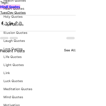
Health Quotes
Tags:
Hindi Quotes
Heart Quotes
TuesDay Quotes
Holy Quotes
Hope Quotes
Illusion Quotes
Laugh Quotes
Love Quotes
Recent Posts
See All
Life Quotes
Light Quotes
Link
Luck Quotes
Meditation Quotes
Mind Quotes
Motivation