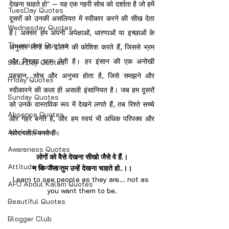
देखना चाहते हो" — यह एक गहरी सोच को दर्शाता है जो हमें 
TuesDay Quotes
दूसरों को उनकी असलियत में स्वीकार करने की सीख देता 
Wednesday Quotes
है। अक्सर हम अपनी अपेक्षाओं, धारणाओं या इच्छाओं के 
Thuresday Quotes
अनुसार लोगों को ढालने की कोशिश करते हैं, जिससे भ्रम 
और निराशा जन्म लेती है। हर इंसान की एक अनोखी 
SaturDay Quotes
पहचान, सोच और अनुभव होता है, जिसे समझने और 
Friday Quotes
स्वीकारने की कला ही असली इंसानियत है। जब हम दूसरों 
Sunday Quotes
को उनके वास्तविक रूप में देखने लगते हैं, तब रिश्ते सच्चे 
Absence Quotes
और गहरे बनते हैं, और हम स्वयं भी अधिक परिपक्व और 
Advice Quotes
संवेदनशील बनते हैं।
Awareness Quotes
लोगों को वैसे देखना सीखो जैसे वे हैं.।
Attitude Quotes
न कि जैसा तुम उन्हें देखना चाहते हो..।।
Learn to see people as they are... not as 
APJ Abdul Kalam Quotes
you want them to be.
Beautiful Quotes
Blogger Club