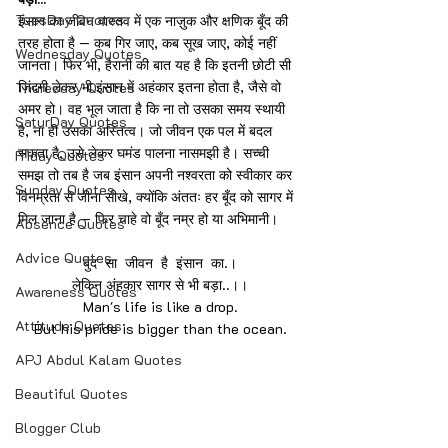
TuesDay Quotes
इंसान का जीवन वास्तव में एक नाज़ुक और क्षणिक बूँद की 
तरह होता है — कब गिर जाए, कब सूख जाए, कोई नहीं 
Wednesday Quotes
जानता। फिर भी, हैरानी की बात यह है कि इतनी छोटी सी 
ज़िंदगी लेकर भी इंसान में अहंकार इतना होता है, जैसे वो 
Thuresday Quotes
अमर हो। वह भूल जाता है कि ना तो उसका समय स्थायी 
SaturDay Quotes
है, ना ही उसका अस्तित्व। जो जीवन एक पल में बदल 
सकता है, उसे लेकर घमंड पालना नासमझी है। सच्ची 
Friday Quotes
समझ तो तब है जब इंसान अपनी नश्वरता को स्वीकार कर 
Sunday Quotes
विनम्रता से जीना सीखे, क्योंकि अंततः हर बूँद को सागर में 
मिल जाना है — फिर चाहे वो बूँद नम्र हो या अभिमानी।
Absence Quotes
Advice Quotes
बुंद  सा  जीवन  है  इंसान  का.।
लेकिन अंहकार सागर से भी बड़ा..।।
Awareness Quotes
Man's life is like a drop.
Attitude Quotes
But his pride is bigger than the ocean.
APJ Abdul Kalam Quotes
Beautiful Quotes
Blogger Club