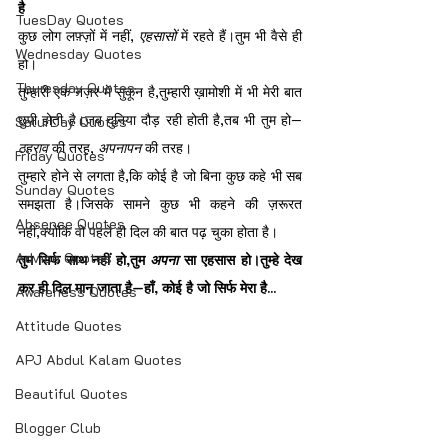
है
TuesDay Quotes
कुछ लोग लफ़्ज़ों में नहीं, 
एहसासों
 में रहते हैं।तुम भी वैसे ही 
Wednesday Quotes
हो।
Thuresday Quotes
तुम्हारी एक नज़र में सुकून है,तुम्हारी ख़ामोशी में भी मेरी बात 
छुपी होती है।जब दुनिया दौड़ रही होती है,तब भी तुम हो—
SaturDay Quotes
ठहराव
 की तरह, 
अपनापन
 की तरह।
Friday Quotes
तुम्हारे होने से लगता है,कि कोई है जो बिना कुछ कहे भी सब 
Sunday Quotes
समझता है।जिसके सामने कुछ भी कहने की ज़रूरत 
Absence Quotes
नहीं,क्योंकि वो पहले ही दिल की बात पढ़ चुका होता है।
Advice Quotes
तुम सिर्फ साथ नहीं हो,तुम 
अपना
 सा एहसास हो।तुम्हे देख 
कर ही दिल मान जाता है—हाँ, कोई है जो सिर्फ मेरा है...
Awareness Quotes
Attitude Quotes
APJ Abdul Kalam Quotes
Beautiful Quotes
Blogger Club