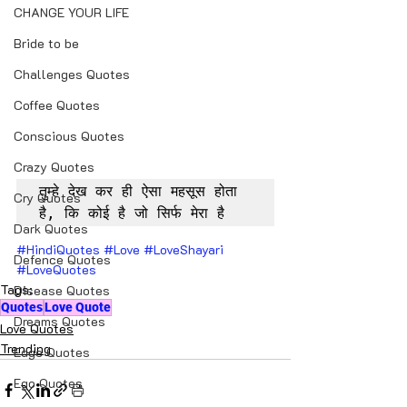
CHANGE YOUR LIFE
Bride to be
Challenges Quotes
Coffee Quotes
Conscious Quotes
Crazy Quotes
तुम्हे देख कर ही ऐसा महसूस होता 
Cry Quotes
है, कि कोई है जो सिर्फ मेरा है
Dark Quotes
#HindiQuotes
#Love
#LoveShayari
Defence Quotes
#LoveQuotes
Tags:
Disease Quotes
Quotes
Love Quote
Dreams Quotes
Love Quotes
Trending
Edge Quotes
Ego Quotes