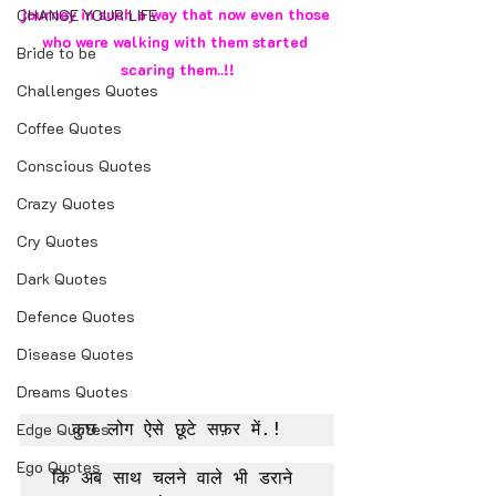
journey in such a way that now even those 
CHANGE YOUR LIFE
who were walking with them started 
Bride to be
scaring them..!!
Challenges Quotes
Coffee Quotes
Conscious Quotes
Crazy Quotes
Cry Quotes
Dark Quotes
Defence Quotes
Disease Quotes
Dreams Quotes
Edge Quotes
कुछ लोग ऐसे छूटे सफ़र में.!
Ego Quotes
कि अब साथ चलने वाले भी डराने 