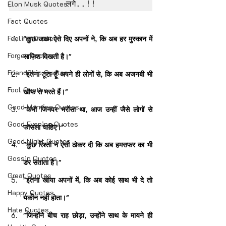
Elon Musk Quotes
लगे..!!
Fact Quotes
Feeling Quotes
"कुछ जख्म ऐसे दिए अपनों ने, कि अब हर मुस्कान में 
Forget Quotes
साज़िश दिखती है।"
FriendShip Quotes
"इतना टूटा हूँ अपने ही लोगों से, कि अब अजनबी भी 
Fool Quotes
खौफ से भरते हैं।"
Good Morning Quotes
"कभी जिनपर भरोसा था, आज उन्हीं जैसे लोगों से 
Good Evening Quotes
फासला चाहिए।"
Good Night Quotes
"कुछ रिश्तों ने ऐसी ठोकर दी कि अब हमसफर का भी 
Gossip Quotes
डर सताता है।"
Great Quotes
"इतना खोया अपनों में, कि अब कोई साथ भी दे तो 
Happy Quotes
यकीन नहीं होता।"
Hate Quotes
"जिन्होंने बीच राह छोड़ा, उन्होंने साथ के मायने ही 