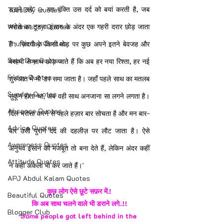
डराने लगे" — यह पंक्ति उस दर्द को बयां करती है, जब 
TuesDay Quotes
Wednesday Quotes
भरोसे का टूटना इंसान के अंदर एक गहरी दरार छोड़ जाता 
Thuresday Quotes
है। ज़िंदगी के किसी मोड़ पर कुछ अपने इतने बेवजह और 
SaturDay Quotes
बेरहमी से साथ छोड़ जाते हैं कि अब हर नया रिश्ता, हर नई 
Friday Quotes
शुरुआत में भी डर समा जाता है। जहाँ पहले साथ का मतलब 
Sunday Quotes
सुकून होता था, अब वही साथ अनजाना सा लगने लगता है। 
Absence Quotes
दिल भरोसा करने से पहले हज़ार बार सोचता है और मन बार-
Advice Quotes
बार उसी पुराने दर्द की दहलीज़ पर लौट जाता है। ऐसे 
Awareness Quotes
अनुभव इंसान को मजबूत तो बना देते हैं, लेकिन अंदर कहीं 
Attitude Quotes
न कहीं अकेला भी कर जाते हैं।'
APJ Abdul Kalam Quotes
कुछ लोग ऐसे छूटे सफ़र में.!
Beautiful Quotes
कि अब साथ चलने वाले भी डराने लगे..!!
Blogger Club
Some people got left behind in the 