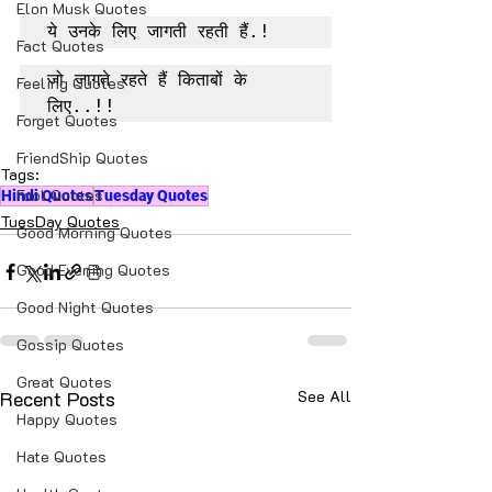
Elon Musk Quotes
ये उनके लिए जागती रहती हैं.!
Fact Quotes
जो जागते रहते हैं किताबों के 
Feeling Quotes
लिए..!!
Forget Quotes
FriendShip Quotes
Tags:
Fool Quotes
Hindi Quotes
Tuesday Quotes
TuesDay Quotes
Good Morning Quotes
Good Evening Quotes
Good Night Quotes
Gossip Quotes
Great Quotes
Recent Posts
See All
Happy Quotes
Hate Quotes