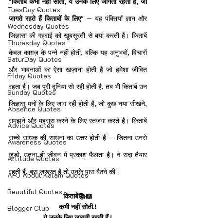
"किताबें कभी नहीं सोतीं, ये उनके लिए जागती रहती हैं, जो 
TuesDay Quotes
जागते रहते हैं किताबों के लिए"
 — यह पंक्तियाँ ज्ञान और 
Wednesday Quotes
जिज्ञासा की गहराई को खूबसूरती से बयां करती हैं। किताबें 
Thuresday Quotes
केवल काग़ज़ के पन्ने नहीं होतीं, बल्कि यह अनुभवों, विचारों 
SaturDay Quotes
और भावनाओं का ऐसा खज़ाना होती हैं जो हमेशा जीवित 
Friday Quotes
रहता है। जब पूरी दुनिया सो रही होती है, तब भी किताबें उन 
Sunday Quotes
जिज्ञासु मनों के लिए जाग रही होती हैं, जो कुछ नया सीखने, 
Absence Quotes
समझने और महसूस करने के लिए रतजगा करते हैं। किताबें 
Advice Quotes
सच्चे साधक की साधना का उत्तर होती हैं — जितना उनसे 
Awareness Quotes
जुड़ो, उतना ही जीवन में प्रकाश फैलता है। वे सदा तैयार 
Attitude Quotes
रहती हैं, बस ज़रूरत है तो उनके पास बैठने की।
APJ Abdul Kalam Quotes
Beautiful Quotes
किताबें📚📖
कभी नहीं सोती.!
Blogger Club
ये उनके लिए जागती रहती हैं.!