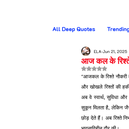
All Deep Quotes
Trendin
Wednesday Quotes
T
ELA
Jun 21, 2025
आज कल के रिश्ते
Rated NaN out of 
Friday Quotes
Sunda
"आजकल के रिश्ते नौकरी क
और खोखले रिश्तों की हकीक
अब वे स्वार्थ, सुविधा और
Awareness Quotes
A
सुकून मिलता है, लेकिन जै
छोड़ देते हैं। अब रिश्ते 
Beautiful Quotes
Bl
भावनाविहीन दौर की।