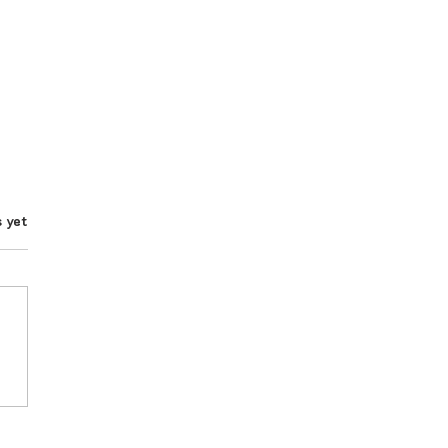
s.
s yet
rdays teach us the art
low living and deep
thing.