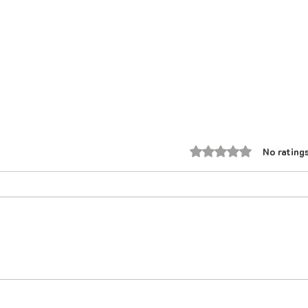
Rated 0 out of 5 star
No rating
घर की परेशानियां मुझ तक पहुंच नहीं
Satu
पाती.।एक भाई है जो सब संभाल लेता
of s
है।💯
brea