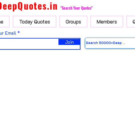
DeepQuotes.in
"Search Your Quotes"
e
Today Quotes
Groups
Members
ur Email
Join