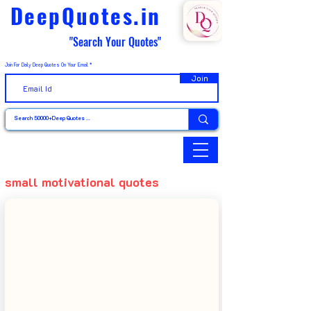
DeepQuotes.in
"Search Your Quotes"
Join For Daily Deep Quotes On Your Email
Join
small motivational quotes