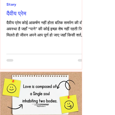
Story
दैवीय प्रेम
दैवीय प्रेम कोई आकर्षण नहीं होता बल्कि समर्पण की वो
अवस्था है जहाँ “पाने” की कोई इच्छा शेष नहीं रहती जिसे
मिलते ही जीवन अपने आप पूर्ण हो जाए जहाँ किसी शर्त,
किसी अपेक्षा किसी अधिकार की भाषा ही शेष न बचे -- वही
प्रेम दैवीय होता है -- दैवीय प्रेम मे हाथ थामना आवश्यक
नही -- निकटता का प्रदर्शन भी आवश्यक नही बल्कि यहाँ
तो अनुपस्थिति भी एक पूर्ण उपस्थिति बन जाती है!-
____ ये वो प्रेम है जहाँ आत्मा आत्मा को पहचान लेती है
बिना परिचय, बिना स्पर्श,बिना ये पूछे कि “तुम मेरे क्या हो?”
दै