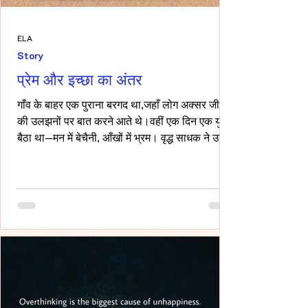
ELA
Story
प्रेम और इच्छा का अंतर
गाँव के बाहर एक पुराना बरगद था,जहाँ लोग अक्सर जीवन
की उलझनों पर बात करने आते थे।वहीं एक दिन एक युवक
बैठा था—मन में बेचैनी, आँखों में भ्रम। वृद्ध साधक ने उसे
देखा और कहा,“तुम्हारी उलझन प्रेम की नहीं,इच्छा की
है।” युवक चुप रहा। साधक बोले—“यदि कभी किसी स्त्री
की देह चाहिए हो,तो साहस रखो और सच्चे रहो।बिना
लाग-लपेट के,विनम्रता से अपनी बात कहो।यदि वह
स्वीकार करे,तो उसे अनुग्रह समझो।और यदि अस्वीकार
करे,तो उसकी इच्छा का सम्मान करवहीं से लौट जाओ—
जहाँ से आए थे।” फिर उन्होंने ठहरकर कहा—