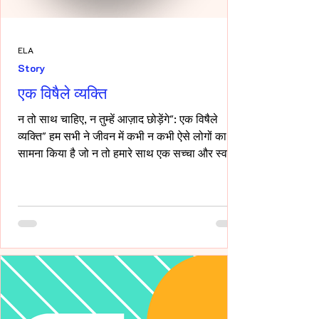
ELA
Story
एक विषैले व्यक्ति
न तो साथ चाहिए, न तुम्हें आज़ाद छोड़ेंगे": एक विषैले
व्यक्ति" हम सभी ने जीवन में कभी न कभी ऐसे लोगों का
सामना किया है जो न तो हमारे साथ एक सच्चा और स्वस्थ
रिश्ता रखना चाहते हैं, और न ही हमें पूरी तरह आज़ाद
छोड़ना चाहते हैं। ऐसे लोग अपने नियंत्रण, हस्तक्षेप और
मानसिक चालबाज़ियों से न केवल रिश्तों को जटिल बनाते
हैं, बल्कि दूसरे व्यक्ति की पहचान और आत्मसम्मान को भी
धूमिल कर देते हैं। ये लोग अक्सर "Toxic", यानी विषैले
व्यवहार के उदाहरण होते हैं, और उनके व्यवहार में
गैसलाइटिंग, इम