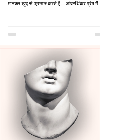
मानकर ख़ुद से पूछताछ करते है-- ओवरथिंकर प्रेम में
इसलिए गहरे उतरते है क्युँकि उन्हें पता होता है- अनकहा
क्या चोट पहुँचा सकता है- वे अपने भीतर ही हज़ारों संवाद
कर लेते है ताकि सामने वाला एक भी असहज पल से न
गुज़रे!- _____ वे प्राथमिकता देते है पर दिखावे में नही
बल्कि अपने हिस्से की नींद अपनी शांति अपने प्रश्न सब
चुपचाप स्थगित कर देते है-- ओवरथिंकर पहले ख़ुद को
समझाते हैं-- “