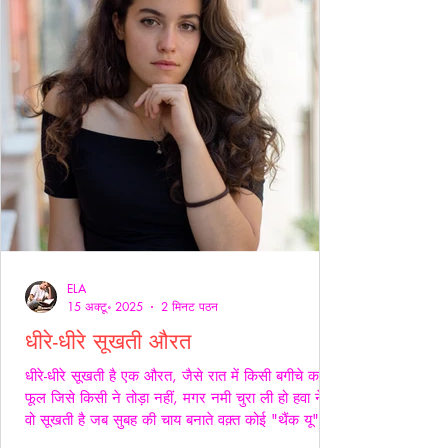
ELA
15 अक्टू॰ 2025
2 मिनट पठन
धीरे-धीरे सूखती औरत
धीरे-धीरे सूखती है एक औरत, जैसे रात में किसी बगीचे का
फूल जिसे किसी ने तोड़ा नहीं, मगर नमी चुरा ली हो हवा ने।
वो सूखती है जब सुबह की चाय बनाते वक़्त कोई "थैंक यू" नहीं
कहता, जब थाली में परोसी रोटियों के स्वाद पर चेहरे सिकुड़ते