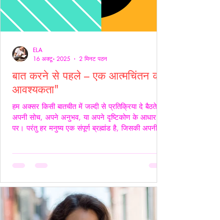
ELA
16 अक्टू॰ 2025
2 मिनट पठन
बात करने से पहले – एक आत्मचिंतन की
आवश्यकता"
हम अक्सर किसी बातचीत में जल्दी से प्रतिक्रिया दे बैठते हैं
अपनी सोच, अपने अनुभव, या अपने दृष्टिकोण के आधार
पर। परंतु हर मनुष्य एक संपूर्ण ब्रह्मांड है, जिसकी अपनी
जटिलता, अपनी पीड़ा, आशाएँ, विश्वास, डर और संवेदनाएँ
होती हैं। इसलिए, कुछ कहने या जवाब देने से पहले स्वयं में
एक बार ठहरकर आत्मचिंतन करना ज़रूरी होता है। शब्द
केवल ध्वनियाँ नहीं होते; वे असर डालते हैं कभी सान्त्वना बनते
हैं, कभी चोट। हर व्यक्ति की अपनी 'दुनिया' होती है हम यह
मानकर चलते हैं कि सामने वाला हमें उसी तरह