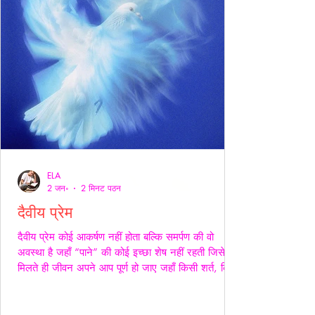
ELA
2 जन॰
2 मिनट पठन
दैवीय प्रेम
दैवीय प्रेम कोई आकर्षण नहीं होता बल्कि समर्पण की वो
अवस्था है जहाँ “पाने” की कोई इच्छा शेष नहीं रहती जिसे
मिलते ही जीवन अपने आप पूर्ण हो जाए जहाँ किसी शर्त, किसी
अपेक्षा किसी अधिकार की भाषा ही शेष न बचे -- वही प्रेम
दैवीय होता है -- दैवीय प्रेम मे हाथ थामना आवश्यक नही --
निकटता का प्रदर्शन भी आवश्यक नही बल्कि यहाँ तो