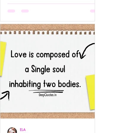
अनुपस्थिति भी एक पूर्ण उपस्थिति बन जाती है!- ____ ये वो
प्रेम है जहाँ आत्मा आत्मा को पहचान लेती है बिना परिचय,
बिना स्पर्श,बिना ये पूछे कि “तुम मेरे क्या हो?” दै
ELA