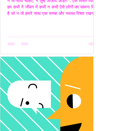
न तो साथ चाहिए, न तुम्हें आज़ाद छोड़ेंगे": एक विषैले व्यक्ति"
हम सभी ने जीवन में कभी न कभी ऐसे लोगों का सामना किया
है जो न तो हमारे साथ एक सच्चा और स्वस्थ रिश्ता रखना
चाहते हैं, और न ही हमें पूरी तरह आज़ाद छोड़ना चाहते हैं।
ऐसे लोग अपने नियंत्रण, हस्तक्षेप और मानसिक चालबाज़ियों
से न केवल रिश्तों को जटिल बनाते हैं, बल्कि दूसरे व्यक्ति की
पहचान और आत्मसम्मान को भी धूमिल कर देते हैं। ये लोग
अक्सर "Toxic", यानी विषैले व्यवहार के उदाहरण होते हैं,
और उनके व्यवहार में गैसलाइटिंग, इम