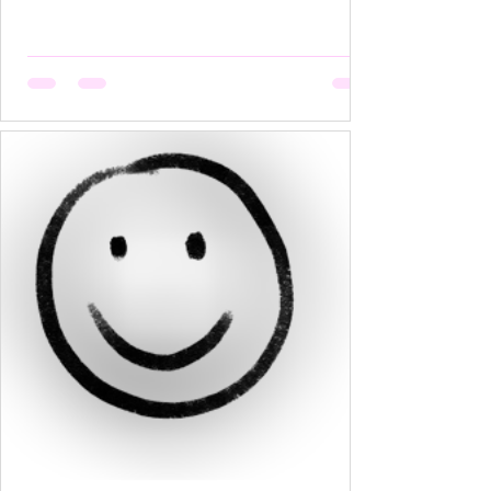
हैं, मगर उसकी मेहनत कोई नहीं देखता। वो सूखती है जब
अपनी बात को बीच में रोक देना उसकी आदत बन जाती है,
क्योंकि कोई सुनता नहीं, या सुनकर भी समझता नहीं। वो
सूखती है जब उसकी पसंदें "गृहस्थी के तवे" में जल कर राख
हो जाती हैं। नीली साड़ी जो उसे बहुत पसंद थी, व