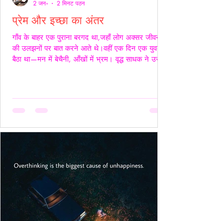
2 जन॰
2 मिनट पठन
प्रेम और इच्छा का अंतर
गाँव के बाहर एक पुराना बरगद था,जहाँ लोग अक्सर जीवन
की उलझनों पर बात करने आते थे।वहीं एक दिन एक युवक
बैठा था—मन में बेचैनी, आँखों में भ्रम। वृद्ध साधक ने उसे
देखा और कहा,“तुम्हारी उलझन प्रेम की नहीं,इच्छा की है।”
युवक चुप रहा। साधक बोले—“यदि कभी किसी स्त्री की देह
चाहिए हो,तो साहस रखो और सच्चे रहो।बिना लाग-लपेट
के,विनम्रता से अपनी बात कहो।यदि वह स्वीकार करे,तो उसे
अनुग्रह समझो।और यदि अस्वीकार करे,तो उसकी इच्छा का
सम्मान करवहीं से लौट जाओ—जहाँ से आए थे।” फिर
उन्होंने ठहरकर कहा—