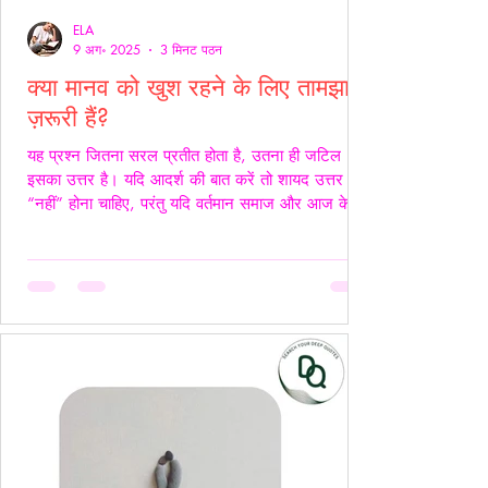
ELA
9 अग॰ 2025
3 मिनट पठन
क्या मानव को खुश रहने के लिए तामझाम
ज़रूरी हैं?
यह प्रश्न जितना सरल प्रतीत होता है, उतना ही जटिल
इसका उत्तर है। यदि आदर्श की बात करें तो शायद उत्तर
“नहीं” होना चाहिए, परंतु यदि वर्तमान समाज और आज के
यथार्थ को देखें, तो इस सच्चाई को नकारा नहीं जा सकता कि
आज के समय में खुश रहने के लिए तामझाम को लगभग
अनिवार्य बना दिया गया है। आज मानव जीवन की लगभग
98% समस्याओं का केंद्र बिंदु पैसा बन चुका है। चाहे वह
सम्मान हो, सुरक्षा हो, शिक्षा हो या स्वास्थ्य हर समस्या का
समाधान धन से जोड़कर देखा जाता है। यह स्थिति यूँ ही नहीं
बनी, बल्कि सम