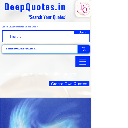
DeepQuotes.in
"Search Your Quotes"
Join For Daily Deep Quotes On Your Email
Join
when a person becomes silent quotes
Create Own Quotes