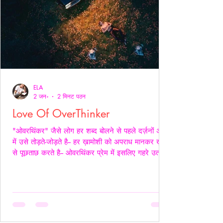
ELA
2 जन॰
2 मिनट पठन
Love Of OverThinker
"ओवरथिंकर" जैसे लोग हर शब्द बोलने से पहले दर्ज़नों अर्थों
में उसे तोड़ते-जोड़ते है-- हर ख़ामोशी को अपराध मानकर ख़ुद
से पूछताछ करते है-- ओवरथिंकर प्रेम में इसलिए गहरे उतरते
है क्युँकि उन्हें पता होता है- अनकहा क्या चोट पहुँचा सकता है-
वे अपने भीतर ही हज़ारों संवाद कर लेते है ताकि सामने वाला
एक भी असहज पल से न गुज़रे!- _____ वे प्राथमिकता देते
है पर दिखावे में नही बल्कि अपने हिस्से की नींद अपनी शांति
अपने प्रश्न सब चुपचाप स्थगित कर देते है-- ओवरथिंकर पहले
ख़ुद को समझाते हैं-- “