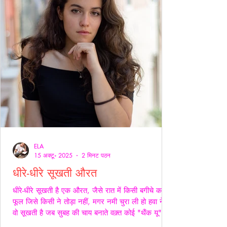
ELA
15 अक्टू॰ 2025
2 मिनट पठन
धीरे-धीरे सूखती औरत
धीरे-धीरे सूखती है एक औरत, जैसे रात में किसी बगीचे का
फूल जिसे किसी ने तोड़ा नहीं, मगर नमी चुरा ली हो हवा ने।
वो सूखती है जब सुबह की चाय बनाते वक़्त कोई "थैंक यू" नहीं
कहता, जब थाली में परोसी रोटियों के स्वाद पर चेहरे सिकुड़ते