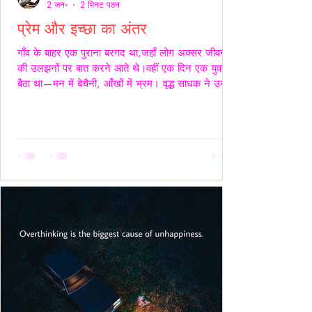
2 जन॰
2 मिनट पठन
प्रेम और इच्छा का अंतर
गाँव के बाहर एक पुराना बरगद था,जहाँ लोग अक्सर जीवन
की उलझनों पर बात करने आते थे।वहीं एक दिन एक युवक
बैठा था—मन में बेचैनी, आँखों में भ्रम। वृद्ध साधक ने उसे
देखा और कहा,“तुम्हारी उलझन प्रेम की नहीं,इच्छा की है।”
युवक चुप रहा। साधक बोले—“यदि कभी किसी स्त्री की देह
चाहिए हो,तो साहस रखो और सच्चे रहो।बिना लाग-लपेट
के,विनम्रता से अपनी बात कहो।यदि वह स्वीकार करे,तो उसे
अनुग्रह समझो।और यदि अस्वीकार करे,तो उसकी इच्छा का
सम्मान करवहीं से लौट जाओ—जहाँ से आए थे।” फिर
उन्होंने ठहरकर कहा—