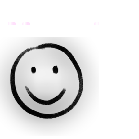
हैं, मगर उसकी मेहनत कोई नहीं देखता। वो सूखती है जब
अपनी बात को बीच में रोक देना उसकी आदत बन जाती है,
क्योंकि कोई सुनता नहीं, या सुनकर भी समझता नहीं। वो
सूखती है जब उसकी पसंदें "गृहस्थी के तवे" में जल कर राख
हो जाती हैं। नीली साड़ी जो उसे बहुत पसंद थी, व