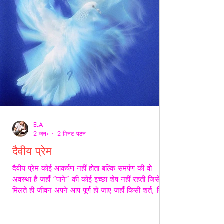
ELA
2 जन॰
2 मिनट पठन
दैवीय प्रेम
दैवीय प्रेम कोई आकर्षण नहीं होता बल्कि समर्पण की वो
अवस्था है जहाँ “पाने” की कोई इच्छा शेष नहीं रहती जिसे
मिलते ही जीवन अपने आप पूर्ण हो जाए जहाँ किसी शर्त, किसी
अपेक्षा किसी अधिकार की भाषा ही शेष न बचे -- वही प्रेम
दैवीय होता है -- दैवीय प्रेम मे हाथ थामना आवश्यक नही --
निकटता का प्रदर्शन भी आवश्यक नही बल्कि यहाँ तो