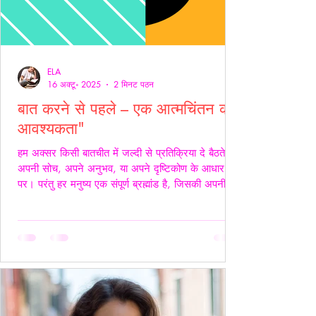
ELA
16 अक्टू॰ 2025
2 मिनट पठन
बात करने से पहले – एक आत्मचिंतन की
आवश्यकता"
हम अक्सर किसी बातचीत में जल्दी से प्रतिक्रिया दे बैठते हैं
अपनी सोच, अपने अनुभव, या अपने दृष्टिकोण के आधार
पर। परंतु हर मनुष्य एक संपूर्ण ब्रह्मांड है, जिसकी अपनी
जटिलता, अपनी पीड़ा, आशाएँ, विश्वास, डर और संवेदनाएँ
होती हैं। इसलिए, कुछ कहने या जवाब देने से पहले स्वयं में
एक बार ठहरकर आत्मचिंतन करना ज़रूरी होता है। शब्द
केवल ध्वनियाँ नहीं होते; वे असर डालते हैं कभी सान्त्वना बनते
हैं, कभी चोट। हर व्यक्ति की अपनी 'दुनिया' होती है हम यह
मानकर चलते हैं कि सामने वाला हमें उसी तरह