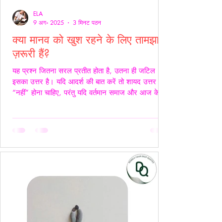
ELA
9 अग॰ 2025
3 मिनट पठन
क्या मानव को खुश रहने के लिए तामझाम
ज़रूरी हैं?
यह प्रश्न जितना सरल प्रतीत होता है, उतना ही जटिल
इसका उत्तर है। यदि आदर्श की बात करें तो शायद उत्तर
“नहीं” होना चाहिए, परंतु यदि वर्तमान समाज और आज के
यथार्थ को देखें, तो इस सच्चाई को नकारा नहीं जा सकता कि
आज के समय में खुश रहने के लिए तामझाम को लगभग
अनिवार्य बना दिया गया है। आज मानव जीवन की लगभग
98% समस्याओं का केंद्र बिंदु पैसा बन चुका है। चाहे वह
सम्मान हो, सुरक्षा हो, शिक्षा हो या स्वास्थ्य हर समस्या का
समाधान धन से जोड़कर देखा जाता है। यह स्थिति यूँ ही नहीं
बनी, बल्कि सम