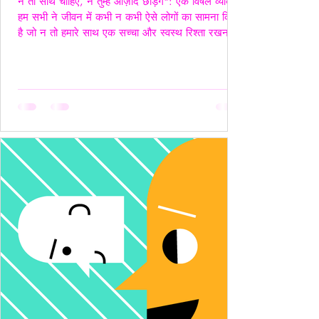
न तो साथ चाहिए, न तुम्हें आज़ाद छोड़ेंगे": एक विषैले व्यक्ति"
हम सभी ने जीवन में कभी न कभी ऐसे लोगों का सामना किया
है जो न तो हमारे साथ एक सच्चा और स्वस्थ रिश्ता रखना
चाहते हैं, और न ही हमें पूरी तरह आज़ाद छोड़ना चाहते हैं।
ऐसे लोग अपने नियंत्रण, हस्तक्षेप और मानसिक चालबाज़ियों
से न केवल रिश्तों को जटिल बनाते हैं, बल्कि दूसरे व्यक्ति की
पहचान और आत्मसम्मान को भी धूमिल कर देते हैं। ये लोग
अक्सर "Toxic", यानी विषैले व्यवहार के उदाहरण होते हैं,
और उनके व्यवहार में गैसलाइटिंग, इम