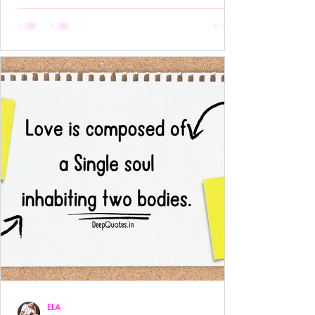
अनुपस्थिति भी एक पूर्ण उपस्थिति बन जाती है!- ____ ये वो
प्रेम है जहाँ आत्मा आत्मा को पहचान लेती है बिना परिचय,
बिना स्पर्श,बिना ये पूछे कि “तुम मेरे क्या हो?” दै
ELA