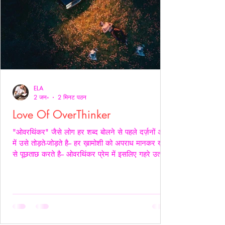
ELA
2 जन॰
2 मिनट पठन
Love Of OverThinker
"ओवरथिंकर" जैसे लोग हर शब्द बोलने से पहले दर्ज़नों अर्थों
में उसे तोड़ते-जोड़ते है-- हर ख़ामोशी को अपराध मानकर ख़ुद
से पूछताछ करते है-- ओवरथिंकर प्रेम में इसलिए गहरे उतरते
है क्युँकि उन्हें पता होता है- अनकहा क्या चोट पहुँचा सकता है-
वे अपने भीतर ही हज़ारों संवाद कर लेते है ताकि सामने वाला
एक भी असहज पल से न गुज़रे!- _____ वे प्राथमिकता देते
है पर दिखावे में नही बल्कि अपने हिस्से की नींद अपनी शांति
अपने प्रश्न सब चुपचाप स्थगित कर देते है-- ओवरथिंकर पहले
ख़ुद को समझाते हैं-- “