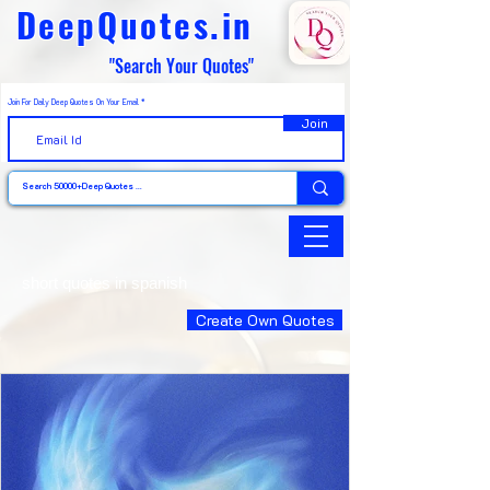
DeepQuotes.in
"Search Your Quotes"
Join For Daily Deep Quotes On Your Email
Join
short quotes in spanish
Create Own Quotes