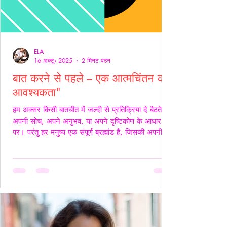
ELA
16 अक्टू॰ 2025
2 मिनट पठन
बात करने से पहले – एक आत्मचिंतन की
आवश्यकता"
हम अक्सर किसी बातचीत में जल्दी से प्रतिक्रिया दे बैठते हैं
अपनी सोच, अपने अनुभव, या अपने दृष्टिकोण के आधार
पर। परंतु हर मनुष्य एक संपूर्ण ब्रह्मांड है, जिसकी अपनी
जटिलता, अपनी पीड़ा, आशाएँ, विश्वास, डर और संवेदनाएँ
होती हैं। इसलिए, कुछ कहने या जवाब देने से पहले स्वयं में
एक बार ठहरकर आत्मचिंतन करना ज़रूरी होता है। शब्द
केवल ध्वनियाँ नहीं होते; वे असर डालते हैं कभी सान्त्वना बनते
हैं, कभी चोट। हर व्यक्ति की अपनी 'दुनिया' होती है हम यह
मानकर चलते हैं कि सामने वाला हमें उसी तरह