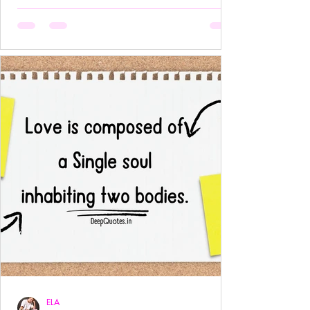
अनुपस्थिति भी एक पूर्ण उपस्थिति बन जाती है!- ____ ये वो
प्रेम है जहाँ आत्मा आत्मा को पहचान लेती है बिना परिचय,
बिना स्पर्श,बिना ये पूछे कि “तुम मेरे क्या हो?” दै
ELA