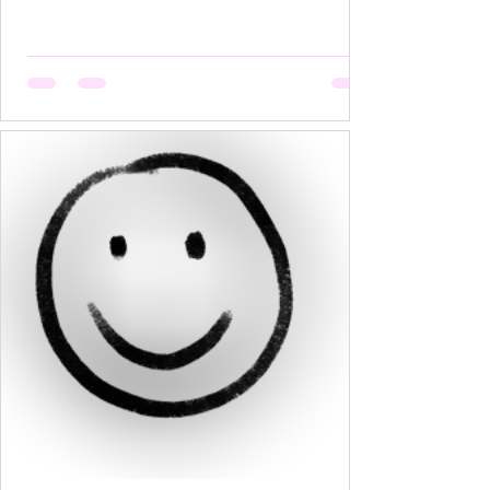
हैं, मगर उसकी मेहनत कोई नहीं देखता। वो सूखती है जब
अपनी बात को बीच में रोक देना उसकी आदत बन जाती है,
क्योंकि कोई सुनता नहीं, या सुनकर भी समझता नहीं। वो
सूखती है जब उसकी पसंदें "गृहस्थी के तवे" में जल कर राख
हो जाती हैं। नीली साड़ी जो उसे बहुत पसंद थी, व