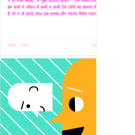
न तो साथ चाहिए, न तुम्हें आज़ाद छोड़ेंगे": एक विषैले व्यक्ति"
हम सभी ने जीवन में कभी न कभी ऐसे लोगों का सामना किया
है जो न तो हमारे साथ एक सच्चा और स्वस्थ रिश्ता रखना
चाहते हैं, और न ही हमें पूरी तरह आज़ाद छोड़ना चाहते हैं।
ऐसे लोग अपने नियंत्रण, हस्तक्षेप और मानसिक चालबाज़ियों
से न केवल रिश्तों को जटिल बनाते हैं, बल्कि दूसरे व्यक्ति की
पहचान और आत्मसम्मान को भी धूमिल कर देते हैं। ये लोग
अक्सर "Toxic", यानी विषैले व्यवहार के उदाहरण होते हैं,
और उनके व्यवहार में गैसलाइटिंग, इम