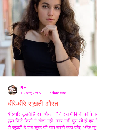
ELA
15 अक्टू॰ 2025
2 मिनट पठन
धीरे-धीरे सूखती औरत
धीरे-धीरे सूखती है एक औरत, जैसे रात में किसी बगीचे का
फूल जिसे किसी ने तोड़ा नहीं, मगर नमी चुरा ली हो हवा ने।
वो सूखती है जब सुबह की चाय बनाते वक़्त कोई "थैंक यू" नहीं
कहता, जब थाली में परोसी रोटियों के स्वाद पर चेहरे सिकुड़ते