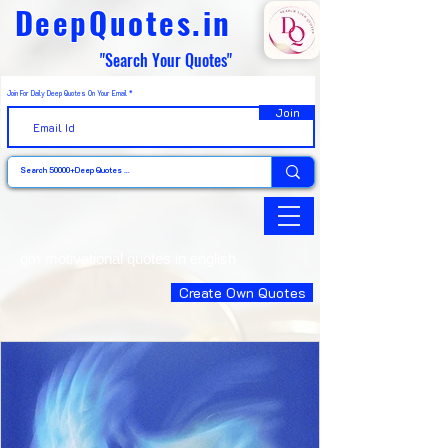
DeepQuotes.in
"Search Your Quotes"
Join For Daily Deep Quotes On Your Email
Join
gm motivational quotes in english
Create Own Quotes