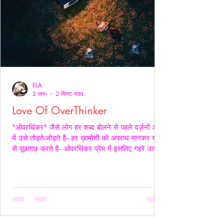
ELA
2 जन॰
2 मिनट पठन
Love Of OverThinker
"ओवरथिंकर" जैसे लोग हर शब्द बोलने से पहले दर्ज़नों अर्थों
में उसे तोड़ते-जोड़ते है-- हर ख़ामोशी को अपराध मानकर ख़ुद
से पूछताछ करते है-- ओवरथिंकर प्रेम में इसलिए गहरे उतरते
है क्युँकि उन्हें पता होता है- अनकहा क्या चोट पहुँचा सकता है-
वे अपने भीतर ही हज़ारों संवाद कर लेते है ताकि सामने वाला
एक भी असहज पल से न गुज़रे!- _____ वे प्राथमिकता देते
है पर दिखावे में नही बल्कि अपने हिस्से की नींद अपनी शांति
अपने प्रश्न सब चुपचाप स्थगित कर देते है-- ओवरथिंकर पहले
ख़ुद को समझाते हैं-- “