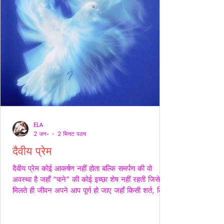
ELA
2 जन॰
2 मिनट पठन
दैवीय प्रेम
दैवीय प्रेम कोई आकर्षण नहीं होता बल्कि समर्पण की वो
अवस्था है जहाँ “पाने” की कोई इच्छा शेष नहीं रहती जिसे
मिलते ही जीवन अपने आप पूर्ण हो जाए जहाँ किसी शर्त, किसी
अपेक्षा किसी अधिकार की भाषा ही शेष न बचे -- वही प्रेम
दैवीय होता है -- दैवीय प्रेम मे हाथ थामना आवश्यक नही --
निकटता का प्रदर्शन भी आवश्यक नही बल्कि यहाँ तो