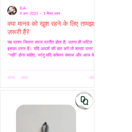
ELA
9 अग॰ 2025
3 मिनट पठन
क्या मानव को खुश रहने के लिए तामझाम
ज़रूरी हैं?
यह प्रश्न जितना सरल प्रतीत होता है, उतना ही जटिल
इसका उत्तर है। यदि आदर्श की बात करें तो शायद उत्तर
“नहीं” होना चाहिए, परंतु यदि वर्तमान समाज और आज के
यथार्थ को देखें, तो इस सच्चाई को नकारा नहीं जा सकता कि
आज के समय में खुश रहने के लिए तामझाम को लगभग
अनिवार्य बना दिया गया है। आज मानव जीवन की लगभग
98% समस्याओं का केंद्र बिंदु पैसा बन चुका है। चाहे वह
सम्मान हो, सुरक्षा हो, शिक्षा हो या स्वास्थ्य हर समस्या का
समाधान धन से जोड़कर देखा जाता है। यह स्थिति यूँ ही नहीं
बनी, बल्कि सम