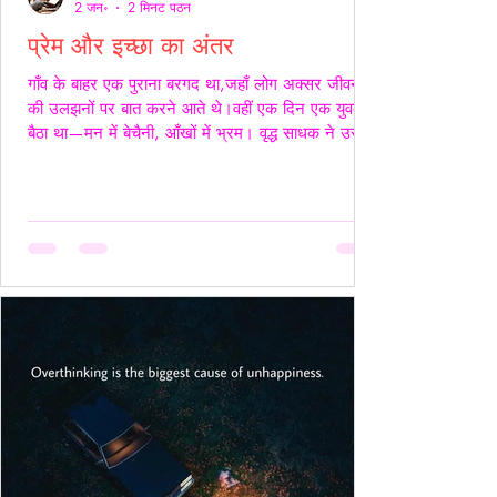
2 जन॰
2 मिनट पठन
प्रेम और इच्छा का अंतर
गाँव के बाहर एक पुराना बरगद था,जहाँ लोग अक्सर जीवन
की उलझनों पर बात करने आते थे।वहीं एक दिन एक युवक
बैठा था—मन में बेचैनी, आँखों में भ्रम। वृद्ध साधक ने उसे
देखा और कहा,“तुम्हारी उलझन प्रेम की नहीं,इच्छा की है।”
युवक चुप रहा। साधक बोले—“यदि कभी किसी स्त्री की देह
चाहिए हो,तो साहस रखो और सच्चे रहो।बिना लाग-लपेट
के,विनम्रता से अपनी बात कहो।यदि वह स्वीकार करे,तो उसे
अनुग्रह समझो।और यदि अस्वीकार करे,तो उसकी इच्छा का
सम्मान करवहीं से लौट जाओ—जहाँ से आए थे।” फिर
उन्होंने ठहरकर कहा—